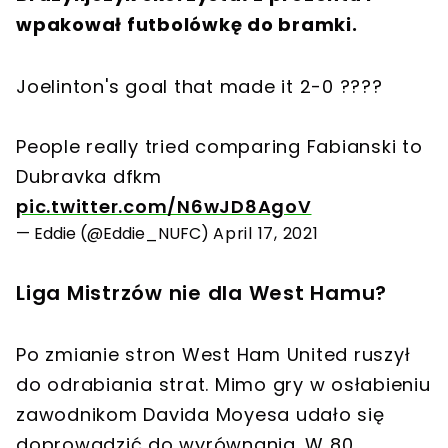
wpakował futbolówkę do bramki.
Joelinton's goal that made it 2-0 ????
People really tried comparing Fabianski to
Dubravka dfkm
pic.twitter.com/N6wJD8AgoV
— Eddie (@Eddie_NUFC)
April 17, 2021
Liga Mistrzów nie dla West Hamu?
Po zmianie stron West Ham United ruszył
do odrabiania strat. Mimo gry w osłabieniu
zawodnikom Davida Moyesa udało się
doprowadzić do wyrównania. W 80.