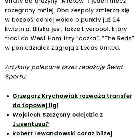
straty do drużyny “Młotów” i jeden mecz
rozegrany mniej. Oba zespoły zmierzą się
w bezpośredniej walce o punkty już 24
kwietnia. Blisko jest także Liverpool, który
traci do West Ham trzy “oczka”. “The Reds”
w poniedziałek zagrają z Leeds United.
Artykuły polecane przez redakcję Świat
Sportu:
Grzegorz Krychowiak rozważa transfer
do topowej ligi
Wojciech Szczęsny odejdzie z
Juventusu?
Robert Lewandowski coraz bliżej