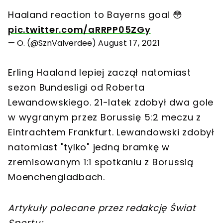
Haaland reaction to Bayerns goal 😳
pic.twitter.com/aRRPP05ZGy
— O. (@SznValverdee)
August 17, 2021
Erling Haaland lepiej zaczął natomiast
sezon Bundesligi od Roberta
Lewandowskiego. 21-latek zdobył dwa gole
w wygranym przez Borussię 5:2 meczu z
Eintrachtem Frankfurt. Lewandowski zdobył
natomiast "tylko" jedną bramkę w
zremisowanym 1:1 spotkaniu z Borussią
Moenchengladbach.
Artykuły polecane przez redakcję Świat
Sportu: