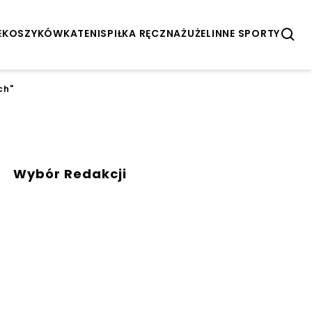
E
KOSZYKÓWKA
TENIS
PIŁKA RĘCZNA
ŻUŻEL
INNE SPORTY
ch"
Wybór Redakcji