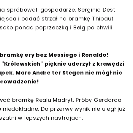
cia spróbowali gospodarze. Serginio Dest
iejsca i oddać strzał na bramkę Thibaut
soko ponad poprzeczką i Belg po chwili
 bramkę ery bez Messiego i Ronaldo!
"Królewskich" pięknie uderzył z krawędzi
upek. Marc Andre ter Stegen nie mógł nic
 prowadzenie!
ać bramkę Realu Madryt. Próby Gerdarda
 niedokładne. Do przerwy wynik nie uległ już
 szatni w lepszych nastrojach.