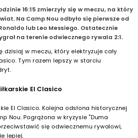
odzinie 16:15 zmierzyły się w meczu, na który
 świat. Na Camp Nou odbyło się pierwsze od
o Ronaldo lub Leo Messiego. Ostatecznie
wygrał na terenie odwiecznego rywala 2:1.
ę dzisiaj w meczu, który elektryzuje cały
lasico. Tym razem lepszy w starciu
ryt.
iłkarskie El Clasico
skie El Clasico. Kolejna odsłona historycznej
Camp Nou. Pogrążona w kryzysie "Duma
przeciwstawić się odwiecznemu rywalowi,
e lepiej.