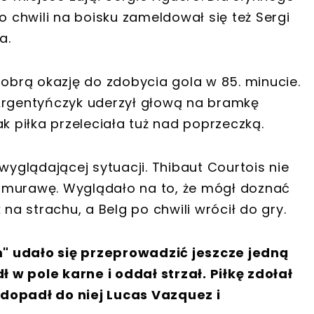
o chwili na boisku zameldował się też Sergi
a.
brą okazję do zdobycia gola w 85. minucie.
rgentyńczyk uderzył głową na bramkę
k piłka przeleciała tuż nad poprzeczką.
glądającej sytuacji. Thibaut Courtois nie
 murawę. Wyglądało na to, że mógł doznać
 na strachu, a Belg po chwili wrócił do gry.
" udało się przeprowadzić jeszcze jedną
w pole karne i oddał strzał. Piłkę zdołał
dopadł do niej Lucas Vazquez i