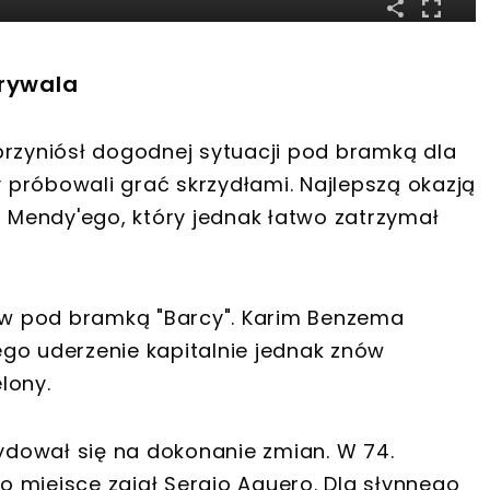
 rywala
przyniósł dogodnej sytuacji pod bramką dla
y próbowali grać skrzydłami. Najlepszą okazją
a Mendy'ego, który jednak łatwo zatrzymał
ę w pod bramką "Barcy". Karim Benzema
Jego uderzenie kapitalnie jednak znów
lony.
dował się na dokonanie zmian. W 74.
go miejsce zajął Sergio Aguero. Dla słynnego