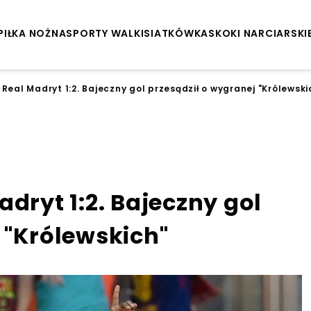
PIŁKA NOŻNA
SPORTY WALKI
SIATKÓWKA
SKOKI NARCIARSKI
Real Madryt 1:2. Bajeczny gol przesądził o wygranej "Królewski
dryt 1:2. Bajeczny gol
 "Królewskich"