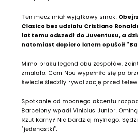
Ten mecz miał wyjątkowy smak.
Obejrz
Clasico bez udziału Cristiano Ronaldo
lat temu odszedł do Juventusu, a dz
natomiast dopiero latem opuścił "Ba
Mimo braku legend obu zespołów, zain
zmalało. Cam Nou wypełniło się po brze
świecie śledziły rywalizację przed telew
Spotkanie od mocnego akcentu rozpoczę
Barcelony wpadł Vinicius Junior. Omi
Rzut karny? Nic bardziej mylnego. Sęd
"jedenastki".