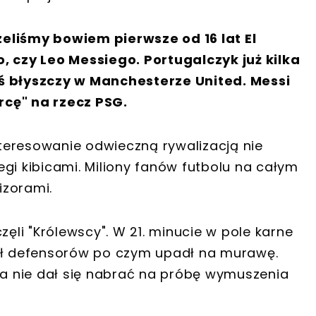
eliśmy bowiem pierwsze od 16 lat El
, czy Leo Messiego. Portugalczyk już kilka
iś błyszczy w Manchesterze United. Messi
rcę" na rzecz PSG.
teresowanie odwieczną rywalizacją nie
gi kibicami. Miliony fanów futbolu na całym
izorami.
li "Królewscy". W 21. minucie w pole karne
nął defensorów po czym upadł na murawę.
zia nie dał się nabrać na próbę wymuszenia