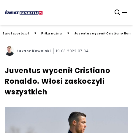
>
>
Swiatsportu.pl
Piłka nożna
Juventus wycenił Cristiano Rona
Łukasz Kowalski
19.03.2022 07:34
Juventus wycenił Cristiano
Ronaldo. Włosi zaskoczyli
wszystkich