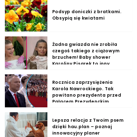
Podsyp doniczki z bratkami.
Obsypią się kwiatami
Żadna gwiazda nie zrobiła
czegoś takiego z ciążowym
brzuchem! Baby shower
Karoliny Pisarek to inny
wymiar luksusu
Rocznica zaprzysiężenia
Karola Nawrockiego. Tak
powitano prezydenta przed
Pałacem Prezydenckim
Lepsza relacja z Twoim psem
dzięki hau.plan – poznaj
innowacyjny planer