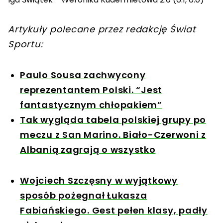
Artykuły polecane przez redakcję Świat
Sportu:
Paulo Sousa zachwycony
reprezentantem Polski. “Jest
fantastycznym chłopakiem”
Tak wygląda tabela polskiej grupy po
meczu z San Marino. Biało-Czerwoni z
Albanią zagrają o wszystko
Wojciech Szczęsny w wyjątkowy
sposób pożegnał Łukasza
Fabiańskiego. Gest pełen klasy, padły