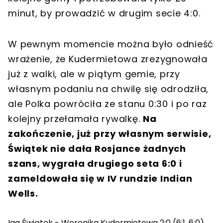
minut, by prowadzić w drugim secie 4:0.
W pewnym momencie można było odnieść
wrażenie, że Kudermietowa zrezygnowała
już z walki, ale w piątym gemie, przy
własnym podaniu na chwilę się odrodziła,
ale Polka powróciła ze stanu 0:30 i po raz
kolejny przełamała rywalkę.
Na
zakończenie, już przy własnym serwisie,
Świątek nie dała Rosjance żadnych
szans, wygrała drugiego seta 6:0 i
zameldowała się w IV rundzie Indian
Wells.
Iga Świątek - Weronika Kudermietowa 2:0 (6:1, 6:0)