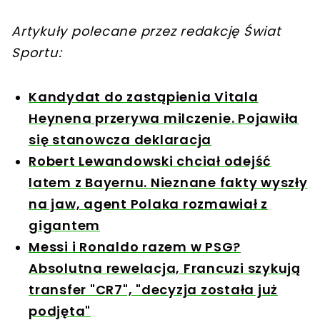
Artykuły polecane przez redakcję Świat
Sportu:
Kandydat do zastąpienia Vitala
Heynena przerywa milczenie. Pojawiła
się stanowcza deklaracja
Robert Lewandowski chciał odejść
latem z Bayernu. Nieznane fakty wyszły
na jaw, agent Polaka rozmawiał z
gigantem
Messi i Ronaldo razem w PSG?
Absolutna rewelacja, Francuzi szykują
transfer "CR7", "decyzja została już
podjęta"