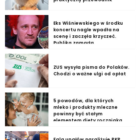
Eks Wiśniewskiego w środku
koncertu nagle wpadła na
scenę i zaczęła krzyczeć.
Publika zamarła
ZUS wysyła pisma do Polaków.
Chodzi o ważne ulgi od opłat
5 powodów, dla których
mleko i produkty mleczne
powinny być stałym
elementem diety roczniaka
Fala upałów paraliżuje PKP.