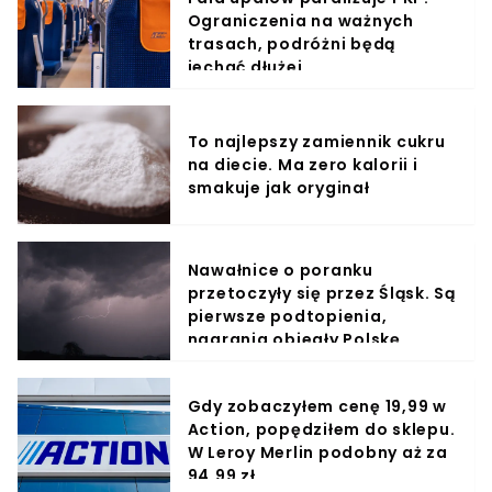
Ograniczenia na ważnych
trasach, podróżni będą
jechać dłużej
To najlepszy zamiennik cukru
na diecie. Ma zero kalorii i
smakuje jak oryginał
Nawałnice o poranku
przetoczyły się przez Śląsk. Są
pierwsze podtopienia,
nagrania obiegły Polskę
Gdy zobaczyłem cenę 19,99 w
Action, popędziłem do sklepu.
W Leroy Merlin podobny aż za
94,99 zł