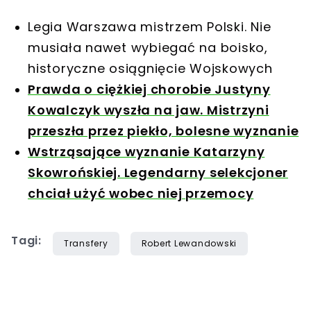
Legia Warszawa mistrzem Polski. Nie
musiała nawet wybiegać na boisko,
historyczne osiągnięcie Wojskowych
Prawda o ciężkiej chorobie Justyny
Kowalczyk wyszła na jaw. Mistrzyni
przeszła przez piekło, bolesne wyznanie
Wstrząsające wyznanie Katarzyny
Skowrońskiej. Legendarny selekcjoner
chciał użyć wobec niej przemocy
Tagi:
Transfery
Robert Lewandowski