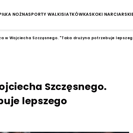
PIŁKA NOŻNA
SPORTY WALKI
SIATKÓWKA
SKOKI NARCIARSKI
za w Wojciecha Szczęsnego. "Taka drużyna potrzebuje lepsze
ojciecha Szczęsnego.
buje lepszego