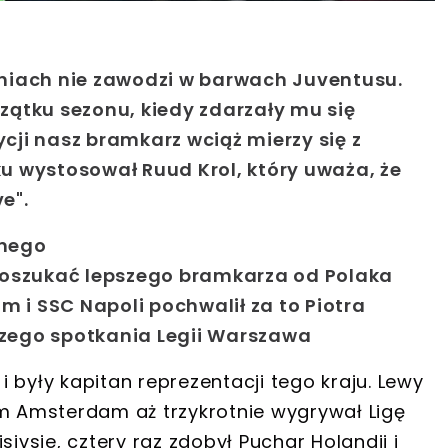
niach nie zawodzi w barwach Juventusu.
ątku sezonu, kiedy zdarzały mu się
ji nasz bramkarz wciąż mierzy się z
nku wystosował Ruud Krol, który uważa, że
e".
snego
oszukać lepszego bramkarza od Polaka
 i SSC Napoli pochwalił za to Piotra
ejszego spotkania Legii Warszawa
 i były kapitan reprezentacji tego kraju. Lewy
em Amsterdam aż trzykrotnie wygrywał Ligę
sivsie, cztery raz zdobył Puchar Holandii i