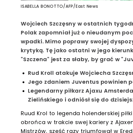
ISABELLA BONOTTO/AFP/East News
Wojciech Szczęsny w ostatnich tygod
Polak zapomniał już o nieudanym pocz
wpadki. Mimo poprawy swojej dyspozyc
krytyką. Tę jako ostatni w jego kieru
"Szczena" jest za słaby, by grać w "Juv
Rud Kroll atakuje Wojciecha Szczę
Jego zdaniem Juventus powinien p
Legendarny piłkarz Ajaxu Amsterdam
Zielińskiego i odniósł się do dzisi
Ruud Krol to legenda holenderskiej piłki
obrońca w trakcie swej kariery z Ajax
Mistrzów, sześć razy triumfował w Eredi