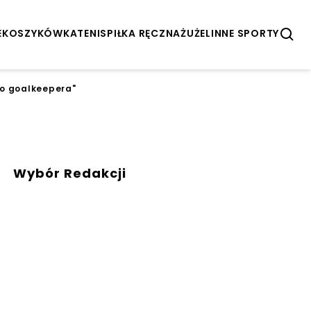
E
KOSZYKÓWKA
TENIS
PIŁKA RĘCZNA
ŻUŻEL
INNE SPORTY
go goalkeepera"
Wybór Redakcji