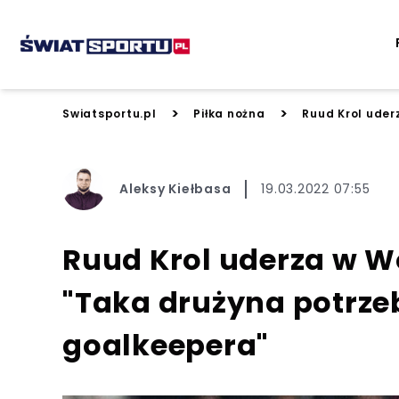
>
>
Swiatsportu.pl
Piłka nożna
Ruud Krol uder
Aleksy Kiełbasa
19.03.2022 07:55
Ruud Krol uderza w W
"Taka drużyna potrze
goalkeepera"