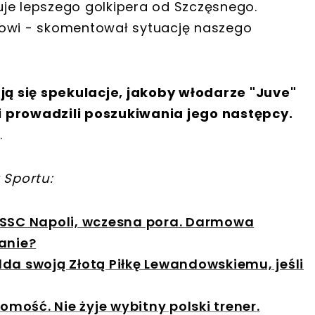
je lepszego golkipera od Szczęsnego.
łowi - skomentował sytuację naszego
ą się spekulacje, jakoby włodarze "Juve"
i prowadzili poszukiwania jego następcy.
.
 Sportu:
 SSC Napoli, wczesna pora. Darmowa
anie?
da swoją Złotą Piłkę Lewandowskiemu, jeśli
ość. Nie żyje wybitny polski trener.