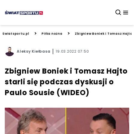
>
>
Swiatsportu.pl
Piłka nożna
Zbigniew Boniek i Tomasz Hajto s
Aleksy Kiełbasa
19.03.2022 07:50
Zbigniew Boniek i Tomasz Hajto
starli się podczas dyskusji o
Paulo Sousie (WIDEO)