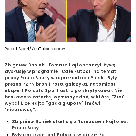
Polsat Sport/YouTube-screen
Zbigniew Boniek i Tomasz Hajto stoczyli żywą
dyskusję w programie "Cafe Futbol" na temat
pracy Paulo Sousy w reprezentacji Polski. Były
prezes PZPN bronił Portugalczyka, natomiast
ekspert Polsatu Sport ostro go skrytykował. Nie
brakowało zażartej wymiany zdań, w której "Zibi"
wypalił, że Hajto "gada głupoty" i mówi
"nieprawdę".
Zbigniew Boniek starł się z Tomaszem Hajto ws.
Paulo Sosy
Były reprezentant Polski stwierdził, że