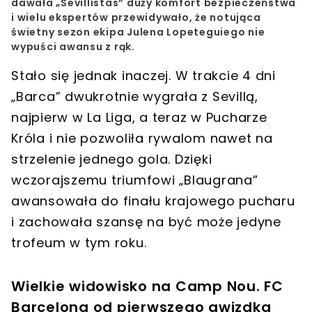
dawała „Sevillistas” duży komfort bezpieczeństwa
i wielu ekspertów przewidywało, że notująca
świetny sezon ekipa Julena Lopeteguiego nie
wypuści awansu z rąk.
Stało się jednak inaczej. W trakcie 4 dni
„Barca” dwukrotnie wygrała z Sevillą,
najpierw w La Liga, a teraz w Pucharze
Króla i nie pozwoliła rywalom nawet na
strzelenie jednego gola. Dzięki
wczorajszemu triumfowi „Blaugrana”
awansowała do finału krajowego pucharu
i zachowała szansę na być może jedyne
trofeum w tym roku.
Wielkie widowisko na Camp Nou. FC
Barcelona od pierwszego gwizdka