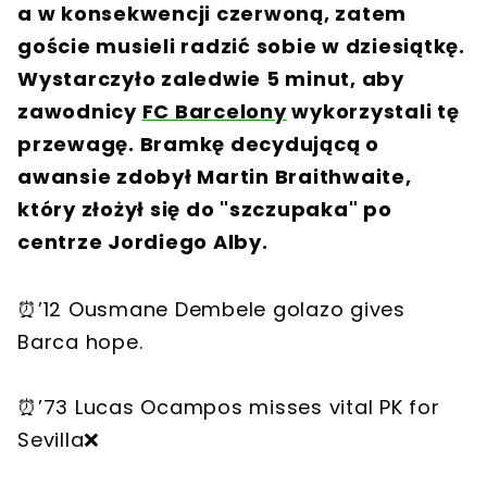
a w konsekwencji czerwoną, zatem
goście musieli radzić sobie w dziesiątkę.
Wystarczyło zaledwie 5 minut, aby
zawodnicy
FC Barcelony
wykorzystali tę
przewagę. Bramkę decydującą o
awansie zdobył Martin Braithwaite,
który złożył się do "szczupaka" po
centrze Jordiego Alby.
⏰’12 Ousmane Dembele golazo gives
Barca hope.
⏰’73 Lucas Ocampos misses vital PK for
Sevilla❌