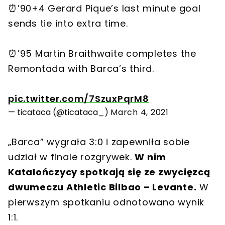
⏰’90+4 Gerard Pique’s last minute goal
sends tie into extra time.
⏰’95 Martin Braithwaite completes the
Remontada with Barca’s third.
pic.twitter.com/7SzuxPqrM8
— ticataca (@ticataca_)
March 4, 2021
„Barca” wygrała 3:0 i zapewniła sobie
udział w finale rozgrywek.
W nim
Katalończycy spotkają się ze zwycięzcą
dwumeczu Athletic Bilbao – Levante.
W
pierwszym spotkaniu odnotowano wynik
1:1.