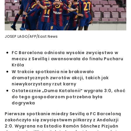
JOSEP LAGO/AFP/East News
FC Barcelona odniosła wysokie zwycięstwo w
meczu z Sevillą i awansowała do finału Pucharu
Króla
W trakcie spotkania nie brakowało
dramatycznych zwrotów akcji, takich jak
niewykorzystany rzut karny
Ostatecznie „Duma Katalonii” wygrała 3:0, choć
do tego gospodarzom potrzebna była
dogrywka
Pierwsze spotkanie miedzy Sevillą a FC Barceloną
zakończyło się zwycięstwem piłkarzy z Andaluzji
2:0. Wygrana na Estadio Ramón Sánchez Pizjuán