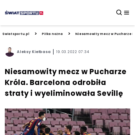
>
>
Swiatsportu.pl
Piłka nożna
Niesamowity mecz w Pucharze Kró
Aleksy Kiełbasa
19.03.2022 07:34
Niesamowity mecz w Pucharze
Króla. Barcelona odrobiła
straty i wyeliminowała Sevillę