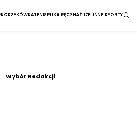
E
KOSZYKÓWKA
TENIS
PIŁKA RĘCZNA
ŻUŻEL
INNE SPORTY
Wybór Redakcji