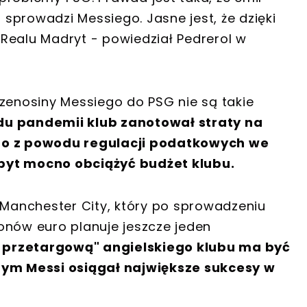
i sprowadzi Messiego. Jasne jest, że dzięki
Realu Madryt - powiedział Pedrerol w
rzenosiny Messiego do PSG nie są takie
du pandemii klub zanotował straty na
ego z powodu regulacji podatkowych we
byt mocno obciążyć budżet klubu.
anchester City, który po sprowadzeniu
lionów euro planuje jeszcze jeden
ą przetargową" angielskiego klubu ma być
órym Messi osiągał największe sukcesy w