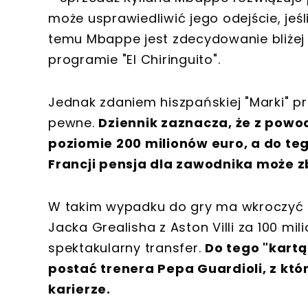
może usprawiedliwić jego odejście, jeśl
temu Mbappe jest zdecydowanie bliżej 
programie "El Chiringuito".
Jednak zdaniem hiszpańskiej "Marki" p
pewne.
Dziennik zaznacza, że z powo
poziomie 200 milionów euro, a do t
Francji pensja dla zawodnika może z
W takim wypadku do gry ma wkroczyć M
Jacka Grealisha z Aston Villi za 100 mi
spektakularny transfer.
Do tego "kart
postać trenera Pepa Guardioli, z kt
karierze.