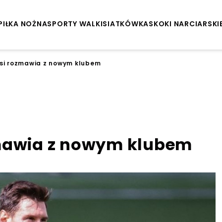
PIŁKA NOŻNA
SPORTY WALKI
SIATKÓWKA
SKOKI NARCIARSKI
ssi rozmawia z nowym klubem
zmawia z nowym klubem