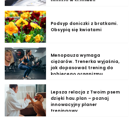
bagażu w schowku
Podsyp doniczki z bratkami.
Obsypią się kwiatami
Menopauza wymaga
ciężarów. Trenerka wyjaśnia,
jak dopasować trening do
kobiecego organizmu
Lepsza relacja z Twoim psem
dzięki hau.plan – poznaj
innowacyjny planer
treningowy