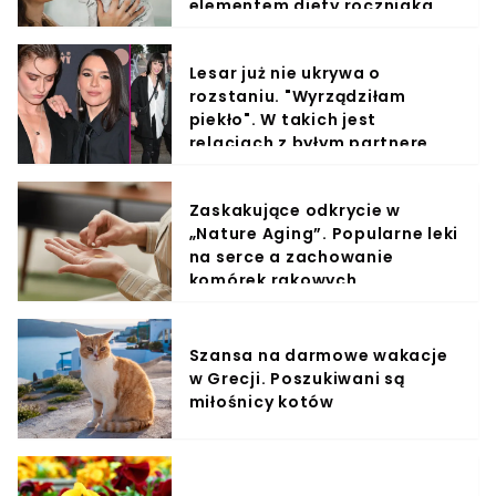
elementem diety roczniaka
Lesar już nie ukrywa o
rozstaniu. "Wyrządziłam
piekło". W takich jest
relacjach z byłym partnere
Zaskakujące odkrycie w
„Nature Aging”. Popularne leki
na serce a zachowanie
komórek rakowych
Szansa na darmowe wakacje
w Grecji. Poszukiwani są
miłośnicy kotów