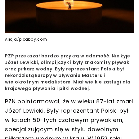
Alicja/pixabay.com
PZP przekazał bardzo przykrą wiadomość. Nie żyje
Józef Lewicki, olimpijczyk i były znakomity pływak
oraz piłkarz wodny. Były reprezentant Polski był
rekordzistą Europy w pływaniu Masters i
wielokrotnym medalistom. Miał wielkie zasługi dla
krajowego pływania i piłki wodnej.
PZN poinformował, że w wieku 87-lat zmarł
Józef Lewicki. Były reprezentant Polski był
w latach 50-tych czołowym pływakiem,
specjalizującym się w stylu dowolnym i
piłkarzem wodnym w kraju. W 1952 roku