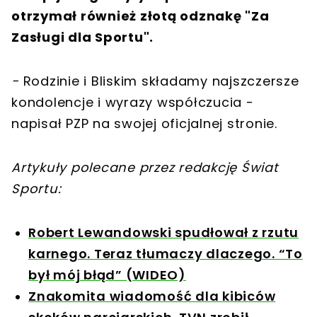
otrzymał również złotą odznakę "Za
Zasługi dla Sportu".
-
Rodzinie i Bliskim składamy najszczersze
kondolencje i wyrazy współczucia -
napisał PZP na swojej oficjalnej stronie.
Artykuły polecane przez redakcję Świat
Sportu:
Robert Lewandowski spudłował z rzutu
karnego. Teraz tłumaczy dlaczego. “To
był mój błąd” (WIDEO)
Znakomita wiadomość dla kibiców