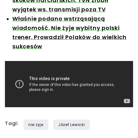
skoków narciarskich. TVN zrobił
wyjątek ws. transmisji poza TV
Właśnie podano wstrząsającą
wiadomość. Nie żyje wybitny polski
trener. Prowadził Polaków do wielkich
sukcesów
Tagi:
nie żyje
Józef Lewicki