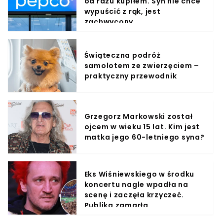
od razu kupiłem. Syn nie chce
wypuścić z rąk, jest
zachwycony
Świąteczna podróż
samolotem ze zwierzęciem –
praktyczny przewodnik
Grzegorz Markowski został
ojcem w wieku 15 lat. Kim jest
matka jego 60-letniego syna?
Eks Wiśniewskiego w środku
koncertu nagle wpadła na
scenę i zaczęła krzyczeć.
Publika zamarła