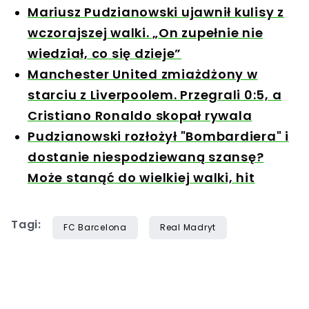
Mariusz Pudzianowski ujawnił kulisy z
wczorajszej walki. „On zupełnie nie
wiedział, co się dzieje”
Manchester United zmiażdżony w
starciu z Liverpoolem. Przegrali 0:5, a
Cristiano Ronaldo skopał rywala
Pudzianowski rozłożył "Bombardiera" i
dostanie niespodziewaną szansę?
Może stanąć do wielkiej walki, hit
Tagi:
FC Barcelona
Real Madryt