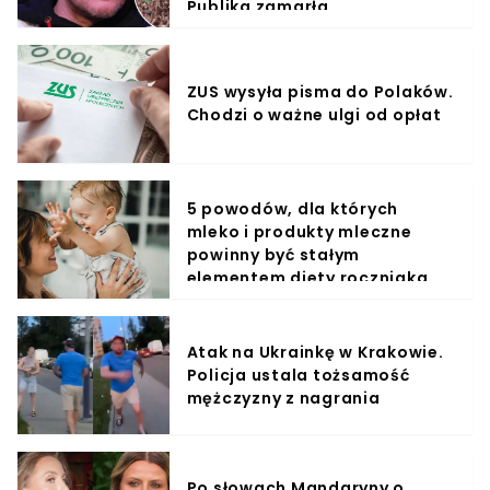
Publika zamarła
ZUS wysyła pisma do Polaków.
Chodzi o ważne ulgi od opłat
5 powodów, dla których
mleko i produkty mleczne
powinny być stałym
elementem diety roczniaka
Atak na Ukrainkę w Krakowie.
Policja ustala tożsamość
mężczyzny z nagrania
Po słowach Mandaryny o