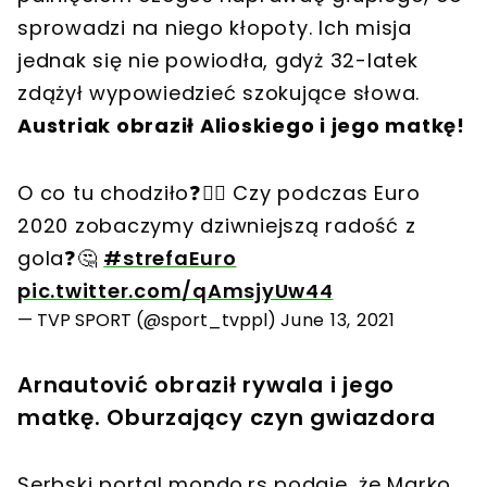
sprowadzi na niego kłopoty. Ich misja
jednak się nie powiodła, gdyż 32-latek
zdążył wypowiedzieć szokujące słowa.
Austriak obraził Alioskiego i jego matkę!
O co tu chodziło❓🤷‍♂️ Czy podczas Euro
2020 zobaczymy dziwniejszą radość z
gola❓🤔
#strefaEuro
pic.twitter.com/qAmsjyUw44
— TVP SPORT (@sport_tvppl)
June 13, 2021
Arnautović obraził rywala i jego
matkę. Oburzający czyn gwiazdora
Serbski portal mondo.rs podaje, że Marko