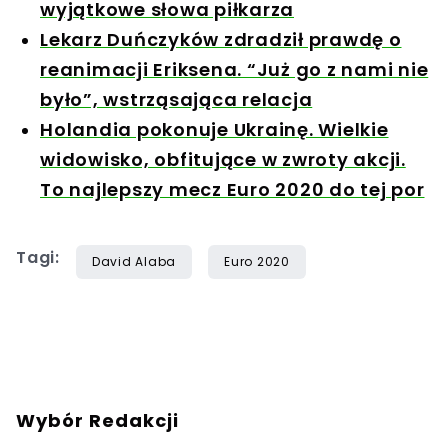
wyjątkowe słowa piłkarza
Lekarz Duńczyków zdradził prawdę o
reanimacji Eriksena. “Już go z nami nie
było”, wstrząsająca relacja
Holandia pokonuje Ukrainę. Wielkie
widowisko, obfitujące w zwroty akcji.
To najlepszy mecz Euro 2020 do tej por
Tagi:
David Alaba
Euro 2020
Wybór Redakcji