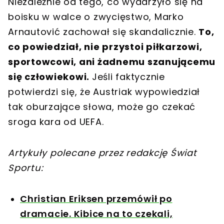
Niezależnie od tego, co wydarzyło się na
boisku w walce o zwycięstwo, Marko
Arnautović zachował się skandalicznie.
To,
co powiedział, nie przystoi piłkarzowi,
sportowcowi, ani żadnemu szanującemu
się człowiekowi.
Jeśli faktycznie
potwierdzi się, że Austriak wypowiedział
tak oburzające słowa, może go czekać
sroga kara od UEFA.
Artykuły polecane przez redakcję Świat
Sportu:
Christian Eriksen przemówił po
dramacie. Kibice na to czekali,