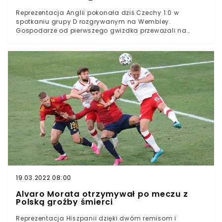
Reprezentacja Anglii pokonała dziś Czechy 1:0 w
spotkaniu grupy D rozgrywanym na Wembley.
Gospodarze od pierwszego gwizdka przeważali na
murawie, a nie potrafili przełożyć tego na więcej, niż
jedno trafienie. To jednak wystarczyło, aby "Synowie
Albionu" z dorobkiem siedmiu punktów zajęli pierwsze
miejsce w swojej grupie na Euro 2020. Reprezentacja
Anglii pokonała Czechy 1:0Decydującego gola zdobył
Raheem SterlingTaki wynik nie oznacza, że Czesi kończą
przygodę z turniejemPrzed tym spotkaniem Anglia
wcale nie uchodziła za wielkiego faworyta. Czesi
udowodnili, że mogą być "czarnym koniem" tego
turnieju, zdobywając cztery punkty w dwóch meczach.
Dziś, co prawda "Synowie Albionu" przeważali na
murawie, ale nasi południowi sąsiedzi nie oddali tego
starcia za darmo.
19.03.2022 08:00
Alvaro Morata otrzymywał po meczu z
Polską groźby śmierci
Reprezentacja Hiszpanii dzięki dwóm remisom i