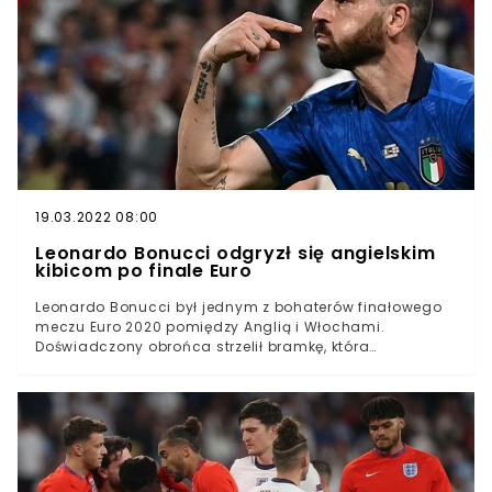
pojedynku Włochów z Belgami w ćwierćfinale Euro
2020Włoski napastnik symulował kontuzję, jednak gdy
jego koledzy zdobyli gola, nagle w cudowny sposób
ozdrowiałZachowania Immobile nie rozumie
legendarny niemiecki piłkarz Michael BallackWicemistrz
świata z 2002 roku nie zostawił suchej nitki na
gwiazdorze “Squadra Azzurra”Ciro Immobile musi się
zmierzyć z ogromną krytyką. Wszystko przez jego
niesportowe zachowanie w trakcie meczu z Belgią i
udawanie urazu. Legenda niemieckiej piłki, Michael
Ballack bezlitośnie ocenił zachowanie napastnika
19.03.2022 08:00
reprezentacji Włoch.
Leonardo Bonucci odgryzł się angielskim
kibicom po finale Euro
Leonardo Bonucci był jednym z bohaterów finałowego
meczu Euro 2020 pomiędzy Anglią i Włochami.
Doświadczony obrońca strzelił bramkę, która
doprowadziła do dogrywki. W niej oraz rzutach karnych
lepsi okazali się właśnie Włosi. Po spotkaniu Bonucci
wbił szpilkę Anglikom, którzy byli przekonani, że to ich
drużyna zostanie nowym Mistrzem Europy.Włosi
pokonali Anglików w finale Euro 2020 i zostali Mistrzami
EuropyPo końcowym gwizdku jeden z bohaterów meczu,
Leonardo Bonucci, postanowił nieco ogryźć się