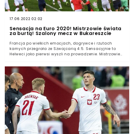
17.06.2022 02:02
Sensacja na Euro 2020! Mistrzowie świata
za burtą! Szalony mecz w Bukareszcie
Francja po wielkich emocjach, dogrywce i rzutach
karnych przegrała ze Szwajcarią 4:5. Sensacyjnie to
Helweci jako pierwsi wyszli na prowadzenie. Mistrzowie
świata w drugiej połowie wyszli na prowadzenie 3:1, ale
w ostatnich minutach "Helweci" doprowadzili do
wyrównania. Bohaterem Yann Sommer, który wybronił
decydujący karny Kyliana Mbappe. Francja po wielkich
emocjach i rzutach karnych pokonała Szwajcarię w 1/8
finału euro 2020"Helweci" przegrywali już 1:3, ale
doprowadzili do wyrównaniaSzwajcarzy o miejsce w
półfinale będą walczyć w piątek z HiszpanamiFrancja
na stadionie w Bukareszcie podejmowała Szwajcarię w
1/8 finału Euro 2020. Podopieczni Didiera Deschampsa
przed turniejem stawiani byli w roli faworyta do
wygrania turnieju i do tej pory udawało im się
wywiązywać z tej roli."Trójkolorowi wygrali "grupę
śmierci" mistrzostw Europy. W pierwszym meczu