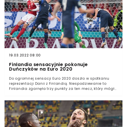
meczu z Finlandią nagłe padł na murawęSłużby
medyczne rozpoczęły natychmiast reanimację
zawodnikaDzisiejsze spotkanie reprezentacji Danii i
Finlandii miało być kolejnym świętem wielkiej imprezy,
jaką jest Euro 2020. Niestety w trakcie meczu doszło do
tragicznego zdarzenia z udziałem Christiana Eriksena.
Piłkarz padł na murawę bez kontaktu z rywalem w pod
koniec pierwszej części starcia. Zawodnik Interu
Mediolan w trakcie upadku stracił przytomność i
pozostawał w bezruchu. U duńskiego pomocnika doszło
do zatrzymania akcji serca, dlatego służby medyczne
19.03.2022 08:00
podjęły natychmiastową reanimację.
Finlandia sensacyjnie pokonuje
Duńczyków na Euro 2020
Do ogromnej sensacji Euro 2020 doszło w spotkaniu
reprezentacji Danii z Finlandią. Niespodziewanie to
Finlandia zgarnęła trzy punkty za ten mecz, który mógł
zostać wcale niedokończony przez zdarzenie z udziałem
Christiana Eriksena. Jak się okazuje, to właśnie 29-letni
pomocnik stał za tym, że obie ekipy ponownie pojawiły
się na murawie stadionu w Kopenhadze. Finlandia
pokonała Danię 1:0Mecz został wznowiony po zdarzeniu
z udziałem Christiana EriksenaTo właśnie pomocnik
optował za tym, aby spotkanie toczyło się dalejWielkimi