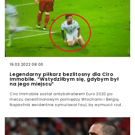
po przegranej w ⅛ finału z Anglią 0:2Po turnieju dojdzie
w składzie niemieckiej kadry do poważnych
zmianOdchodzi selekcjoner Joachim Loew, a także Toni
Kroos, który zdecydował się zakończyć karierę
reprezentacyjnąZdaniem “Bilda” także İlkay Gündoğan
rozważa zakończenie gry w narodowych
barwachNiemcy mają poważny problem po Euro 2020.
Kolejni gracze chcą zrezygnować z gry w narodowych
barwach. Po Tonim Kroosie również İlkay Gündoğan
zastanawia się nad zakończeniem reprezentacyjnej
kariery.
19.03.2022 08:00
Legendarny piłkarz bezlitosny dla Ciro
Immobile. “Wstydziłbym się, gdybym był
na jego miejscu”
Ciro Immobile został antybohaterem Euro 2020 po
meczu ćwierćfinałowym pomiędzy Włochami i Belgią.
Napastnik ewidentnie symulował faul, by wymusić rzut
karny. Nagle ozdrowiał, gdy jego koledzy zdobyli gola.
Na Włocha spadała lawina krytyki. Zachowania
zawodnika nie rozumie m.in. Michael Ballack.
Legendarny piłkarz nie zostawił suchej nitki na włoskim
gwiazdorze.Ciro Immobile został antybohaterem