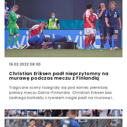
turniejuWalia zremisowała ze Szwajcarią 1:1Ponownie na
gole kibice musieli czekać do drugiej połowyEuro 2020
się rozpędza. W piątek wieczorem odbył się mecz
otwarcia, w którym Włochy pokonały Turcję 3:0. Dzień
później na boisko w Baku wybiegły pozostałe zespoły
grupy A czyli Walia i Szwajcaria.Obie drużyny
przystępują do turnieju z wielkimi nadziejami. Na
poprzednich mistrzostwach Europy Szwajcarzy odpadli
w 1/8 finału po porażce z Polską po rzutach karnych. Z
kolei Walia była jedną z rewelacji turnieju i dotarła aż
do półfinału.
19.03.2022 08:00
Christian Eriksen padł nieprzytomny na
murawę podczas meczu z Finlandią
Tragiczne sceny rozegrały się pod koniec pierwszej
połowy meczu Dania-Finlandia. Christian Eriksen bez
żadnego kontaktu z rywalem nagle padł na murawę i
stracił przytomność. Zawodnik kompletnie się nie ruszał
i szybko rozpoczęto reanimację. Koledzy otoczyli
pomocnika, aby zasłonić ten straszny widok. Na
stadionie zapadła głucha cisza...Trwa reanimacja
Christiana Eriksena Piłkarz pod koniec pierwszej połowy