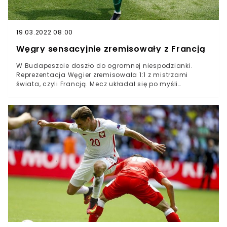
grającymi rywalami niemal do końca spotkania.
Wszystkie bramki padły dopiero w ostatnich minutach
spotkania, a dwie z nich zdobył Cristiano Ronaldo.
19.03.2022 08:00
Węgry sensacyjnie zremisowały z Francją
W Budapeszcie doszło do ogromnej niespodzianki.
Reprezentacja Węgier zremisowała 1:1 z mistrzami
świata, czyli Francją. Mecz układał się po myśli
"Madziarzy", który zaprezentowali kapitalną organizację
gry, z którą "Trójkolorowi" nie mogli sobie poradzić. Dzięki
temu nasi bratankowie mogą wciąż marzyć o awansie
do 1/8 finału Euro 2020. Reprezentacja Węgier
zremisowała z Francją W meczu "Madziarzy" z
mistrzami świata padł wynik 1:1Po ostatnim gwizdku
stadion w Budapeszcie ogarnęło szaleństwoFaworytem
w meczu reprezentacji Węgier z Francuzami rzecz jasna
byli ci drudzy. Nie bez powodu, bowiem mistrzowie
świata dobrze zagrali w spotkaniu z Niemcami i
potwierdzili, że mogą pokusić się o triumf w Euro 2020.
Dzisiejsze starcie z "Madziarzami" pokazało jednak, że
nie należy rozdawać punktów przed pierwszym
gwizdkiem.