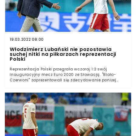
pierwszym meczu na Euro 2020 w drużynie może
pozostać wielki niesmak. Wszystko przez Marko
Arnautovicia, który zaczął obrażać rywala. Wiadomo, co
powiedział i aż trudno w to uwierzyć.
19.03.2022 08:00
Włodzimierz Lubański nie pozostawia
suchej nitki na piłkarzach reprezentacji
Polski
Reprezentacja Polski przegrała wczoraj 1:2 swój
inauguracyjny mecz Euro 2020 ze Słowacją. "Biało-
Czerwoni" zaprezentowali się zdecydowanie poniżej
oczekiwań, czego nie omieszkał skrytykować jeden z
najlepszych piłkarzy w historii kadry, Włodzimierz
Lubański. Nasz legendarny napastnik odniósł się także
do gry Roberta Lewandowskiego. "Skończmy z
gadaniem, że jest odcięty od podań". Reprezentacja
Polski przegrała ze Słowacją 1:2Gra "Biało-Czerwonych"
niemal w każdym elemencie była fatalna Włodzimierz
Lubański był zaskoczony tak słabą formą naszego
zespołuMieliśmy nadzieję, że to nie będzie kolejna
powtórka z rozrywki i tym razem reprezentacja Polski nie