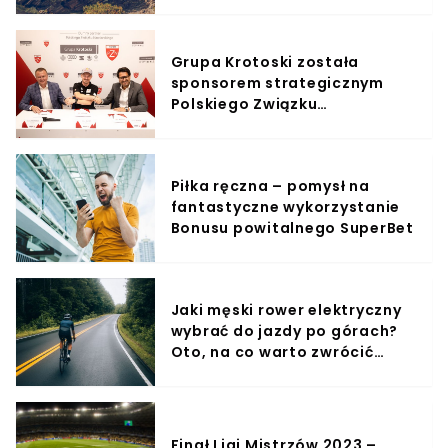
przygotuj się na niesamowite
przygody na szlaku!
Grupa Krotoski została
sponsorem strategicznym
Polskiego Związku
Narciarskiego
Piłka ręczna – pomysł na
fantastyczne wykorzystanie
Bonusu powitalnego SuperBet
Jaki męski rower elektryczny
wybrać do jazdy po górach?
Oto, na co warto zwrócić
uwagę!
Finał Ligi Mistrzów 2023 –