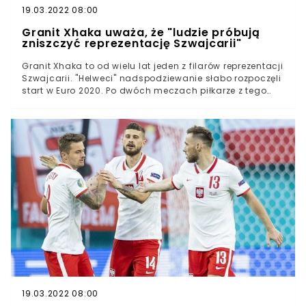
19.03.2022 08:00
Granit Xhaka uważa, że "ludzie próbują
zniszczyć reprezentację Szwajcarii"
Granit Xhaka to od wielu lat jeden z filarów reprezentacji
Szwajcarii. "Helweci" nadspodziewanie słabo rozpoczęli
start w Euro 2020. Po dwóch meczach piłkarze z tego
kraju mieli na koncie zaledwie punkt, przez co na kadrę
spały gromy. Dlatego pomocnik postanowił wziąć w
obronę siebie i swoich kolegów twierdząc nawet, że
"ludzie chcą zniszczyć tę drużynę". Na reprezentację
Szwajcarii spadła fala krytykiDziennikarze pisali m.in. o
"aferze fryzjerskiej"Te insynuacje spotkały się ze
stanowczą reakcją Granita XhakiReprezentacja
Szwajcarii mocno rozczarowała w swoich dwóch
pierwszych meczach na Euro 2020. Na inaugurację
"Helweci" zremisowali 1:1 z Walią, a w kolejnym spotkaniu
ulegli Włochom aż 0:3. To sprawiło, że na piłkarzy
Vladimira Petkovicia spadła ogromna krytyka.
Niezadowolenie wyrażali zarówno kibice, jak i
dziennikarze, którzy rozpisywali się o "aferze fryzjerskiej".
Obojętny wobec takich ataków nie pozostał Granit
Xhaka, który po ostatnim zwycięstwie 3:1 z Turcją
19.03.2022 08:00
odpowiedział na krytykę.