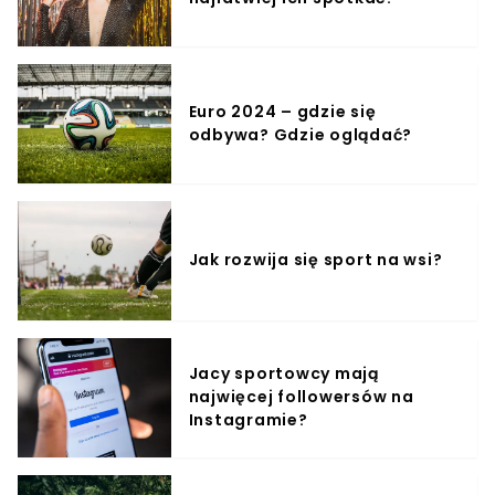
karnych. Poza samym spotkaniem mówiło się jednak o
zamieszkach, do których doszło na ulicach Londynu.
Euro 2024 – gdzie się
odbywa? Gdzie oglądać?
Jak rozwija się sport na wsi?
Jacy sportowcy mają
najwięcej followersów na
Instagramie?