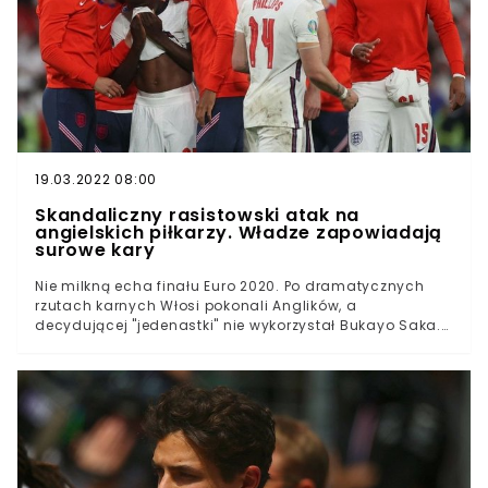
AnglikomWłoch zadrwił z piosenki, która stała się
hymnem angielskich kibiców. Dziennikarzom wyjaśnił
dlaczegoLeonardo Bonucci po zakończeniu finału Euro
2020 nie posiadał się z radości. Obrońca nowych
Mistrzów Europy postanowił zripostować Anglików, którzy
byli pewni triumfu swojej drużyny. Włoch w oryginalny
sposób wbił szpilę rywalom i ich kibicom.
19.03.2022 08:00
Skandaliczny rasistowski atak na
angielskich piłkarzy. Władze zapowiadają
surowe kary
Nie milkną echa finału Euro 2020. Po dramatycznych
rzutach karnych Włosi pokonali Anglików, a
decydującej "jedenastki" nie wykorzystał Bukayo Saka.
Na młodego zawodnika Arsenalu spadła fala hejtu,
bardzo często na tle rasowym. Swoje stanowisko w tej
sprawie federacja.Finał Euro 2020 zakończył się
skandalem rasistowskim wywołanym przez angielskich
kibiców"Fani" reprezentacji Anglii obrażali na tle
rasowym Bukayo Sakę, który nie wykorzystał
decydującego rzutu karnegoDo afery odniosła się już
angielska federacja, która jednoznacznie potępiła takie