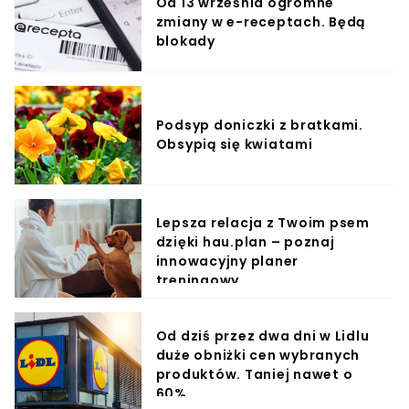
Od 13 września ogromne
zmiany w e-receptach. Będą
blokady
Podsyp doniczki z bratkami.
Obsypią się kwiatami
Lepsza relacja z Twoim psem
dzięki hau.plan – poznaj
innowacyjny planer
treningowy
Od dziś przez dwa dni w Lidlu
duże obniżki cen wybranych
produktów. Taniej nawet o
60%