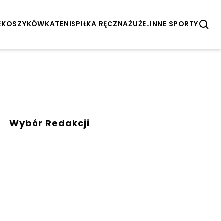
E
KOSZYKÓWKA
TENIS
PIŁKA RĘCZNA
ŻUŻEL
INNE SPORTY
Wybór Redakcji