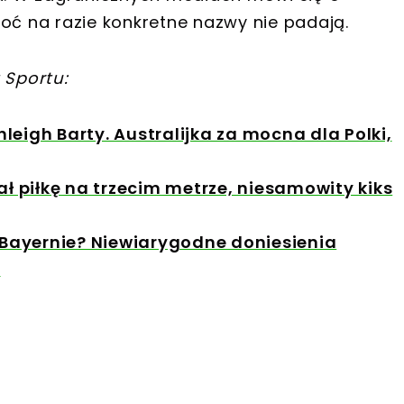
hoć na razie konkretne nazwy nie padają.
 Sportu:
eigh Barty. Australijka za mocna dla Polki,
ał piłkę na trzecim metrze, niesamowity kiks
Bayernie? Niewiarygodne doniesienia
m