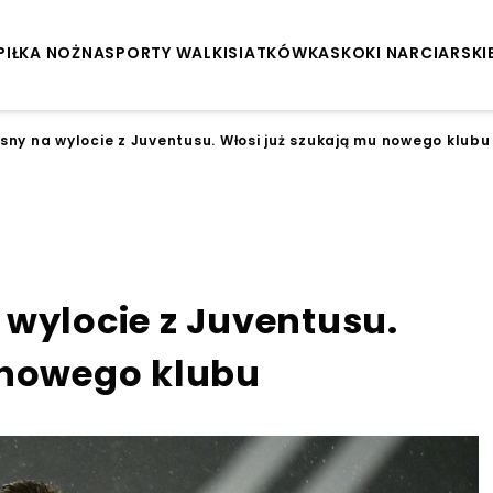
PIŁKA NOŻNA
SPORTY WALKI
SIATKÓWKA
SKOKI NARCIARSKI
sny na wylocie z Juventusu. Włosi już szukają mu nowego klubu
 wylocie z Juventusu.
 nowego klubu