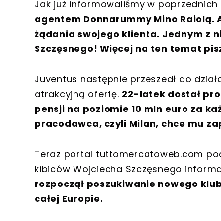
Jak już informowaliśmy w poprzednich
agentem Donnarummy Mino Raiolą. A
żądania swojego klienta. Jednym z n
Szczęsnego! Więcej na ten temat pi
Juventus następnie przeszedł do dział
atrakcyjną ofertę.
22-latek dostał pr
pensji na poziomie 10 mln euro za ka
pracodawca, czyli Milan, chce mu zap
Teraz portal tuttomercatoweb.com poda
kibiców Wojciecha Szczęsnego informa
rozpoczął poszukiwanie nowego klubu
całej Europie.