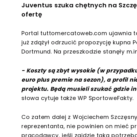
Juventus szuka chętnych na Szczę
ofertę
Portal tuttomercatoweb.com ujawnia tak
już zdążył odrzucić propozycję kupna 
Dortmund. Na przeszkodzie stanęły m.in
-
Koszty są zbyt wysokie (w przypadku 
euro plus premie na sezon), a profil n
projektu. Będą musieli szukać gdzie in
słowa cytuje także WP SportoweFakty.
Co zatem dalej z Wojciechem Szczęsn
reprezentanta, nie powinien on mieć 
pracodawcy, jeśli zajdzie taka potrze