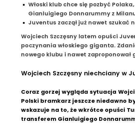
Włoski klub chce się pozbyć Polaka,
Gianluigiego Donnarummy z Milan
Juventus zaczął już nawet szukać 
Wojciech Szczęsny latem opuści Juve
poczynania włoskiego giganta. Zdan
nowego klubu i nawet zaproponował g
Wojciech Szczęsny niechciany w J
Coraz gorzej wygląda sytuacja Wojc
Polski bramkarz jeszcze niedawno by
wskazuje na to, że wkrótce opuści 
transferem Gianluigiego Donnarumm