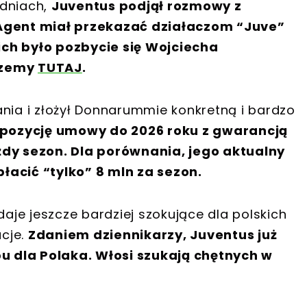
 dniach,
Juventus podjął rozmowy z
gent miał przekazać działaczom “Juve”
ich było pozbycie się Wojciecha
szemy
TUTAJ
.
ania i złożył Donnarummie konkretną i bardzo
opozycję umowy do 2026 roku z gwarancją
żdy sezon. Dla porównania, jego aktualny
łacić “tylko” 8 mln za sezon.
je jeszcze bardziej szokujące dla polskich
cje.
Zdaniem dziennikarzy, Juventus już
 dla Polaka. Włosi szukają chętnych w