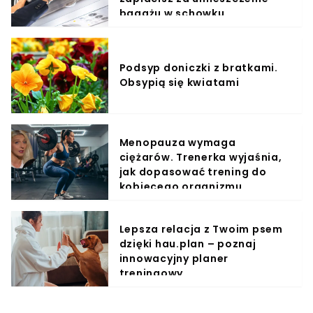
bagażu w schowku
Podsyp doniczki z bratkami.
Obsypią się kwiatami
Menopauza wymaga
ciężarów. Trenerka wyjaśnia,
jak dopasować trening do
kobiecego organizmu
Lepsza relacja z Twoim psem
dzięki hau.plan – poznaj
innowacyjny planer
treningowy