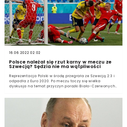
16.06.2022 02:02
Polsce należał się rzut karny w meczu ze
Szwecją? Sędzia nie ma wątpliwości
Reprezentacja Polski w środę przegrała ze Szwecją 2:3 i
odpadła z Euro 2020. Po meczu toczy się wielka
dyskusja na temat przyczyn porażki Biało-Czerwonych
na tym turnieju. Jeden z ekspertów twierdzi, że Polacy
zostali poszkodowani przez sędziego. Jego zdaniem
należał się nam rzut karny.Reprezentacja Polski już po
fazie grupowej żegna się z Euro 2020.Polacy w meczu "o
wszystko" przegrali ze Szwecją 2:3 i ostatecznie zajęli
ostatnie miejsce w grupie.Po meczu jeden z ekspertów
zauważył, że Biało-Czerwonym w pierwszej połowie
należał się rzut karny, ale sędzia go nie