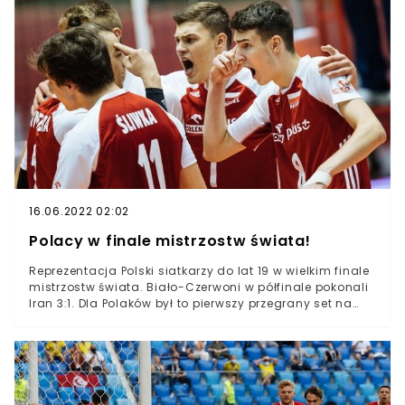
innych kluczowych zawodników.Robert Lewandowski
odpocznie w towarzyskim meczu z Rosją Selekcjoner
Paulo Sousa zdradził powody swojej decyzji na
konferencji prasowej Reprezentacja Polski zagra we
wtorek bez kilku kluczowych zawdnikówRobert
Lewandowski nie wystąpi w pierwszym sparingu przed
Euro 2020. Kapitana polskiej kadry zabraknie we
wtorkowym spotkaniu z Rosją. Selekcjoner Paulo Sousa
nie chce zbytnio ryzykować zdrowiem piłkarza przed
Euro 2020.Napastnik Bayernu ma za sobą bardzo
udany sezon, ale pod koniec marca doznał kontuzji
kolana, która wykluczyła go z gry na miesiąc. Dlatego
Sousa da mu odpocząć we wtorkowym meczu i 32-
16.06.2022 02:02
latka zabraknie w wyjściowym składzie.
Polacy w finale mistrzostw świata!
Reprezentacja Polski siatkarzy do lat 19 w wielkim finale
mistrzostw świata. Biało-Czerwoni w półfinale pokonali
Iran 3:1. Dla Polaków był to pierwszy przegrany set na
tym turnieju. O złoto nasi siatkarze zagrają w czwartek z
Bułgarią.Reprezentacja Polski siatkarzy w czwartek
rozpocznie rywalizację na mistrzostwach Europy, ale
zanim do tego dojdzie, ich młodsi koledzy mają okazję
zapisać się w historii. Kadra do lat 19. właśnie
awansowała do finału mistrzostw świata.