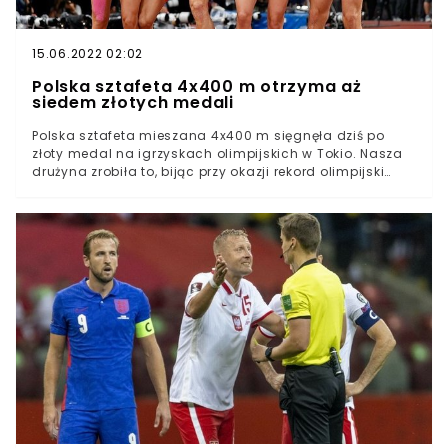
15.06.2022 02:02
Polska sztafeta 4x400 m otrzyma aż
siedem złotych medali
Polska sztafeta mieszana 4x400 m sięgnęła dziś po
złoty medal na igrzyskach olimpijskich w Tokio. Nasza
drużyna zrobiła to, bijąc przy okazji rekord olimpijski
oraz świeży rekord Europy, który wczoraj ustanowili...
"Biało-Czerwoni". Jak przekazał Tomasz Majewski, za
mistrzostwo olimpijskie nasz zespół dostanie nie cztery,
a aż siedem krążków najcenniejszego kruszcu!Polska
sztafeta 4x400 m sięgnęła dziś po złoty medal
olimpijski Dziś nasza drużyna wystąpiła w zupełnie
innym składzie, niż we wczorajszym półfinaleOkazuje
się, że również członkowie zespołu piątkowego startu
otrzymają złote krążki Nasi sportowcy powoli, ale
rozkręcają się na igrzyskach olimpijskich. Dziś polska
sztafeta mieszana 4x400 m w składzie Karol Zalewski,
Natalia Kaczmarek, Justyna Święty-Ersetic i Kajetan
Duszyński wywalczyła w Tokio złoty medal, bijąc przy
tym rekord olimpijski i rekord Europy.