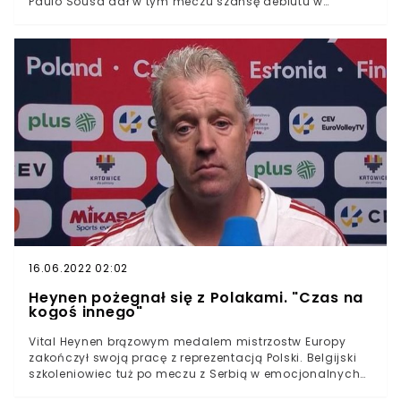
Paulo Sousa dał w tym meczu szansę debiutu w
narodowych barwach Adamowi Buksie. Napastnik New
England Revolution partnerował w ataku naszej drużyny
Robertowi Lewandowskiemu. Debiut 25-latka okazał się
bardzo udany, gdyż zdobył on gola i przyczynił się do
zwycięstwa naszej drużyny.Reprezentacja Polski
zmierzyła się dzisiaj z Albanią w meczu eliminacji
mistrzostw świata 2022Polacy nie bez problemów
uporali się z Albańczykami i zwyciężyli 4:1Do wygranej
naszych piłkarzy poprowadził niezawodny Robert
Lewandowski, który zdobył gola i zaliczył asystę
Reprezentacja Polski wygrała z Albanią 4:1 w pierwszym
wrześniowym meczu eliminacji mistrzostw świata 2022.
Polaków do zwycięstwa poprowadził niezawodny Robert
Lewandowski, który zdobył pierwszą bramkę, a także
asystował przy trzecim trafieniu.
16.06.2022 02:02
Heynen pożegnał się z Polakami. "Czas na
kogoś innego"
Vital Heynen brązowym medalem mistrzostw Europy
zakończył swoją pracę z reprezentacją Polski. Belgijski
szkoleniowiec tuż po meczu z Serbią w emocjonalnych
słowach pożegnał się z polskimi kibicami. Belg po