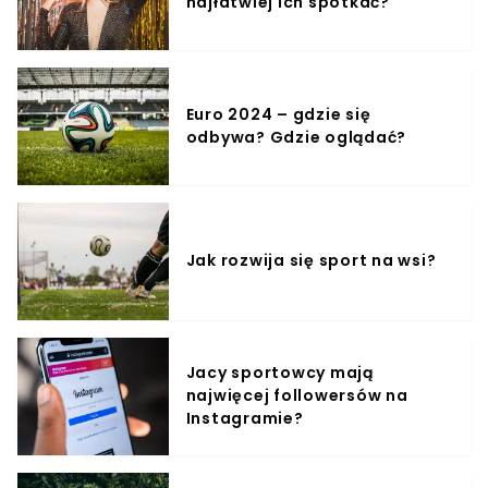
najłatwiej ich spotkać?
selekcjonera reprezentacji Polski. Portal WP
SportoweFakty informuje, że w tym celu skontaktował się
on z PZPN. Związek zdecydował się jednak na
zatrudnienie Paulo Sousy.
Euro 2024 – gdzie się
odbywa? Gdzie oglądać?
Jak rozwija się sport na wsi?
Jacy sportowcy mają
najwięcej followersów na
Instagramie?