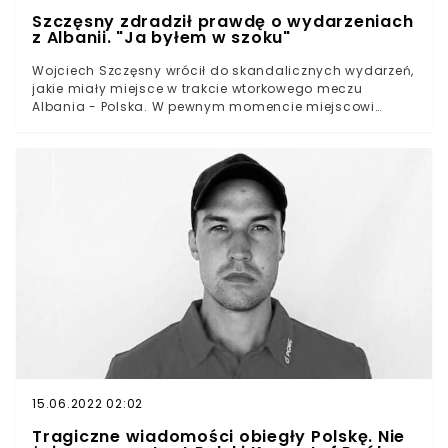
Szczęsny zdradził prawdę o wydarzeniach
z Albanii. "Ja byłem w szoku"
Wojciech Szczęsny wrócił do skandalicznych wydarzeń,
jakie miały miejsce w trakcie wtorkowego meczu
Albania - Polska. W pewnym momencie miejscowi
kibice zaczęli obrzucać Biało-Czerwonych butelkami i
innymi przedmiotami. - Ja byłem w szoku - wyjawił 31-
letni bramkarz, który wyznał, że został trafiony w
głowę.Wojciech Szczęsny nie miał zbyt wiele pracy
podczas wtorkowego meczu reprezentacji Polski z
Albanią. Biało-Czerwoni wygrali na wyjeździe 1:0, a
gospodarze przez 90 minut oddali zaledwie jeden celny
strzał na bramkę Polaków. Dzięki zwycięstwu
podopieczni trenera Sousy wyprzedzili rywali w tabeli i
są o krok od wywalczenia miejsca w barażach
eliminacji.
15.06.2022 02:02
Tragiczne wiadomości obiegły Polskę. Nie