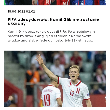
18.06.2022 02:02
FIFA zdecydowała. Kamil Glik nie zostanie
ukarany
Kamil Glik doczekał się decyzji FIFA. Po wrześniowym
meczu Polaków z Anglią na Stadionie Narodowym
władze angielskiej federacji oskarżyły 33-letniego
obrońcę o rasizm. Całą sprawą obligatoryjnie zajęła się
FIFA. W środę o decyzji światowej federacji piłkarskiej
poinformował rzecznik Polskiego Związku Piłki
Nożnej.Kamil Glik we wrześniu był jednym z bohaterów
meczu Polska - Anglia na Stadionie Narodowym w
Warszawie. Biało-Czerwoni w ostatnich minutach
wyszarpali remis, ale po meczu, więcej niż o samym
spotkaniu mówiło się o zarzutach wobec Kamila Glika.