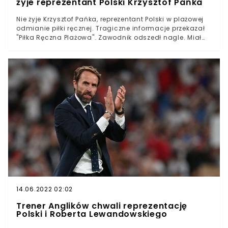
żyje reprezentant Polski Krzysztof Pańka
Nie żyje Krzysztof Pańka, reprezentant Polski w plażowej
odmianie piłki ręcznej. Tragiczne informacje przekazał
"Piłka Ręczna Plażowa". Zawodnik odszedł nagle. Miał
zaledwie 23 lata.Nie żyje Krzysztof Pańka - polski piłkarz
ręczny, który występował w plażowej odmianie tej
dyscypliny. Tragiczna informacje obiegły polskie
środowisko w poniedziałkowy poranek. Jak przekazał
facebookowy profil "Piłka Ręczna Plażowa".
14.06.2022 02:02
Trener Anglików chwali reprezentację
Polski i Roberta Lewandowskiego