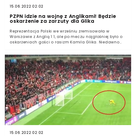
15.06.2022 02:02
PZPN idzie na wojnę z Anglikami! Będzie
oskarżenie za zarzuty dla Glika
Reprezentacja Polski we wrześniu zremisowała w
Warszawie z Anglią 1:1, ale po meczu najgłośniej było o
oskarżeniach gości o rasizm Kamila Glika. Niedawno
sprawę zamknęła FIFA, która nie dopatrzyła się
rasistowskiego zachowania ze strony Polaka. Teraz do
ofensywy przechodzi PZPN. Cezary Kulesza ogłosił, że
Związek oskarży związek za bezpodstawne zarzuty pod
adresem polskiego obrońcy.Reprezentacja Polski jest
coraz bliżej wywalczenia miejsca w barażach eliminacji
mistrzostw świata. Jednym z kluczowych meczach w
trwającej kampanii było spotkanie z faworytem grupy
Anglią na Stadionie Narodowym. Biał-Czerwoni w
ostatnich minutach wyszarpali remis 1:1 i zdobyli cenny
punkt. Na dwie kolejki przed końcem nasi piłkarze
zajmują drugie miejsce w tabeli grupy I, premiowane
miejscem w barażach.
15.06.2022 02:02