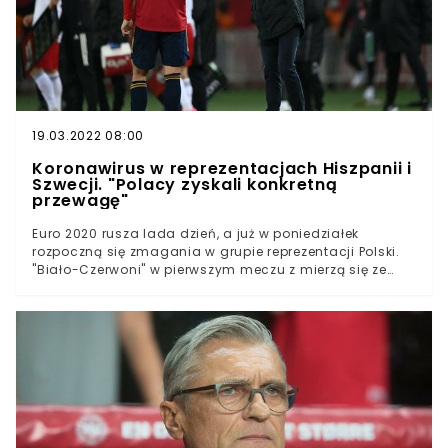
2002To właśnie Yoo Sang-Chul ustalił wynik spotkania
na 2:0 dla KoreiNie żyje słynny koreański piłkarz Yoo
Sang-Chul. Zawodnik od 2019 roku zmagał się z
nowotworem trzustki. To właśnie on strzelił pamiętnego
gola na 2:0 w meczu z Polską na mundialu w 2002 roku.
19.03.2022 08:00
Koronawirus w reprezentacjach Hiszpanii i
Szwecji. "Polacy zyskali konkretną
przewagę"
Euro 2020 rusza lada dzień, a już w poniedziałek
rozpoczną się zmagania w grupie reprezentacji Polski.
"Biało-Czerwoni" w pierwszym meczu z mierzą się ze
Słowacją, a po ich spotkaniu naprzeciw siebie powinni
stanąć piłkarze z Hiszpanii i Szwecji. Powinni, bowiem nie
jest przesądzone, czy do tego dojdzie, gdyż w obu
zespołach rozprzestrzenił się koronawirus. Piłkarze
reprezentacji Hiszpanii oraz Szwecji walczą z
koronawirusem W obu zespołach odnotowano po dwa
przypadki zakażeńIstnieje najgorszy dla tych drużyn
scenariusz, na którym mogą skorzystać "Biało-
Czerwoni"Reprezentacja Polski w trakcie Euro 2020