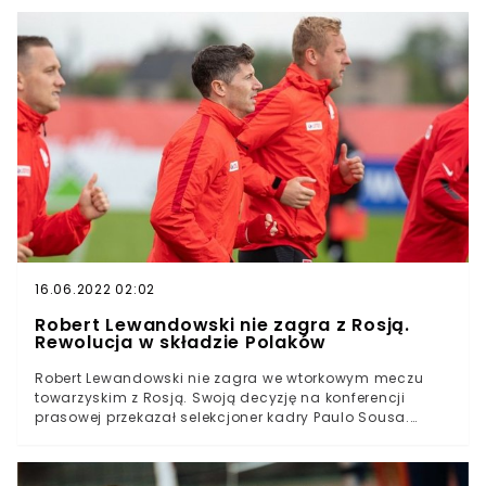
meczu zalał się łzami.Vital Heynen po czterech latach
kończy swoją przygodę z reprezentacją Polski siatkarzy.
Belgijski szkoleniowiec w swoim ostatnim meczu w roli
selekcjonera Biało-Czerwonych poprowadził kadrę do
brązowego medalu mistrzostw Europy.Polacy do
niedzielnego meczu przystępowali po
niewytłumaczalnej porażce ze Słowenią 1:3 w półfinale.
Biało-Czerwoni mieli jedynie 24 godziny na
podniesienie się po tej porażce, bo już w niedzielę czekał
ich bój o trzecie miejsce z ustępującymi mistrzami
Europy Serbami.
16.06.2022 02:02
Robert Lewandowski nie zagra z Rosją.
Rewolucja w składzie Polaków
Robert Lewandowski nie zagra we wtorkowym meczu
towarzyskim z Rosją. Swoją decyzję na konferencji
prasowej przekazał selekcjoner kadry Paulo Sousa.
Wiadomo także, że w tym meczu nie wystąpi
kontuzjowany Arkadiusz Milik. Do tego zajdzie zmiana w
bramce, gdzie nie zagra Wojciech Szczęsny i kilku