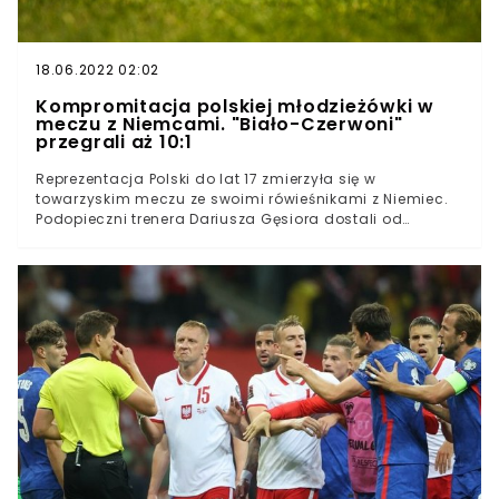
18.06.2022 02:02
Kompromitacja polskiej młodzieżówki w
meczu z Niemcami. "Biało-Czerwoni"
przegrali aż 10:1
Reprezentacja Polski do lat 17 zmierzyła się w
towarzyskim meczu ze swoimi rówieśnikami z Niemiec.
Podopieczni trenera Dariusza Gęsiora dostali od
naszych zachodnich sąsiadów bolesną lekcję futbolu.
Polacy przegrali bowiem aż 10:1. Wynik ten, choć w
meczu towarzyskim, można uznać za
kompromitację.Reprezentacja Polski U-17 przebywa na
zgrupowaniu w Zielonej GórzeW ramach przygotowań
nasi kadrowicze zmierzyli się ze swoimi rówieśnikami z
Niemiec"Biało-Czerwoni" dostali srogą lekcję futbolu od
naszych zachodnich sąsiadów. Niemcy wygrali aż
10:1Reprezentacja Polski U-17 skompromitowała się w
towarzyskim meczu z Niemcami. Nasi piłkarze przegrali
różnicą aż dziewięciu bramek! Młodzi zawodnicy zza
naszej zachodniej granicy wygrali 10:1.