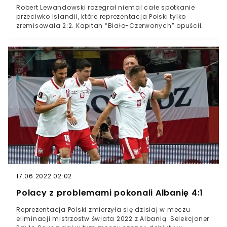
Robert Lewandowski rozegrał niemal całe spotkanie
przeciwko Islandii, które reprezentacja Polski tylko
zremisowała 2:2. Kapitan “Biało-Czerwonych” opuścił
boisko w 81. minucie i wydawało się, że jest to
zwyczajna decyzja trenera Paulo Sousy. Z obozu kadry
napłynęły jednak niepokojące informacje. Okazuje się,
że Lewandowski sam poprosił o zmianę.Reprezentacja
Polski tylko zremisowała w meczu towarzyskim z
Islandią 2:2Po meczu dotarły do nas niepokojące
informacje na temat Roberta LewandowskiegoKapitan
naszej kadry podobno na własne życzenie opuścił
boisko w końcówce meczuRobert Lewandowski w meczu
z Islandią znajdował się na boisku przez 81. minut.
Następnie, jak ujawnił w pomeczowym wywiadzie Karol
Świderski, poprosił o zmianę. To mocno niepokojąca
informacja tuż przed mistrzostwami Europy.
17.06.2022 02:02
Polacy z problemami pokonali Albanię 4:1
Reprezentacja Polski zmierzyła się dzisiaj w meczu
eliminacji mistrzostw świata 2022 z Albanią. Selekcjoner