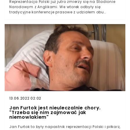
Reprezentacja Polski już jutro zmierzy się na Stadionie
Narodowym z Anglikami. We wtorek odbyły się
tradycyjne konferencje prasowe z udziałem obu
selekcjonerów. Gareth Southgate w ciepłych słowach
wypowiedział się o Biało-Czerwonych oraz ocenił grę
Roberta Lewandowskiego. Zdaniem Anglika, Polacy są
obecnie znacznie lepszą drużyną niż podczas
ostatniego spotkania obu drużyn w marcu. Już jutro
reprezentacja Polski zmierzy się z Anglią w meczu
eliminacji mistrzostw świataWe wtorek na
przedmeczowej konferencji prasowej trener Anglików
Gareth Southgate ocenił obecną drużynę
PolakówSouthgate w ciepłych słowach wypowiedział się
o Biało-Czerwonych i Robercie
LewandowskimReprezentacja Polski w środowy wieczór
zmierzy się z Anglią w meczu eliminacji mistrzostw
świata. Przed meczem selekcjoner naszych rywali
Gareth Southgate ocenił grę Polaków. Pojawiło się wiele
ciepłych słów w kierunku podopiecznych Paulo Sousy.
13.06.2022 02:02
Jan Furtok jest nieuleczalnie chory.
"Trzeba się nim zajmować jak
niemowlakiem"
Jan Furtok to były napastnik reprezentacji Polski i piłkarz,