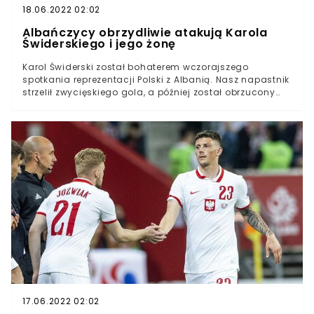
18.06.2022 02:02
Albańczycy obrzydliwie atakują Karola
Świderskiego i jego żonę
Karol Świderski został bohaterem wczorajszego
spotkania reprezentacji Polski z Albanią. Nasz napastnik
strzelił zwycięskiego gola, a później został obrzucony
butelkami przez publiczność w Tiranie. Po tym zdarzeniu
mecz przerwano na kilkanaście minut, a atmosfera do
dziś pozostaje gorąca. Piłkarz wraz z żoną są w
obrzydliwy sposób obrażani przez Albańczyków w sieci.
Karol Świderski i jego żona Martyna są obrażani w sieci
przez Albańczyków Piłkarz po spotkaniu przyznał, że nie
jest bez winy, ale to nie tłumaczy zachowania
internautów- Albańczycy będą j…ć twoją żonę - to tylko
jeden z niewielu komentarzy, które można przeczytać
pod postem ze zdjęciami ślubnymi paryKarol Świderski
w 77. minucie meczu z Albanią zdobył zwycięskiego
gola dla reprezentacji Polski i został jej bohaterem
(więcej tutaj). Po zdobytej bramce nasz napastnik
pobiegł w kierunku trybuny kibiców rywala, aby
celebrować trafienie, co sprowokowało tamtejszą
publiczność (więcej tutaj). W kierunku naszych
17.06.2022 02:02
zawodników poleciały butelki i różne przedmioty, ale