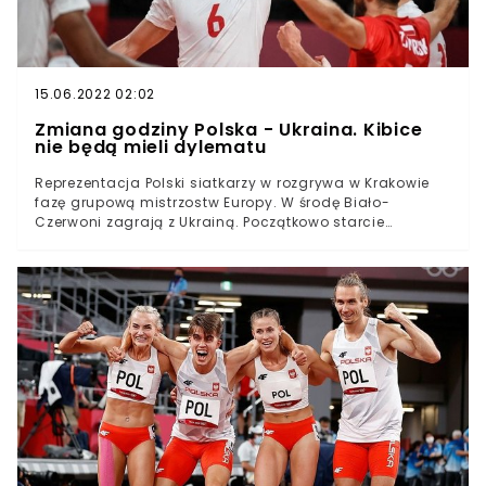
ramach eliminacji do przyszłorocznego mundialu. W
poniedziałek selekcjoner Paulo Sousa przekazał, że nie
będzie mógł skorzystać z kilku zawodników. Naszych
kadrowiczów dopadły kontuzje, a Nicola Zalewski
przeżywa rodzinną tragedię.
15.06.2022 02:02
Zmiana godziny Polska - Ukraina. Kibice
nie będą mieli dylematu
Reprezentacja Polski siatkarzy w rozgrywa w Krakowie
fazę grupową mistrzostw Europy. W środę Biało-
Czerwoni zagrają z Ukrainą. Początkowo starcie
podopiecznych Vitala Heynena miało się pokryć z
meczem piłkarzy z Anglikami. Ku radości kibiców CEV
przekazało, że spotkanie Biało-Czerwonych z Ukrainą
zostało przeniesione na inną godzinę.Reprezentacja
Polski siatkarzy na razie z problemami, ale wygrywa
kolejne mecze mistrzostw Europy. Biało-Czerwoni po
trzech meczach mają na koncie trzy zwycięstwa, ale w
każdym tracili przynajmniej jednego seta.