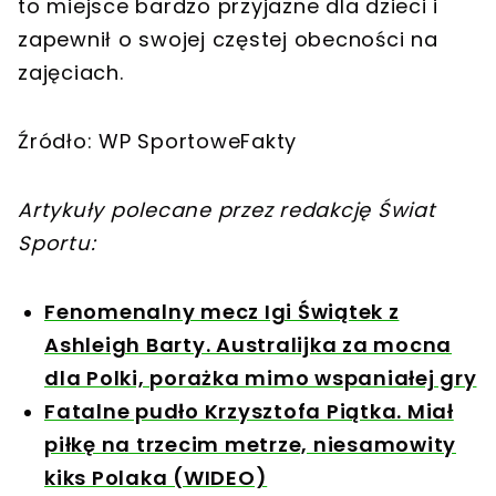
to miejsce bardzo przyjazne dla dzieci i
zapewnił o swojej częstej obecności na
zajęciach.
Źródło: WP SportoweFakty
Artykuły polecane przez redakcję Świat
Sportu:
Fenomenalny mecz Igi Świątek z
Ashleigh Barty. Australijka za mocna
dla Polki, porażka mimo wspaniałej gry
Fatalne pudło Krzysztofa Piątka. Miał
piłkę na trzecim metrze, niesamowity
kiks Polaka (WIDEO)