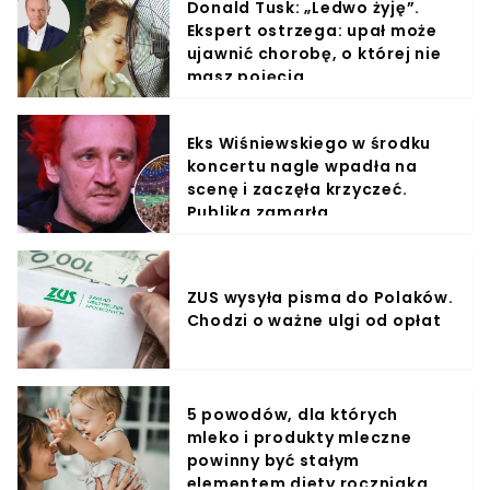
Donald Tusk: „Ledwo żyję”.
Ekspert ostrzega: upał może
ujawnić chorobę, o której nie
masz pojęcia
Eks Wiśniewskiego w środku
koncertu nagle wpadła na
scenę i zaczęła krzyczeć.
Publika zamarła
ZUS wysyła pisma do Polaków.
Chodzi o ważne ulgi od opłat
5 powodów, dla których
mleko i produkty mleczne
powinny być stałym
elementem diety roczniaka