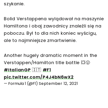
szykanie.
Bolid Verstappena wylądował na maszynie
Hamiltona i obaj zawodnicy znaleźli się na
poboczu. Był to dla nich koniec wyścigu,
ale to najmniejsze zmartwienie.
Another hugely dramatic moment in the
Verstappen/Hamilton title battle 💥😮
#ItalianGP
🇮🇹
#F1
pic.twitter.com/P4J4bN6wX2
— Formula 1 (@F1)
September 12, 2021