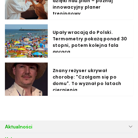
dzięki hau.plan – poznaj
innowacyjny planer
treningowy
Upały wracają do Polski.
Termometry pokażą ponad 30
stopni, potem kolejna fala
gorąca
Znany reżyser ukrywał
chorobę: "Czołgam się po
domu". To wyznał po latach
cierpienia
Aktualności