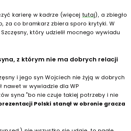
zyć karierę w kadrze (więcej
tutaj
), a zbiegło
o, za co bramkarz zbiera sporo krytyki. W
ej Szczęsny, który udzielił mocnego wywiadu
syna, z którym nie ma dobrych relacji
zęsny i jego syn Wojciech nie żyją w dobrych
nał nawet w wywiadzie dla WP
 syna "bo nie czuje takiej potrzeby i nie
rezentacji Polski stanął w obronie gracza
p.red.) nie wszystko się udaje, to nagle