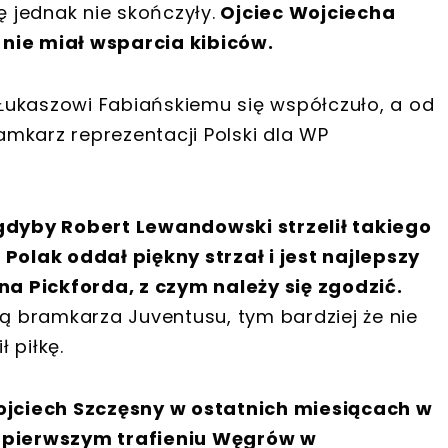
 jednak nie skończyły.
Ojciec Wojciecha
 nie miał wsparcia kibiców.
e Łukaszowi Fabiańskiemu się współczuło, a od
mkarz reprezentacji Polski dla WP
 gdyby Robert Lewandowski strzelił takiego
 Polak oddał piękny strzał i jest najlepszy
ana Pickforda, z czym należy się zgodzić.
ną bramkarza Juventusu, tym bardziej że nie
 piłkę.
jciech Szczęsny w ostatnich miesiącach w
y pierwszym trafieniu Węgrów w