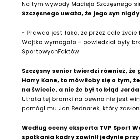
Na tym wywody Macieja Szczęsnego się
Szczęsnego uważa, że jego syn nigdy
- Prawda jest taka, że przez całe życi
Wojtka wymagało - powiedział były bra
SportowychFaktów.
Szczęsny senior twierdzi również, że
Harry Kane, to mówiłoby się o tym, że
na świecie, a nie że był to błąd Jord
Utrata tej bramki na pewno nie jest wi
pomógł mu Jan Bednarek, który zasłonił
Według oceny eksperta TVP Sport Wo
spotkania kadry zawinił jedynie prz