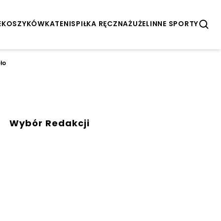
E
KOSZYKÓWKA
TENIS
PIŁKA RĘCZNA
ŻUŻEL
INNE SPORTY
ło
Wybór Redakcji