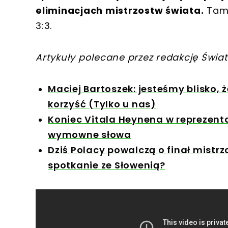
eliminacjach mistrzostw świata.
Tamt
3:3.
Artykuły polecane przez redakcję Świat
Maciej Bartoszek: jesteśmy blisko, 
korzyść (Tylko u nas)
Koniec Vitala Heynena w reprezentac
wymowne słowa
Dziś Polacy powalczą o finał mistrz
spotkanie ze Słowenią?