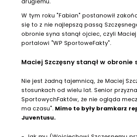
drugiemu.
W tym roku "Fabian" postanowił zakońc
się to z nie najlepszą passą Szczęsneg
obronie syna stanął ojciec, czyli Maci
portalowi "WP SportoweFakty".
Maciej Szczęsny stanął w obronie 
Nie jest żadną tajemnicą, że Maciej Szc
stosunkach od wielu lat. Senior przyz
SportowychFaktów, że nie ogląda meczów
ma czasu".
Mimo to były bramkarz rep
Juventusu.
- Jak mu (Wojciechowi Szczęsnemu przy