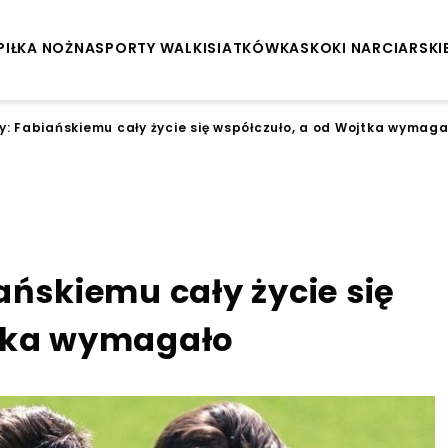
PIŁKA NOŻNA
SPORTY WALKI
SIATKÓWKA
SKOKI NARCIARSKI
y: Fabiańskiemu cały życie się współczuło, a od Wojtka wymaga
ańskiemu cały życie się
jtka wymagało