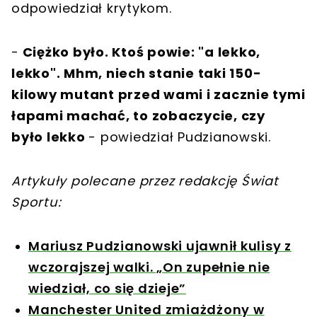
odpowiedział krytykom.
-
Ciężko było. Ktoś powie: "a lekko,
lekko". Mhm, niech stanie taki 150-
kilowy mutant przed wami i zacznie tymi
łapami machać, to zobaczycie, czy
było lekko
- powiedział Pudzianowski.
Artykuły polecane przez redakcję Świat
Sportu:
Mariusz Pudzianowski ujawnił kulisy z
wczorajszej walki. „On zupełnie nie
wiedział, co się dzieje”
Manchester United zmiażdżony w