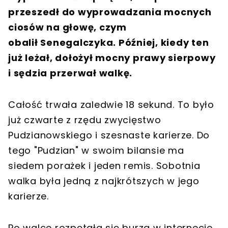
przeszedł do wyprowadzania mocnych
ciosów na głowę, czym
obalił Senegalczyka. Później, kiedy ten
już leżał, dołożył mocny prawy sierpowy
i sędzia przerwał walkę.
Całość trwała zaledwie 18 sekund. To było
już czwarte z rzędu zwycięstwo
Pudzianowskiego i szesnaste karierze. Do
tego "Pudzian" w swoim bilansie ma
siedem porażek i jeden remis. Sobotnia
walka była jedną z najkrótszych w jego
karierze.
Po walce rozpętała się burza w internecie.