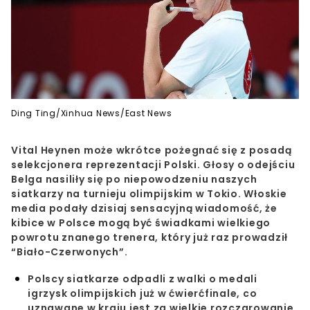
Ding Ting/Xinhua News/East News
Vital Heynen może wkrótce pożegnać się z posadą
selekcjonera reprezentacji Polski. Głosy o odejściu
Belga nasiliły się po niepowodzeniu naszych
siatkarzy na turnieju olimpijskim w Tokio. Włoskie
media podały dzisiaj sensacyjną wiadomość, że
kibice w Polsce mogą być świadkami wielkiego
powrotu znanego trenera, który już raz prowadził
“Biało-Czerwonych”.
Polscy siatkarze odpadli z walki o medali
igrzysk olimpijskich już w ćwierćfinale, co
uznawane w kraju jest za wielkie rozczarowanie