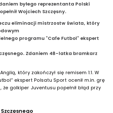
 Zdaniem byłego reprezentanta Polski
popełnił Wojciech Szczęsny.
eczu eliminacji mistrzostw świata, który
arodowym
zielnego programu "Cafe Futbol" ekspert
 Szczęsnego. Zdaniem 48-latka bramkarz
nglią, który zakończył się remisem 1:1. W
bol” ekspert Polsatu Sport ocenił m.in. grę
 że golkiper Juventusu popełnił błąd przy
a Szczęsnego