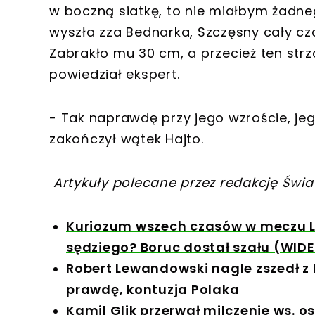
w boczną siatkę, to nie miałbym żadne
wyszła zza Bednarka, Szczęsny cały czas
Zabrakło mu 30 cm, a przecież ten str
powiedział ekspert.
- Tak naprawdę przy jego wzroście, jeg
zakończył wątek Hajto.
Artykuły polecane przez redakcję Świa
Kuriozum wszech czasów w meczu Le
sędziego? Boruc dostał szału (WID
Robert Lewandowski nagle zszedł z b
prawdę, kontuzja Polaka
Kamil Glik przerwał milczenie ws.