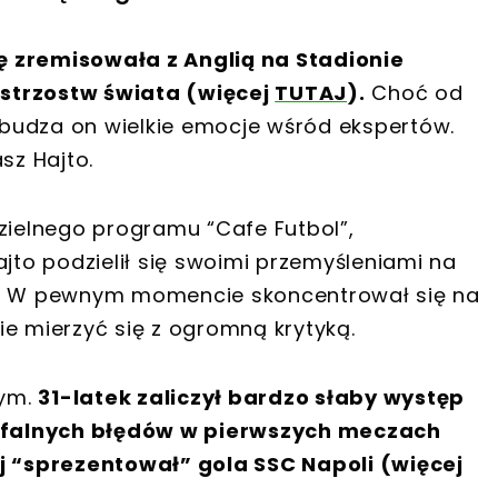
ę zremisowała z Anglią na Stadionie
strzostw świata (więcej
TUTAJ
).
Choć od
wzbudza on wielkie emocje wśród ekspertów.
sz Hajto.
dzielnego programu “Cafe Futbol”,
ajto podzielił się swoimi przemyśleniami na
sy. W pewnym momencie skoncentrował się na
ie mierzyć się z ogromną krytyką.
nym.
31-latek zaliczył bardzo słaby występ
trofalnych błędów w pierwszych meczach
 “sprezentował” gola SSC Napoli (więcej