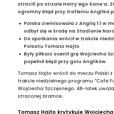
stracili po strzale Harry’ego Kane’a.
ogromny błąd przy trafieniu Anglika 
Polska zremisowała z Anglią 1:1 w m
odbył się w środę na Stadionie N
Do spotkania wrócił w trakcie nied
Polsatu Tomasz Hajto
Były piłkarz ocenił grę Wojciecha
popełnił błąd przy golu Anglików
Tomasz Hajto wrócił do meczu Polski z A
trakcie niedzielnego programu “Cafe Fut
Wojciecha Szczęsnego. 48-latek uważa,
straconej bramce.
Tomasz Hajto krytykuje Wojciech