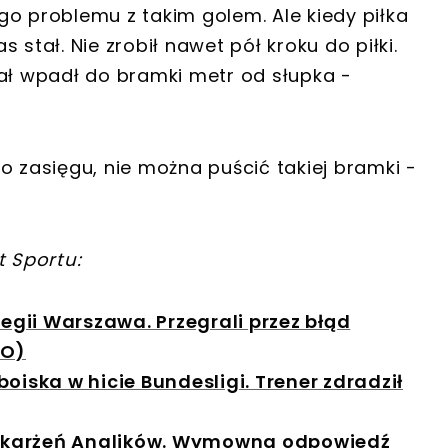
go problemu z takim golem. Ale kiedy piłka
 stał. Nie zrobił nawet pół kroku do piłki.
zał wpadł do bramki metr od słupka -
o zasięgu, nie można puścić takiej bramki -
t Sportu:
gii Warszawa. Przegrali przez błąd
EO)
oiska w hicie Bundesligi. Trener zdradził
 oskarżeń Anglików. Wymowna odpowiedź