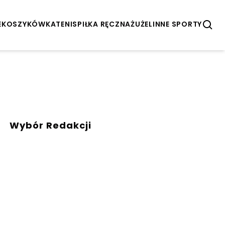
E
KOSZYKÓWKA
TENIS
PIŁKA RĘCZNA
ŻUŻEL
INNE SPORTY
Wybór Redakcji