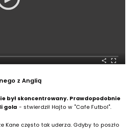
nego z Anglią
 Nie był skoncentrowany. Prawdopodobnie
li gola
- stwierdził Hajto w "Cafe Futbol".
że Kane często tak uderza. Gdyby to poszło