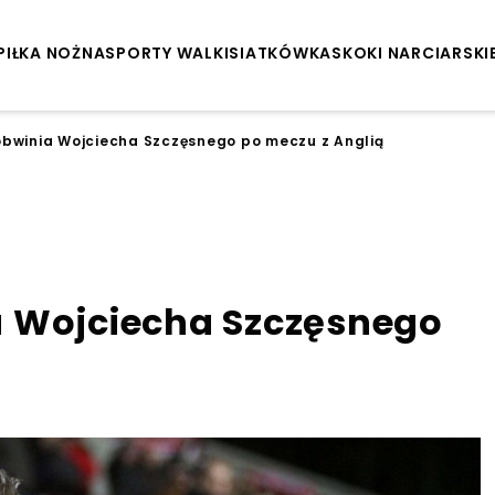
PIŁKA NOŻNA
SPORTY WALKI
SIATKÓWKA
SKOKI NARCIARSKI
bwinia Wojciecha Szczęsnego po meczu z Anglią
7
a Wojciecha Szczęsnego