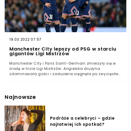
19.03.2022 07:57
Manchester City lepszy od PSG w starciu
gigantów Ligi Mistrzów
Manchester City i Paris Saint-Germain zmierzyły się w
środę w hicie Ligi Mistrzów. Angielska drużyna
zdominowała gości i zasłużenie sięgnęła po zwycięstwo
2:1. Paryżanom nie pomogło nawet trio Messi-Neymar-
Mbappe. Manchester City okazał się lepszy od Paris
Saint-Germain w środowym hicie Ligi Mistrzów. Kibice
śledzący to spotkanie, obejrzeli prawdziwy piłkarski
Najnowsze
klasyk. Paryżanom udało się objąć prowadzenie, jednak
tego dnia lepsi byli zawodnicy Pepa Guardioli.
Podróże a celebryci – gdzie
najłatwiej ich spotkać?