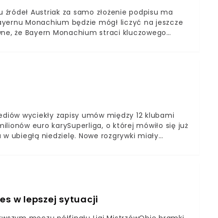
 źródeł Austriak za samo złożenie podpisu ma
ayernu Monachium będzie mógł liczyć na jeszcze
ewne, że Bayern Monachium straci kluczowego
ę na przedłużenie kontraktu z bawarskim klubem. Już
FC Barcelony lub Realu Madryt, ale sprawa ma być
 niż jedną nogą jest już w Madrycie. Niemiecki
ontraktu zawodnika. Ma on otrzymać za samo
zą pensję, niż w Niemczech.
i
mediów wyciekły zapisy umów między 12 klubami
milionów euro karySuperliga, o której mówiło się już
 w ubiegłą niedzielę. Nowe rozgrywki miały
 zapewnić ogromny zastrzyk gotówki
dzy 100 a 350 milionów euro. Sama pula nagród
słowi byli eksperci, inne kluby, a przede
es w lepszej sytuacji