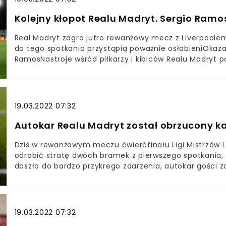
United. Wydaje się, że z walki o pozyskanie 20-latka w
przyznał, że jego klubu nie stać na zakup młodego nap
Kolejny kłopot Realu Madryt. Sergio Ram
Real Madryt zagra jutro rewanżowy mecz z Liverpoolem
do tego spotkania przystąpią poważnie osłabieniOkazał
RamosNastroje wśród piłkarzy i kibiców Realu Madryt 
pokonali w El Clasico FC Barcelonę 2:1, a kilka dni wcz
Liverpoolem. Anglicy ulegli ekipie ze stolicy Hiszpanii 
do pierwszego spotkania z „The Reds” przystąpiła powa
naprawdę dramatyczna. O ile w pierwszym starciu def
19.03.2022 07:32
może być zdecydowanie trudniej. Na dodatek okazało 
Autokar Realu Madryt został obrzucony 
Dziś w rewanżowym meczu ćwierćfinału Ligi Mistrzów 
odrobić stratę dwóch bramek z pierwszego spotkania, 
doszło do bardzo przykrego zdarzenia, autokar gości z
rozgrywkami, które elektryzują najbardziej i wywołują 
boisku spotkają się m.in. drużyny Liverpoolu i Realu Ma
startem zostało popsute.„Kibice” gości najwyraźniej
postanowili zdeprymować piłkarzy gości. Autokar „Los
19.03.2022 07:32
kamieniami i butelkami przez sympatyków „The Reds”. 