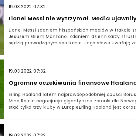
19.03.2022 07:32
Lionel Messi nie wytrzymał. Media ujawni
Lionel Messi zdaniem hiszpańskich mediów w trakcie so
Jesusem Gilem Manzano. Zdaniem dziennikarzy sfrust
sędzią prowadzącym spotkanie. Jego słowa uważają za
19.03.2022 07:32
Ogromne oczekiwania finansowe Haalan
Erling Haaland latem najprawdopodobniej opuści Boru
Mino Raiola negocjucje gigantyczne zaronki dla Norw
stać tylko trzy kluby w EuropieErling Haaland jest cor
kwietnia agent piłkarza, Mino Raiola, razem z ojcem pi
rozmawiał z władzami FC Barcelony i Realu Madryt, c
piłkarza.Na tym jednak nie koniec podróży Raioli po Eu
polecieć do Anglii i rozmawiać na temat transferu H
19.03.2022 07:32