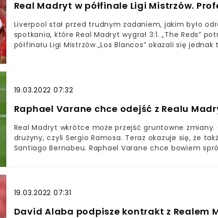
Real Madryt w półfinale Ligi Mistrzów. Pro
Liverpool stał przed trudnym zadaniem, jakim było od
spotkania, które Real Madryt wygrał 3:1. „The Reds” p
półfinału Ligi Mistrzów.„Los Blancos” okazali się jed
gospodarzy nie pozwolili wyrzucić się za burtę. Podopi
wszystkim na pewność w obronie i realizowanie zadań
bramki. Dlatego to właśnie „Królewscy” zagrają w pół
19.03.2022 07:32
Raphael Varane chce odejść z Realu Madr
Real Madryt wkrótce może przejść gruntowne zmiany. O
drużyny, czyli Sergio Ramosa. Teraz okazuje się, że ta
Santiago Bernabeu. Raphael Varane chce bowiem spró
19.03.2022 07:31
David Alaba podpisze kontrakt z Realem M