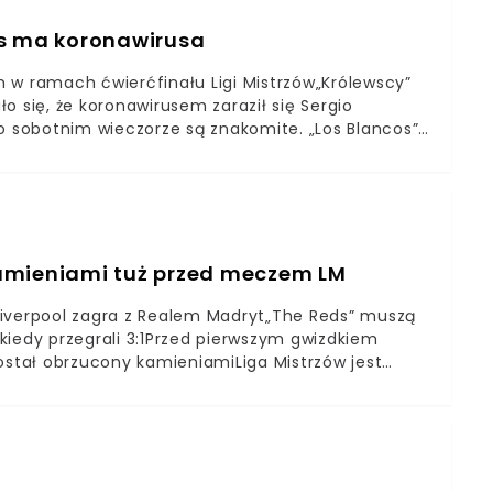
ycofał się Manchester City. Pep Guardiola otwarcie
astnika.
os ma koronawirusa
 w ramach ćwierćfinału Ligi Mistrzów„Królewscy”
o się, że koronawirusem zaraził się Sergio
po sobotnim wieczorze są znakomite. „Los Blancos”
eśniej odnieśli przekonujące zwycięstwo z
3:1.Drużyna prowadzona przez Zinedine’a Zidane’a już
żnie osłabiona, ale przed rewanżem sytuacja jest
ensywa madrytczyków dała sobie radę, o tyle jutro
się, że koronawirusa ma Sergio Ramos.
kamieniami tuż przed meczem LM
Liverpool zagra z Realem Madryt„The Reds” muszą
kiedy przegrali 3:1Przed pierwszym gwizdkiem
ostał obrzucony kamieniamiLiga Mistrzów jest
wśród kibiców wielkie emocje. Dziś wieczorem na
dryt. Niestety piłkarskie święto jeszcze przed swoim
 chcieli pomóc swoim zawodnikom, bowiem
 Blancos” w drodze na stadion został obrzucony
Podczas zdarzenia została wybita jedna szyba.