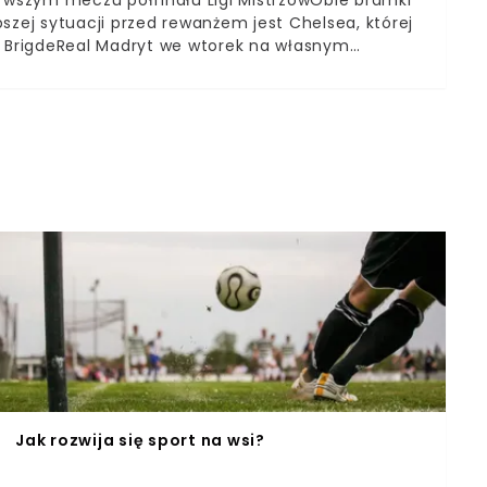
erwszym meczu półfinału Ligi MistrzówObie bramki
szej sytuacji przed rewanżem jest Chelsea, której
 BrigdeReal Madryt we wtorek na własnym
zu półfinału Ligi Mistrzów. Co ciekawe to
eague.Oba zespołu od pierwszej minuty narzuciły
lo Kante w okolicy pola karnego podał prosto pod
lazł podaniem Karima Benzemy.
Jak rozwija się sport na wsi?