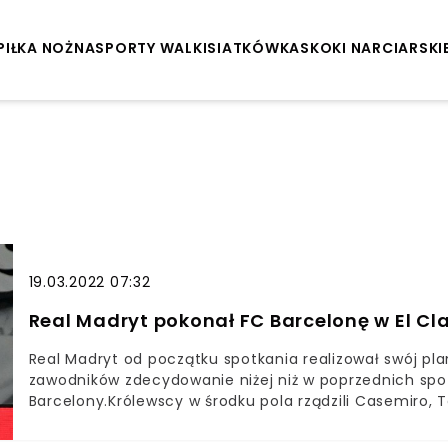
PIŁKA NOŻNA
SPORTY WALKI
SIATKÓWKA
SKOKI NARCIARSKI
19.03.2022 07:32
Real Madryt pokonał FC Barcelonę w El Cl
Real Madryt od początku spotkania realizował swój pla
zawodników zdecydowanie niżej niż w poprzednich spotk
Barcelony.Królewscy w środku pola rządzili Casemiro, T
Valverde. Blaugrana szukała swoich szans na prawej obr
tamtą stroną próbowali się przedostać Pedri czy Jordi 