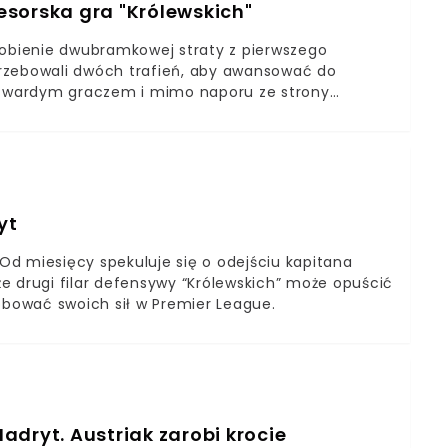
fesorska gra "Królewskich"
robienie dwubramkowej straty z pierwszego
otrzebowali dwóch trafień, aby awansować do
nak twardym graczem i mimo naporu ze strony
eczni Zinedine’a Zidane’a postawili przede
 taktycznych pozwalających bronić im dostępu do
finale Champions League.
yt
d miesięcy spekuluje się o odejściu kapitana
kże drugi filar defensywy “Królewskich” może opuścić
bować swoich sił w Premier League.
adryt. Austriak zarobi krocie