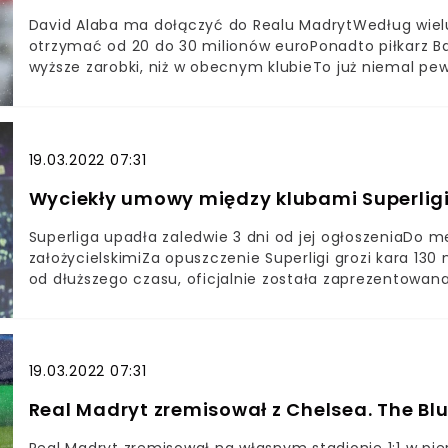
David Alaba ma dołączyć do Realu MadrytWedług wielu
otrzymać od 20 do 30 milionów euroPonadto piłkarz B
wyższe zarobki, niż w obecnym klubieTo już niemal p
piłkarza ostatnich lat. David Alaba nie zdecydował si
od wielu miesięcy spekuluje się o jego transferze do 
przesądzona.Według światowych mediów Austriak więcej
dziennik „Bild” ujawnia nawet szczegóły dotyczące k
19.03.2022 07:31
złożenie podpisu od 20 do 30 milionów, euro oraz wyżs
Wyciekły umowy między klubami Superlig
Superliga upadła zaledwie 3 dni od jej ogłoszeniaDo 
założycielskimiZa opuszczenie Superligi grozi kara 130 
od dłuższego czasu, oficjalnie została zaprezentowana
zrewolucjonizować cały futbol, a co bardziej istotne
uczestnikom.Każdy klub na starcie miał otrzymać mię
miała wynieść ok. 4 miliardy euro. Przeciwko temu pomy
wszystkim kibice.
19.03.2022 07:31
Real Madryt zremisował z Chelsea. The Blu