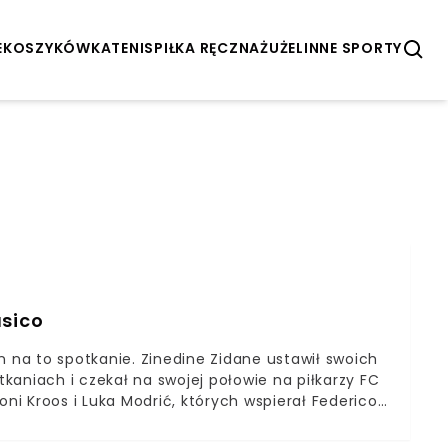
E
KOSZYKÓWKA
TENIS
PIŁKA RĘCZNA
ŻUŻEL
INNE SPORTY
asico
n na to spotkanie. Zinedine Zidane ustawił swoich
aniach i czekał na swojej połowie na piłkarzy FC
oni Kroos i Luka Modrić, których wspierał Federico
onie Realu, gdzie grał Lucas Vazquez. Kilka razy
Alba, ale nie udało im się dokładnie dograć w pole