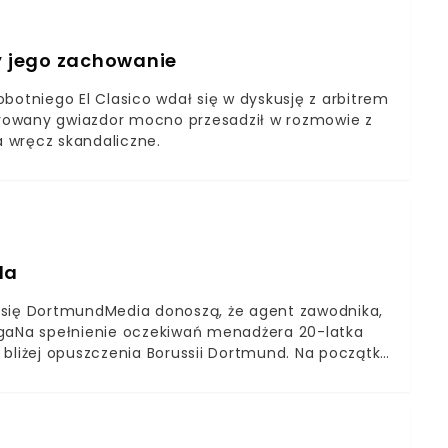
ły jego zachowanie
botniego El Clasico wdał się w dyskusję z arbitrem
rowany gwiazdor mocno przesadził w rozmowie z
 wręcz skandaliczne.
da
ssię DortmundMedia donoszą, że agent zawodnika,
egaNa spełnienie oczekiwań menadżera 20-latka
az bliżej opuszczenia Borussii Dortmund. Na początku
łkarza odbył głośne tournée po Hiszpanii, gdzie
zyli potencjalnymi nowymi pracodawcami
ropie. Media informują, że w najbliższym czasie ma
aalanda z władzami Chelsea Londyn i Manchesteru