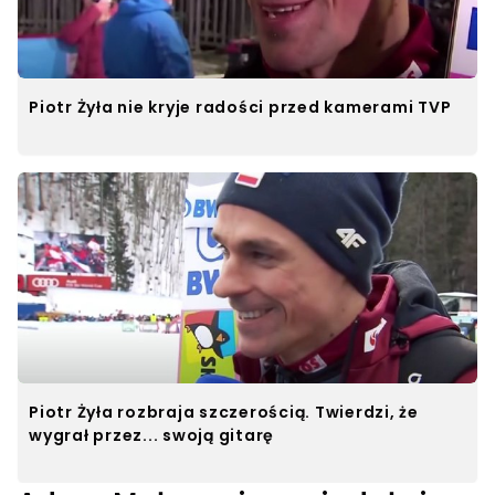
Piotr Żyła nie kryje radości przed kamerami TVP
Piotr Żyła rozbraja szczerością. Twierdzi, że
wygrał przez... swoją gitarę