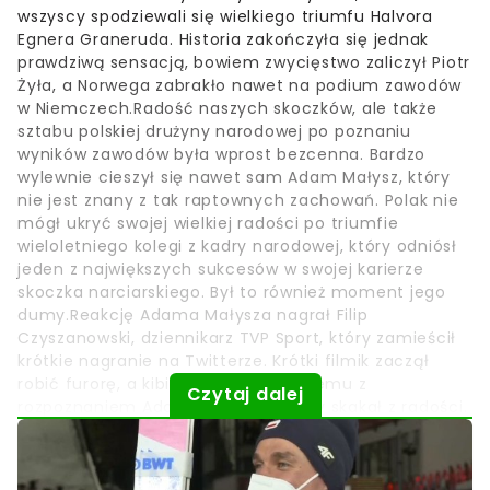
wszyscy spodziewali się wielkiego triumfu Halvora
Egnera Graneruda. Historia zakończyła się jednak
prawdziwą sensacją, bowiem zwycięstwo zaliczył Piotr
Żyła, a Norwega zabrakło nawet na podium zawodów
w Niemczech.Radość naszych skoczków, ale także
sztabu polskiej drużyny narodowej po poznaniu
wyników zawodów była wprost bezcenna. Bardzo
wylewnie cieszył się nawet sam Adam Małysz, który
nie jest znany z tak raptownych zachowań. Polak nie
mógł ukryć swojej wielkiej radości po triumfie
wieloletniego kolegi z kadry narodowej, który odniósł
jeden z największych sukcesów w swojej karierze
skoczka narciarskiego. Był to również moment jego
dumy.Reakcję Adama Małysza nagrał Filip
Czyszanowski, dziennikarz TVP Sport, który zamieścił
krótkie nagranie na Twitterze. Krótki filmik zaczął
robić furorę, a kibice nie mieli problemu z
Czytaj dalej
rozpoznaniem Adama Małysza, który skakał z radości.