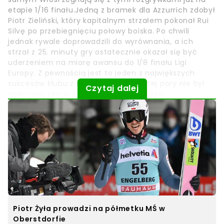
etapie 1/16 finału.Jedną z bramek dla Azzurrich zdobył
Piotr Zieliński, który kapitalnym strzałem pokonał Rui
Silvę po przebiegnięciu połowy boiska. Po chwili
jednak rywale doprowadzili do wyrównania, a ich
strzał z 25. minuty gry ostatecznie okazał się być
uderzeniem na miarę awansu do 1/8 finału Ligi
Europy. Z pewnością jest to jeden z największych
sukcesów klubu z Hiszpanii, który do tej pory nie był
Czytaj dalej
znaczącą siłą w europejskich pucharach.
Piotr Żyła prowadzi na półmetku MŚ w
Oberstdorfie