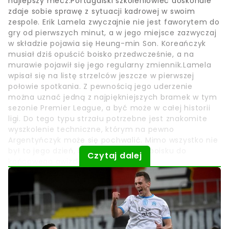
najlepszy mecz.Portugalski szkoleniowiec doskonale
zdaje sobie sprawę z sytuacji kadrowej w swoim
zespole. Erik Lamela zwyczajnie nie jest faworytem do
gry od pierwszych minut, a w jego miejsce zazwyczaj
w składzie pojawia się Heung-min Son. Koreańczyk
musiał dziś opuścić boisko przedwcześnie, a na
murawie pojawił się jego regularny zmiennik.Lamela
wpisał się na listę strzelców jeszcze w pierwszej
połowie spotkania. Z pewnością jego uderzenie
można uznać jedną z najpiękniejszych bramek w tym
sezonie Premier League, a być może w całej historii
ligi. Do tego typu strzału potrzebne jest znakomite
wyszkolenie techniczne, którym na pewno
Argentyńczyk może się pochwalić. Mimo wszystko nie
był to jego dzień, bo nie dotrwał na boisku do
Czytaj dalej
końcowego gwizdka.