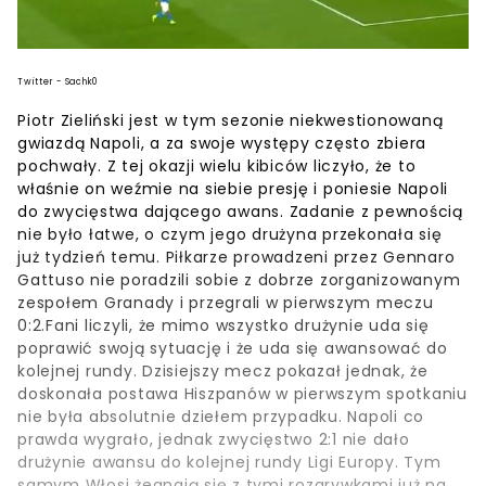
Twitter - Sachk0
Piotr Zieliński jest w tym sezonie niekwestionowaną
gwiazdą Napoli, a za swoje występy często zbiera
pochwały. Z tej okazji wielu kibiców liczyło, że to
właśnie on weźmie na siebie presję i poniesie Napoli
do zwycięstwa dającego awans. Zadanie z pewnością
nie było łatwe, o czym jego drużyna przekonała się
już tydzień temu. Piłkarze prowadzeni przez Gennaro
Gattuso nie poradzili sobie z dobrze zorganizowanym
zespołem Granady i przegrali w pierwszym meczu
0:2.Fani liczyli, że mimo wszystko drużynie uda się
poprawić swoją sytuację i że uda się awansować do
kolejnej rundy. Dzisiejszy mecz pokazał jednak, że
doskonała postawa Hiszpanów w pierwszym spotkaniu
nie była absolutnie dziełem przypadku. Napoli co
prawda wygrało, jednak zwycięstwo 2:1 nie dało
drużynie awansu do kolejnej rundy Ligi Europy. Tym
samym Włosi żegnają się z tymi rozgrywkami już na