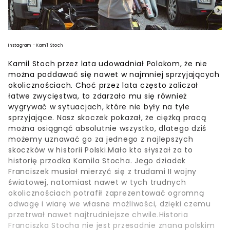
Instagram - Kamil Stoch
Kamil Stoch przez lata udowadniał Polakom, że nie
można poddawać się nawet w najmniej sprzyjających
okolicznościach. Choć przez lata często zaliczał
łatwe zwycięstwa, to zdarzało mu się również
wygrywać w sytuacjach, które nie były na tyle
sprzyjające. Nasz skoczek pokazał, że ciężką pracą
można osiągnąć absolutnie wszystko, dlatego dziś
możemy uznawać go za jednego z najlepszych
skoczków w historii Polski.Mało kto słyszał za to
historię przodka Kamila Stocha. Jego dziadek
Franciszek musiał mierzyć się z trudami II wojny
światowej, natomiast nawet w tych trudnych
okolicznościach potrafił zaprezentować ogromną
odwagę i wiarę we własne możliwości, dzięki czemu
przetrwał nawet najtrudniejsze chwile.Historia
Franciszka Stocha nie jest przesadnie znana polskim