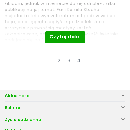
kibicom, jednak w internecie da się odnaleźć kilka
publikacji na jej temat. Fani Kamila Stocha
niejednokrotnie wyrażali natomiast podziw wobec
tego, co osiągnął niegdyś jego dziadek. Jego
przeżycia z pewnością mogłyby zostać
zekranizowane, ponieważ jest to opowieść świetnie
Czytaj dalej
nadająca się na film.
1
2
3
4
Aktualności
Kultura
Życie codzienne