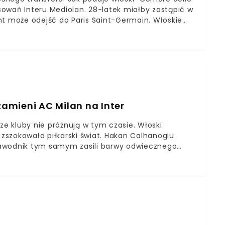
esowań Interu Mediolan. 28-latek miałby zastąpić w
nt może odejść do Paris Saint-Germain. Włoskie
sza BereszyńskiegoReprezentant Polski latem może
ii Genua zainteresował się podobno Inter
em dziennikarzy “Corriere dello Sport” to możliwe.
r Polaka, który mógłby zastąpić w ich składzie
amieni AC Milan na Inter
ze kluby nie próżnują w tym czasie. Włoski
 zszokowała piłkarski świat. Hakan Calhanoglu
i zawodnik tym samym zasili barwy odwiecznego
.Włoskie media podają szokującą informację na
 ma podpisać kontrakt z największym rywalem
k ma zostać następcą Christiana Eriksena, który
skich pasachMistrzostwa Europy wczoraj zakończyły
czyli Hakana Calhanoglu. Zawodnik, który w trakcie
rzyszłości klubowej. Turek ma przenieść się z AC