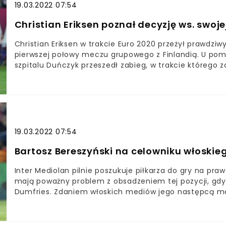
19.03.2022 07:54
Christian Eriksen poznał decyzję ws. swoj
Christian Eriksen w trakcie Euro 2020 przeżył prawdzi
pierwszej połowy meczu grupowego z Finlandią. U pom
szpitalu Duńczyk przeszedł zabieg, w trakcie którego
Teraz gracz Interu Mediolan dowidział się, czy będzie 
dalszej gry Christiana Eriksena w Interze MediolanOkaz
typu przypadków Jeśli Duńczyk zamierza kontynuować 
ApenińskimNajbardziej dramatycznym momentem Euro 
Eriksena w meczu grupowym Danii z Finlandią (więcej t
minuty, kiedy nie było wiadomo, co dalej z pomocnikie
19.03.2022 07:54
szpitalu wszczepiono mu kardiowerter-defibrylator ser
kiedyś zagra, ale dowiedzieliśmy się, że 29-latek na 
Bartosz Bereszyński na celowniku włoskie
Interze Mediolan i Serie A.
Inter Mediolan pilnie poszukuje piłkarza do gry na pra
mają poważny problem z obsadzeniem tej pozycji, gd
Dumfries. Zdaniem włoskich mediów jego następcą moż
Bereszyński.Bartosz Bereszyński w styczniowym oknie 
Sport” podaje, że reprezentantem Polski zainteresował
odpowiedzią "Nerazzurri" na problemy z prawej strony