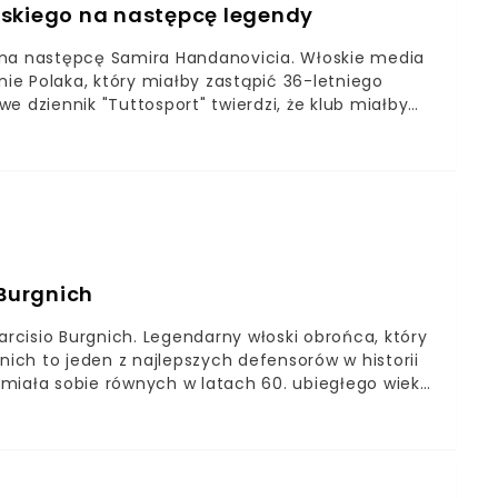
wskiego na następcę legendy
 na następcę Samira Handanovicia. Włoskie media
nie Polaka, który miałby zastąpić 36-letniego
e dziennik "Tuttosport" twierdzi, że klub miałby
a Szczęsnego w Juventusie. Inter Mediolan jest
ub miał wyznaczyć Polaka na następcę Samira
j zawodnicy mieliby dzielić się minutamiInter
 piłkarze trzykrotnie wygrywali rozgrywki Ligi
li 19 razy mistrzami Serie A (również w ostatnim
uperpuchar Włoch.Dlatego zainteresowanie
go bramkarza wielka nobilitacja. Aktualni
 Burgnich
orentiny, który miałby zostać następcą klubowej
arcisio Burgnich. Legendarny włoski obrońca, który
rgnich to jeden z najlepszych defensorów w historii
nie miała sobie równych w latach 60. ubiegłego wieku.
 WłochW wieku 82 lat zmarł legendarny Tarcisio
 Interem m.in. cztery mistrzostwa Włoch i dwa
trzostwo Europy oraz wicemistrzostwo świataNie
iolan. Włoch był członkiem jednej z najlepszych