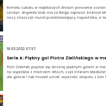
zawodników.
Romelu Lukaku w najbliższych dniach ponownie zosta
Londyn. Angielski klub ma za Belga zapłacić Interowi M
nocy zniszczyli mural przedstawiający napastnika, a ta
latach przerwy wróci do Chelsea LondynZdobywca Ligi M
milionów euroRozgoryczeni fani mistrza Włoch zniszczy
niego listRomelu Lukaku po zaledwie dwóch latach opu
z najlepszych zawodników "Nerazzurrich", których w u
mistrzostwa od 2010 roku.Od kilku miesięcy media we
odczuł skutki pandemii koronawirusa i może być zmusz
19.03.2022 07:57
powodu ze stanowiska trenera odszedł Antonio Conte, k
Serie A: Piękny gol Piotra Zielińskiego w
Piotr Zieliński popisał się wczoraj pięknym golem w mec
na wyjeździe z mistrzem Włoch, czyli Interem Mediola
ale goście i tak musieli uznać wyższość zespołu z San 
Mediolan 2:3 Bramkę otwierającą wynik tego spotkania z
silnym uderzeniem pokonał Samira Handanovicia w 17. m
jednym z liderów SSC Napoli. Po niełatwym początku 
kontuzja, od kilku tygodni udaje mu się błyszczeć na wł
kolejki Serie A, w którym jego zespół zagrał na wyjeźdz