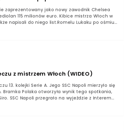
nie zaprezentowany jako nowy zawodnik Chelsea
ediolan 115 milionów euro. Kibice mistrza Włoch w
kże napisali do niego list.Romelu Lukaku po ośmiu
istrzów zapłaci za Belga Interowi Mediolan 115
li mural przedstawiający 28-latka i napisali do
szcza Inter Mediolan. Belg od początku był jednym
biegłym sezonie poprowadził do pierwszego
 Włoszech informowały, że Inter bardzo mocno
ony do sprzedaży kilku swoich gwiazd. Z tego
tóry nie zgadzał się z takimi planami klubu.
 meczu z mistrzem Włoch (WIDEO)
zu 13. kolejki Serie A. Jego SSC Napoli mierzyło się
n. Bramka Polaka otworzyła wynik tego spotkania,
Siro. SSC Napoli przegrało na wyjeździe z Interem
dobył Piotr Zieliński Nasz pomocnik piekielnie
inuciePiotr Zieliński już w poprzednim sezonie był
tego sezonu, który naszemu pomocnikowi utrudniła
oskich boiskach. Nie inaczej był w trakcie hitu 13.
ie z Interem Mediolan.