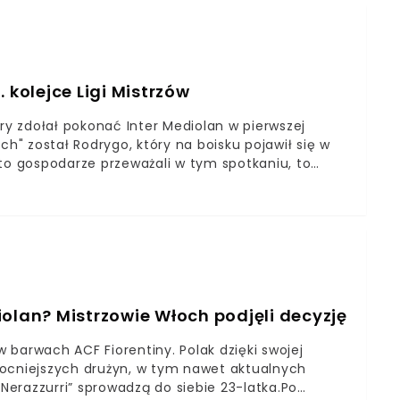
szyńskim z Sampdorii Genua. 29-latek może być
sywy.
 kolejce Ligi Mistrzów
y zdołał pokonać Inter Mediolan w pierwszej
ch" został Rodrygo, który na boisku pojawił się w
 to gospodarze przeważali w tym spotkaniu, to
ał na wyjeździe Inter Mediolan 1:0Gola na wagę
ry zdobył RodrygoPrzebieg tego spotkania nie
iolan? Mistrzowie Włoch podjęli decyzję
barwach ACF Fiorentiny. Polak dzięki swojej
mocniejszych drużyn, w tym nawet aktualnych
“Nerazzurri” sprowadzą do siebie 23-latka.Po