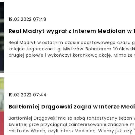
pozyskać reprezentanta Polski. Mowa o Bartoszu Bere
odpowiedzią na problemy Interu z prawą stroną defen
19.03.2022 07:48
Real Madryt wygrał z Interem Mediolan w 1.
Real Madryt w ostatnim czasie podstawowego czasu gr
kolejce tegoroczne Ligi Mistrzów. Bohaterem "Królewski
drugiej połowie i wykończył koronkową akcję. Mimo że
goście sięgnęli po komplet punktów. Real Madryt pokon
zwycięstwa w ostatniej minucie podstawowego czasu g
wskazywał, że to "Los Blancos" zgarną trzy punkty
19.03.2022 07:44
Bartłomiej Drągowski zagra w Interze Med
Bartłomiej Drągowski ma za sobą fantastyczny sezon w 
świetnej grze przyciągnął zainteresowanie znacznie 
mistrzów Włoch, czyli Interu Mediolan. Wiemy już, czy 