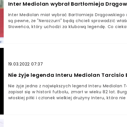
Inter Mediolan wybrał Bartłomieja Drągo
Inter Mediolan miał wybrać Bartłomieja Drągowskiego
są pewne, że "Nerazzurri" będą chcieli sprowadzić właś
Słoweńca, który uchodzi za klubową legendę. Co ciekaw
zastosować zabieg, podobny jak w przypadku Wojciech
zdecydowany na transfer Bartłomieja DrągowskiegoKl
HandanoviciaPonoć po przyjściu naszego bramkarza oba
Mediolan to jeden z największych klubów w Europie. Jego
Mistrzów i Ligi Europy, a na krajowym podwórku zostawa
sezonie) oraz siedem razy wznosili w górę Puchar i S
19.03.2022 07:37
"Nerazzurrich" Bartłomiejem Drągowskim, to dla polskie
Nie żyje legenda Interu Mediolan Tarcisio
mistrzowie Włoch chcą sprowadzić do siebie gracza Fi
legendy, czyli Samira Handanovicia.
Nie żyje jedna z największych legend Interu Mediolan T
zapisał się w historii futbolu, zmarł w wieku 82 lat. Bu
włoskiej piłki i członek wielkiej drużyny Interu, która 
Niezwykle smutne informacje dotarły do nas w środę z
Burgnich, były gracz Interu MediolanBurgnich zdobył z
Pucharu EuropyWłoski obrońca miał też na koncie mis
żyje Tarcisio Burgnich, legendarny obrońca Interu Med