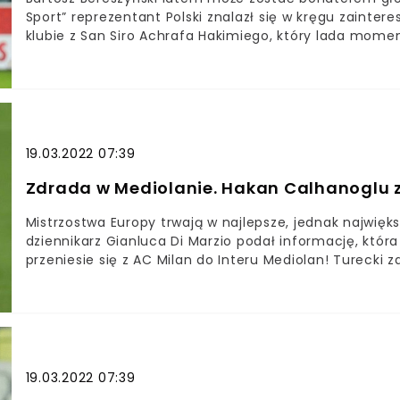
Sport” reprezentant Polski znalazł się w kręgu zainter
klubie z San Siro Achrafa Hakimiego, który lada mome
media podają zaskakującą informację na temat Barto
zostać bohaterem głośnego transferuObrońcą Sampdor
MediolanBartosz Bereszyński w Interze Mediolan? Zdani
Działacze aktualnych mistrzów Włoch rozważają transfe
Achrafa Hakimiego.
19.03.2022 07:39
Zdrada w Mediolanie. Hakan Calhanoglu z
Mistrzostwa Europy trwają w najlepsze, jednak najwięks
dziennikarz Gianluca Di Marzio podał informację, która
przeniesie się z AC Milan do Interu Mediolan! Tureck
rywala drużyny, w której spędził ostatnie cztery lata
temat transferu Hakana CalhanogluGwiazdor AC Milan
“Rossonerich”, czyli Interem MediolanTurecki pomocni
prawdopodobnie nie wróci już do gry w czarno-niebie
się dla reprezentacji Turcji i jej największej gwiazdy, 
turnieju mocno rozczarował, już skupia się na swojej p
19.03.2022 07:39
Milan do Interu Mediolan.