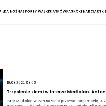
PIŁKA NOŻNA
SPORTY WALKI
SIATKÓWKA
SKOKI NARCIARSKI
19.03.2022 08:00
Trzęsienie ziemi w Interze Mediolan. Anto
Inter Mediolan w tym sezonie przerwał hegemonię Juven
mistrzostwo Włoch. Sukces może okazać się tylko jed