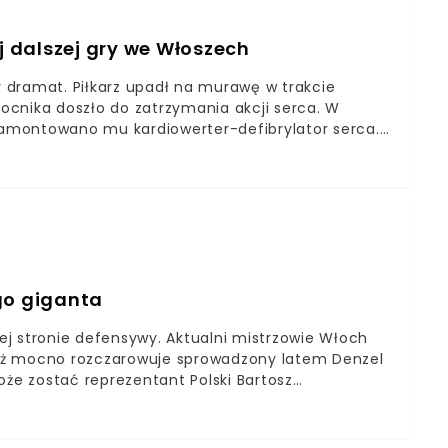
ej dalszej gry we Włoszech
wy dramat. Piłkarz upadł na murawę w trakcie
ocnika doszło do zatrzymania akcji serca. W
 zamontowano mu kardiowerter-defibrylator serca.
mógł grać w Serie A. Włoscy lekarze podjęli co do
uje się, że włoskie prawo jest bezwzględne dla tego
karierę, to będzie musiał to robić poza Półwyspem
2020 była utrata przytomności Christiana
utaj). Wszystkim niewiarygodnie dłużyły się
m. Na szczęście piłkarz wyszedł z tego cało, a w
ca. Do dziś nie wiadomo było, czy Eriksen jeszcze
pewno nie będzie mógł kontynuować kariery w
go giganta
wej stronie defensywy. Aktualni mistrzowie Włoch
yż mocno rozczarowuje sprowadzony latem Denzel
e zostać reprezentant Polski Bartosz
transferowym może zmienić klub“La Gazzetta dello
 się Inter MediolanBereszyński miałby być
 defensywyInter Mediolan już niedługo może