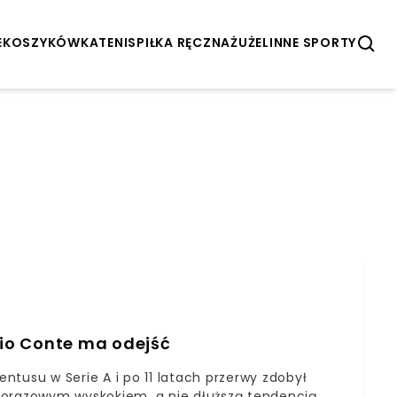
E
KOSZYKÓWKA
TENIS
PIŁKA RĘCZNA
ŻUŻEL
INNE SPORTY
nio Conte ma odejść
tusu w Serie A i po 11 latach przerwy zdobył
norazowym wyskokiem, a nie dłuższą tendencją.