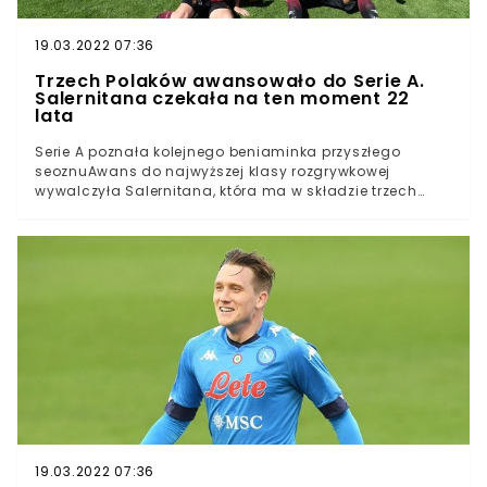
19.03.2022 07:36
Trzech Polaków awansowało do Serie A.
Salernitana czekała na ten moment 22
lata
Serie A poznała kolejnego beniaminka przyszłego
seoznuAwans do najwyższej klasy rozgrywkowej
wywalczyła Salernitana, która ma w składzie trzech
PolakówW następnym sezonie szansę pokazania się w
Serie A będą mieli Paweł Jaroszyński, Tomasz Kupisz i
Patryk DziczekSerie A już od kilku lat jest "ziemią
obiecaną" dla polskich piłkarzy. Od przyszłego sezon
grono Biało-Czerwonych na boiskach najwyższej klasy
rozgrywkowej we Włoszech powiększy się o kolejnych
trzech graczy.Przed poniedziałkowymi meczami
ostatniej kolejki Serie B sytuacja była klarowna.
Rozgrywki wygrało Empoli z Szymonem Żurkowskim w
składzie, które zapewniło sobie awans już tydzień temu,
a drugie miejsce premiowane bezpośrednią promocją
do wyższej ligi zajmowała Salernitana, która, aby
utrzymać tę pozycję, musiała wygrać z Pascarą.
19.03.2022 07:36