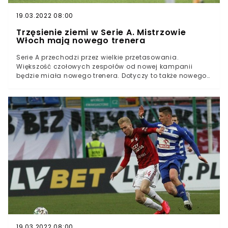
Klub przechodzi przez poważne problemy finansowe i
władze zapowiedziały już, że do końca roku będą
19.03.2022 08:00
chciały mocno podreperować budżet.
Trzęsienie ziemi w Serie A. Mistrzowie
Włoch mają nowego trenera
Serie A przechodzi przez wielkie przetasowania.
Większość czołowych zespołów od nowej kampanii
będzie miała nowego trenera. Dotyczy to także nowego
mistrza kraju Interu Mediolan. W ubiegłym tygodniu z
zespołem pożegnał się Antonio Conte, a teraz klub
przedstawił nowego szkoleniowca drużyny, którym
został Simone Inzaghi.Serie A: większość czołowych
klubów zmienia trenera przed sezonemNowym
szkoleniowcem świeżo upieczonego mistrza kraju Interu
Mediolan został Simone InzaghiWłoch zastąpił na
stanowisku Antonio Conte, który zrezygnował ze
względu na planowane działania klubu na rynku
transferowymSerie A przechodzi przez małe trzęsienie
ziemi. Kolejne zespoły z czołówki po sezonie wymieniają
swoich trenerów. Rewolucja nie ominęła także nowego
mistrza kraju Interu Mediolan, który w tym roku zdobył
Scudetto po 11 latach przerwy.W ubiegłym tygodniu z
zespołem pożegnał się Antonio Conte. Włoskiemu
szkoleniowcowi nie spodobały się plany władz klubu,
19.03.2022 08:00