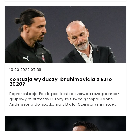
cennego zwycięstwa 2:0 nad Lazio RzymPonownie
ożywają plotki, że Drągowski latem może zostać
bohaterem głośnego transferuBartłomiej Drągowski
rozegrał kolejny świetny mecz w barwach Fiorentiny.
Polak przyczynił się do zwycięstwa 2:0 nad Lazio Rzym.
Włoscy dziennikarze w pomeczowych ocenach wręcz
rozpływają się nad reprezentantem Polski.
19.03.2022 07:36
Kontuzja wykluczy Ibrahimovicia z Euro
2020?
Reprezentacja Polski pod koniec czerwca rozegra mecz
grupowy mistrzostw Europy ze SzwecjąZespół Janne
Anderssona do spotkania z Biało-Czerwonymi może
przystąpić bez Zlatana Ibrahimovicia39-letni napastnik
z powodu kontuzji kolana opuścił boisko w meczu
Milanu z Juventusem TurynReprezentacja Polski już za
niewiele ponad miesiąc rozpocznie swój udział na Euro
2020. Biało-Czerwonych czekają starcia w grupie ze