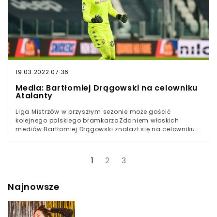
Czerwonych”.
19.03.2022 07:36
Media: Bartłomiej Drągowski na celowniku
Atalanty
Liga Mistrzów w przyszłym sezonie może gościć
kolejnego polskiego bramkarzaZdaniem włoskich
mediów Bartłomiej Drągowski znalazł się na celowniku
Atalanty BergamoPolski bramkarz wzbudza coraz
większe zainteresowanie na rynku transferowymLiga
Mistrzów już od lat gości na swoich boiskach polskich
1
2
3
bramkarzy, którzy grają w najlepszych klubach Europy.
Tylko w XXI wieku można wymienić Jerzego Dudka,
Tomasza Kuszczaka, Artura Boruca, Łukasza
Najnowsze
Fabiańskiego, czy Wojciecha Szczęsnego.Latem do tej
grupy może dołączyć kolejny polski golkiper. Włoska "La
Gazzetta dello Sport" informuje, że latem może dojść do
dużych przetasowań na rynku transferowym, a w