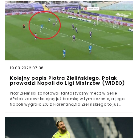
barwach Manchesteru United, Realu Madryt i
JuventusuCristiano Ronaldo ma powód do dumy.
Portugalczyk, który od blisko 20 lat zachwyca fanów
futbolu, właśnie ustanowił historyczny rekord. Ronaldo
został pierwszym piłkarzem, który zdobył przynajmniej
100 goli dla trzech różnych klubów i reprezentacji
narodowej.
19.03.2022 07:36
Kolejny popis Piotra Zielińskiego. Polak
prowadzi Napoli do Ligi Mistrzów (WIDEO)
Piotr Zieliński zanotował fantastyczny mecz w Serie
APolak zdobył kolejną już bramkę w tym sezonie, a jego
Napoli wygrało 2:0 z FiorentinąDla Zielińskiego to już
trzecie trafienie w trzecim meczu z rzęduDrużyna Polaka
przybliżyła się do awansu do kolejnej edycji Ligi
MistrzówPiotr Zieliński znowu zachwycił we Włoszech.
Pomocnik reprezentacji Polski zdobył gola w wygranym
przez jego Napoli 2:0 meczu z Fiorentiną. To już trzeci gol
w trzecim meczu z rzędu pomocnika “Biało-