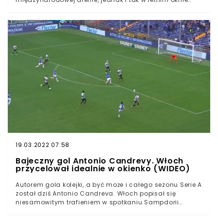
transferowym może stać się bohaterem głośnego
transferu. Portal WP SportoweFakty donosi, że o 26-latka
rywalizują kluby z Włoch i Francji, a także regularny
uczestnik Ligi Mistrzów.Arkadiusz Reca tego lata może
zostać bohaterem głośnego transferuPolski obrońca
znalazł się na celowniku włoskich i francuskich klubów,
a także przede wszystkim regularnego uczestnika Ligi
MistrzówPolaka w swoim składzie widzi podobno
Olympiakos Pireus, najbardziej utytułowany grecki
klubArkadiusz Reca może tego lata zostać bohaterem
głośnego transferu. Lista klubów zainteresowanych
obrońcą stale się wydłuża. Już wkrótce defensor może
zagrać nawet w Lidze Mistrzów.
19.03.2022 07:58
Bajeczny gol Antonio Candrevy. Włoch
przycelował idealnie w okienko (WIDEO)
Autorem gola kolejki, a być może i całego sezonu Serie A
został dziś Antonio Candreva. Włoch popisał się
niesamowitym trafieniem w spotkaniu Sampdorii
Genua z Udinese. Klubowy kolega Bartosza