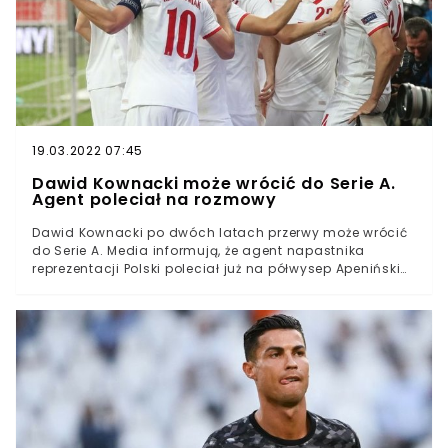
19.03.2022 07:45
Dawid Kownacki może wrócić do Serie A.
Agent poleciał na rozmowy
Dawid Kownacki po dwóch latach przerwy może wrócić
do Serie A. Media informują, że agent napastnika
reprezentacji Polski poleciał już na półwysep Apeniński
negocjować kontrakt z Empoli. Beniaminek Serie A szuka
nowego napastnika i jest skłonny wydać ok. 7 milionów
euro za Polaka.Dawid Kownacki blisko przenosin do
EmpoliBeniaminek Serie A pilnie poszukuje nowego
napastnika, którym ma zostać reprezentant PolskiEmpoli
jest skłonne zapłacić za 24-latka ok. 7 milionów
euroDawid Kownacki od ponad dwóch lat jest
zawodnikiem Fortuny Düsseldorf. Polak trafił do
niemieckiego klubu zimą 2019 roku na zasadzie