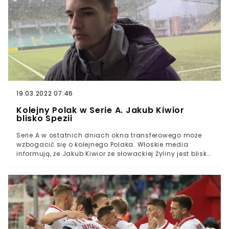
stadionie mistrza Włoch Inter Mediolan.Co ważne
Bereszyński wystąpił od pierwszej minuty, co nie było
takie pewne przed meczem. 29-latek wrócił do Włoch ze
zgrupowania reprezentacji Polski z kontuzją. Obrońca
jeszcze w pierwszej połowie meczu z Albanią (4:1) zszedł
z boiska, a kontuzja nie pozwoliła mu zagrać w
spotkaniach z San Marino (7:1) i Anglią (1:1).
19.03.2022 07:46
Kolejny Polak w Serie A. Jakub Kiwior
blisko Spezii
Serie A w ostatnich dniach okna transferowego może
wzbogacić się o kolejnego Polaka. Włoskie media
informują, że Jakub Kiwior ze słowackiej Żyliny jest blisko
przenosin do Spezii. Transfer ma być dopięty w
najbliższych godzinach i 21-latek ma być jednym z
najdroższych piłkarzy w historii klubu.Serie A w
ostatnich latach jest niezwykle popularnym kierunkiem
dla polskich piłkarzy. Nowy sezon na włoskich boiskach
rozpoczęło aż 16 Polaków. W ostatnich dniach okna
transferowego do tego grona ma dołączyć kolejny.