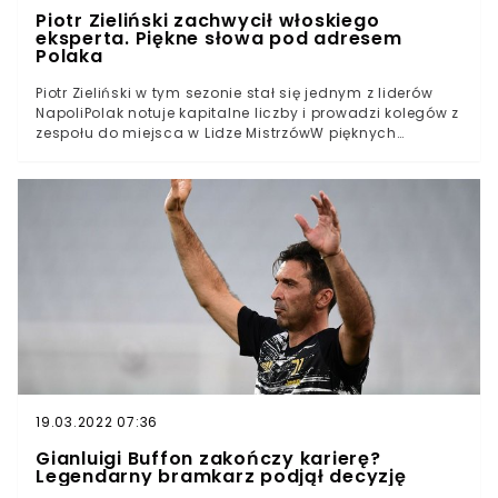
Piotr Zieliński zachwycił włoskiego
eksperta. Piękne słowa pod adresem
Polaka
Piotr Zieliński w tym sezonie stał się jednym z liderów
NapoliPolak notuje kapitalne liczby i prowadzi kolegów z
zespołu do miejsca w Lidze MistrzówW pięknych
słowach grę Zielińskiego skomentował były napastnik
Napoli Benito CarbonePiotr Zieliński rozgrywa jeden z
najlepszych, o ile nie najlepszy sezon w karierze. Polak
po słabszym początku, w którym zmagał się z
koronawirusem, w ostatnich miesiącach stał się jedną z
najważniejszych postaci Napoli.Polski pomocnik
rozegrał w tym sezonie 44 spotkania, w których strzelił 9
goli i zanotował 11 asyst. W sobotę w meczu ze Sepzią
27-latek po raz siódmy w tym sezonie wpisał się na listę
strzelców w Serie A, czym ustanowił swój osobisty
rekord.
19.03.2022 07:36
Gianluigi Buffon zakończy karierę?
Legendarny bramkarz podjął decyzję