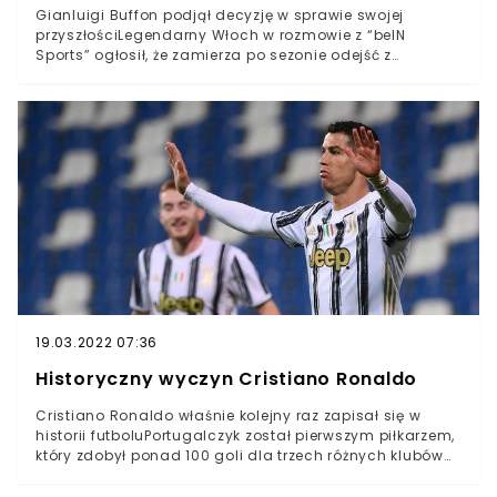
Gianluigi Buffon podjął decyzję w sprawie swojej
przyszłościLegendarny Włoch w rozmowie z “beIN
Sports” ogłosił, że zamierza po sezonie odejść z
JuventusuNie wiadomo jednak na razie, czy oznacza to
także zakończenie kariery mistrza świata z 2006
rokuGianluigi Buffon podjął ważną decyzję na temat
swojej przyszłości. Legendarny bramkarz ogłosił, że po
sezonie odejdzie z Juventusu Turyn. Tym samym
zakończy się jedna z najpiękniejszych futbolowych
historii XXI wieku.
19.03.2022 07:36
Historyczny wyczyn Cristiano Ronaldo
Cristiano Ronaldo właśnie kolejny raz zapisał się w
historii futboluPortugalczyk został pierwszym piłkarzem,
który zdobył ponad 100 goli dla trzech różnych klubów
oraz reprezentacji narodowej“CR7” ustanowił
niesamowity rekord, strzelając jak na zawołanie w