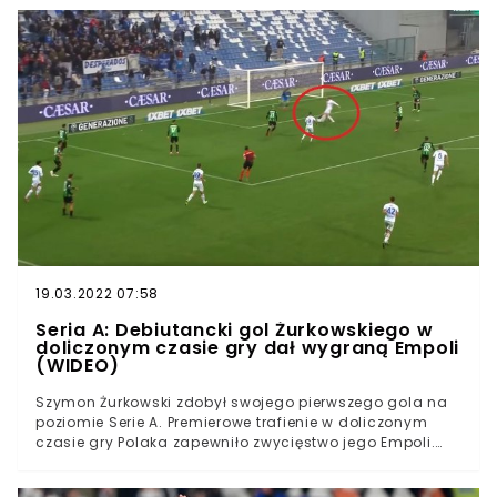
Bereszyńskiego trafił idealnie w okienko, a parabola lotu
piłki po jego uderzeniu była wręcz spektakularna.
Antonia Candreva strzelił przepiękną bramkę w 69.
minucie spotkania z Udinese Komentatorzy w emocjach
powiedzieli, że gracz Sampdorii "postradał zmysły"
Spotkanie zakończyło się remisem 3:3, ale o wyniku
mówi się znacznie mniej, niż o trafieniu
WłochaSampdoria Genua podejmowała dziś na swoim
stadionie Udinese Calcio w ramach meczu siódmej
kolejki Serie A. Od początku w ekipie gospodarzy
wystąpił Bartosz Bereszyński, który rozegrał pełne 90.
minut i obejrzał żółtą kartkę. Polak po przyjeździe na
zgrupowanie kadry będzie mógł pochwalić się kolegom,
że z poziomu boiska miał szansę obejrzeć bajecznego
gola Antnonio Candrevy. Włoch uderzył tak, jakby grał
19.03.2022 07:58
na konsoli, a nie walczył o ligowe punkty.
Seria A: Debiutancki gol Żurkowskiego w
doliczonym czasie gry dał wygraną Empoli
(WIDEO)
Szymon Żurkowski zdobył swojego pierwszego gola na
poziomie Serie A. Premierowe trafienie w doliczonym
czasie gry Polaka zapewniło zwycięstwo jego Empoli.
Pomocnik przez chwilę nie mógł być pewien uznania
bramki, bowiem nie było wiadome, czy po jego mocnym