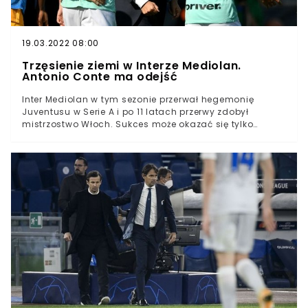
19.03.2022 08:00
Trzęsienie ziemi w Interze Mediolan.
Antonio Conte ma odejść
Inter Mediolan w tym sezonie przerwał hegemonię
Juventusu w Serie A i po 11 latach przerwy zdobył
mistrzostwo Włoch. Sukces może okazać się tylko
jednorazowym wyskokiem, a nie dłuższą tendencją.
Włoskie media informują, że kłopoty finansowe klubu
powodują, że drużynę może opuścić kilku ważnych
piłkarzy, a także trener Antonio Conte.Inter Mediolan w
najbliższych dniach może przejść prawdziwe trzęsienie
ziemiWłoskie media informują, że problemy finansowe
klubu zmuszają władze do cięć w budżecieZespół ma
opuścić kilku kluczowych zawodników oraz
szkoleniowiec Antonio ConteInter Mediolan w tym
sezonie w końcu nawiązał do swoich najlepszych lat.
Zespół kierowany przez Antonio Conte zdetronizował w
Serie A Juventus Turyn i sięgnął po swoje pierwsze
Scudetto po 11 latach przerwy.Włoskie media informują,
że mimo sukcesu Inter czeka prawdziwe trzęsienie ziemi.