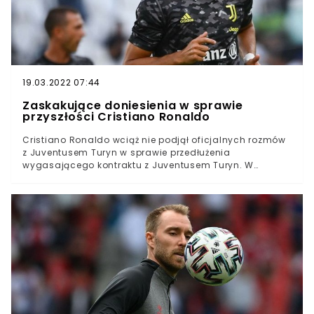
wypożyczenia z włoskiej Sampdorii Genua. Ostatecznie
zimą 2020 roku trafił do klubu za 6,75 miliona euro i stał
się najdrożej sprowadzonym zawodnikiem w historii
niemieckiego zespołu.Za naszą zachodnią granicą
wychowanek Lecha Poznań nie radził sobie najlepiej. W
pierwszym sezonie Fortuna spadła z Bundesligi, a w
kolejnym z powodu problemów ze zdrowiem opuścił
19.03.2022 07:44
początek sezonu.
Zaskakujące doniesienia w sprawie
przyszłości Cristiano Ronaldo
Cristiano Ronaldo wciąż nie podjął oficjalnych rozmów
z Juventusem Turyn w sprawie przedłużenia
wygasającego kontraktu z Juventusem Turyn. W
mediach pojawiły się doniesienia, o możliwym powrocie
Portugalczyka do Realu Madryt. Fabrizo Romano
przekazał najnowsze wiadomości w sprawie przyszłości
napastnika turyńczyków.Cristiano Ronaldo wciąż nie
podjął decyzji w sprawie swojej przyszłościW ostatnich
dniach pojawiły się doniesienia o możliwym powrocie
zawodnika do Realu MadrytDziennikarz Fabrizio
Romano skomentował sytuację 36-latkaCristiano
Ronaldo w najbliższych dniach rozpocznie swój ostatni
sezon kontraktu z Juventusem Turyn. Obecna umowa
Portugalczyka z włoskim klubem wygasa z końcem