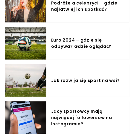
Podróże a celebryci – gdzie
centrum wszystkiego ma się znaleźć Bartłomiej
najłatwiej ich spotkać?
Drągowski, który znalazł się na celowniku Atalanty
Bergamo.
Euro 2024 – gdzie się
odbywa? Gdzie oglądać?
Jak rozwija się sport na wsi?
Jacy sportowcy mają
najwięcej followersów na
Instagramie?