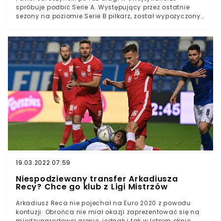
spróbuje podbić Serie A. Występujący przez ostatnie
sezony na poziomie Serie B piłkarz, został wypożyczony
z Genoii do Salarentiny, której barw bronił już
dwukrotnie. Obrońca przeszedł testy medyczne, a jego
kontrakt ma ciekawą klauzulę.Paweł Jaroszyński wraca
do Serie A Piłkarz po raz trzeci w swojej karierze został
wypożyczony z Genoii do Salarentiny Nowy klub Polaka
następnego lata będzie musiał go wykupićPaweł
Jaroszyński już od 2017 roku występuje na włoskich
boiskach. Obrońca jednak często zmienia kluby, a w
ciągu ostatnich dwóch lat aż dwukrotnie przywdziewał
nowe barwy, w jednym zespole udało mu się zagościć
nawet dwukrotnie. Teraz Polak zrobi to po raz trzeci.
Jaroszyński znów został wypożyczony do Salarentiny,
ale drużynie właśnie z naszym obrońcą w składzie
udało się w poprzedniej kampanii awansować do Serie
A. To oznacza, że 26-latek po raz drugi będzie
występował na jej poziomie.
19.03.2022 07:59
Niespodziewany transfer Arkadiusza
Recy? Chce go klub z Ligi Mistrzów
Arkadiusz Reca nie pojechał na Euro 2020 z powodu
kontuzji. Obrońca nie miał okazji zaprezentować się na
międzynarodowej arenie, jednak i tak w letnim oknie