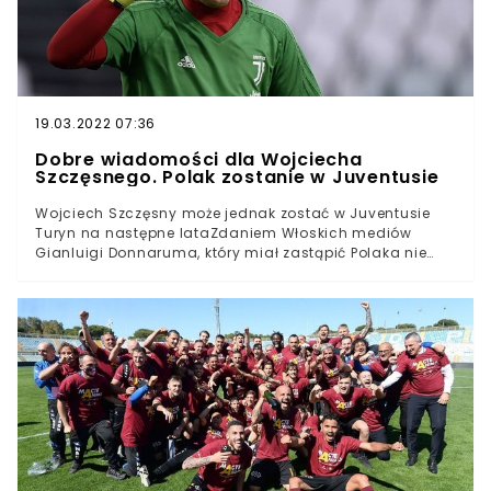
19.03.2022 07:36
Dobre wiadomości dla Wojciecha
Szczęsnego. Polak zostanie w Juventusie
Wojciech Szczęsny może jednak zostać w Juventusie
Turyn na następne lataZdaniem Włoskich mediów
Gianluigi Donnaruma, który miał zastąpić Polaka nie
odejdzie z AC MilanuNa decyzję Włocha miała wpłynąć
niedzielna wygrana Milanu nad Juventusem i coraz
bliższa perspektywa gry w Lidze MistrzówWojciech
Szczęsny w niedzielę grał przeciwko Milanowi nie tylko o
ligowe punkty, ale także o swoją przyszłość. Od kilku
tygodni włoskie media informują, że po sezonie Polak
zostanie zastąpiony przez golkipera "Rossonerich"
Gianluigiego Donnarummę.I ten pojedynek bramkarzy
wygrał 22-letni Włoch. Polak zaliczył słodko gorzki
występ. Popełnił błąd przy golu Brahima Diaza, ale za to
obronił rzut karny Franck Kessiego. Mimo to "Stara
Dama" przegrała 3:0.