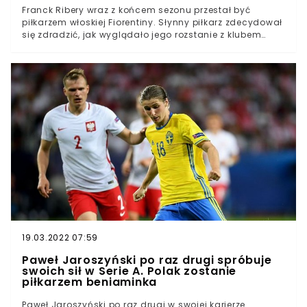
Franck Ribery wraz z końcem sezonu przestał być
piłkarzem włoskiej Fiorentiny. Słynny piłkarz zdecydował
się zdradzić, jak wyglądało jego rozstanie z klubem
Serie A. W rozmowie z telewizją Toscana TV zdradził, że
został potraktowany przez działaczy bez należytego
szacunku. Kibice mogą być zaskoczeniu wyznaniem
Francuza.Franck Ribery wraz z końcem minionego
sezonu przestał być piłkarzem ACF Fiorentiny38-latek w
rozmowie z Toscana TV zdradził, że działącze tego
klubu potraktowali go bez szacunkuRibery liczył na
przedłużenie kontraktu, jednak w klubie zupełnie go
zignorowanoFranck Ribery w rozmowie z dziennikarzami
przekazał informację, która zaskoczyła kibiców. Słynny
Francuz opowiedział o kulisach rozstania z Fiorentiną
wraz z końcem minionego sezonu. Zdaniem piłkarza,
został on potraktowany fatalnie przez włoskich
działaczy.
19.03.2022 07:59
Paweł Jaroszyński po raz drugi spróbuje
swoich sił w Serie A. Polak zostanie
piłkarzem beniaminka
Paweł Jaroszyński po raz drugi w swojej karierze