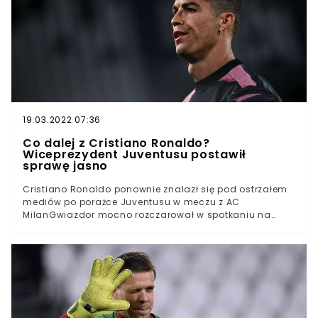
Słowacją i Szwecją w Sankt Petersburgu oraz Hiszpanią
w Sewilli.Na kilka tygodni przed starciem z kadrą Paulo
Sousy niespodziewany problem ma reprezentacja
Szwecji. Z powodu kontuzji kolana meczu AC Milanu z
Juventusem Turyn nie dokończył największy gwiazdor
"Trzech Koron" Zlatan Ibrahimović.
19.03.2022 07:36
Co dalej z Cristiano Ronaldo?
Wiceprezydent Juventusu postawił
sprawę jasno
Cristiano Ronaldo ponownie znalazł się pod ostrzałem
mediów po porażce Juventusu w meczu z AC
MilanGwiazdor mocno rozczarował w spotkaniu na
szczycie Serie ANa nowo odżyły plotki o transferze
Portugalczyka już po tym sezonieDo spekulacji odniósł
się wiceprezydent “Juve” Pavel NedvedCristiano
Ronaldo od tygodni jest bohaterem transferowych
spekulacji. Media prześcigają się w doniesieniach o
ewentualnym odejściu gwiazdora. Wiceprezydent
Juventusu, Pavel Nedved, zabrał głos na temat
przyszłości “CR7”.