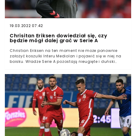
czerwca przyszłego roku i strony jeszcze nie usiadły do
rozmów w sprawie jej przedłużenia.
19.03.2022 07:42
Chrisitan Eriksen dowiedział się, czy
będzie mógł dalej grać w Serie A
Christian Eriksen na ten moment nie może ponownie
założyć koszulki Interu Mediolan i pojawić się w niej na
boisku. Władze Serie A pozostają nieugięte i duński
pomocnik, który podczas Euro 2020 przeżył prawdziwy
dramat, będzie raczej musiał szukać sobie klubu poza
Włochami. Piłkarz może jednak w przyszłości wystąpić
na Półwyspie Apenińskim, ale pod jednym warunkiem.
Christan Eriksen nie może na razie wrócić na boiska
Seria AWładze ligi nie dopuszczą pomocnika do gry,
póki ma wszczepiony defibrylator sercaJeśli jednak
Duńczyk usunąłby urządzenie, wówczas mógłby
ponownie bronić barw Interu W trakcie Euro 2020
Christian Eriksen przeżył ogromny dramat (więcej tutaj),
a jego rodzina i cały piłkarski świat przeszli przez piekło.
Kiedy pomocnik podczas meczu grupowego przeciwko
Finlandii padł na murawę, a ratownicy przez długie