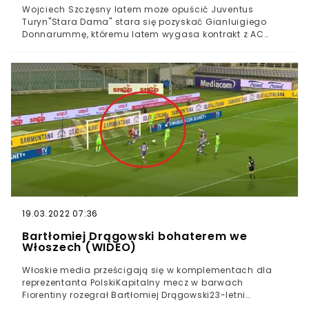
Wojciech Szczęsny latem może opuścić Juventus
spadkowicze Crotone i Parma.
Turyn"Stara Dama" stara się pozyskać Gianluigiego
Donnarummę, któremu latem wygasa kontrakt z AC
MilanemPolak miałby trafić do Evertonu. Do tych
doniesień odniósł się trener ekipy z Liverpoolu, Carlo
AncelottiWojciech Szczęsny już za kilka tygodni może
zakończyć swoją przygodę z Juventusem Turyn. Włoskie
media coraz częściej informują, że "Stara Dama" jest
bardzo blisko podpisania kontraktu z Gianluigim
Donnarummą.Włoski bramkarz jest obecnie
zawodnikiem AC Milanu, ale jego kontrakt z klubem
obowiązuje tylko do końca czerwca i wciąż nie został
przedłużony. Kością niezgody mają być zbyt
wygórowane oczekiwania finansowe 22-latka.
19.03.2022 07:36
Bartłomiej Drągowski bohaterem we
Włoszech (WIDEO)
Włoskie media prześcigają się w komplementach dla
reprezentanta PolskiKapitalny mecz w barwach
Fiorentiny rozegrał Bartłomiej Drągowski23-letni
bramkarz przyczynił się w ogromnym stopniu do