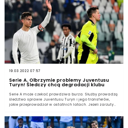
uderzeniu piłka przekroczyła linię bramkową. Dopiero
weryfikacja goal-line rozwiała wątpliwości. Szymon
Żurkowski wreszcie strzelił bramkę w Serie AJego
trafienie przesądziło o wyjazdowej wygranej 2:1 Empoli
nad Sassuolo Polak pojawił się na murawie dopiero w
80. minucieSzymon Żurkowski od sezonu 2019/20
występuje we Włoszech. AFC Fiorentina wykupiła go z
Górnika Zabrze zimą 2019 roku, ale do końca rozgrywek
pomocnik występował na boiskach PKO BP Ekstraklasy.
Polak nie mógł przebić się w barwach "Violi" więc udał
się na trwające już ponad półtora roku wypożyczenie do
Empoli, które w tym roku awansowała do Serie A. Dziś
Żurkowski strzelił wreszcie swoją pierwszą bramkę we
włoskiej ekstraklasie.
19.03.2022 07:57
Serie A. Olbrzymie problemy Juventusu
Turyn! Śledczy chcą degradacji klubu
Serie A może czekać prawdziwa burza. Służby prowadzą
śledztwo sprawie Juventusu Turyn i jego transferów,
jakie przeprowadzał w ostatnich latach. Jeżeli zarzuty
się potwierdzą, śledczy będą starali się o dotkliwą karę
dla klubu. "Stara Dama" może stracić wywalczone
niedawno tytuły mistrzowskie, a grozić jej może nawet
degradacja do Serie B.Serie A czeka największa afera