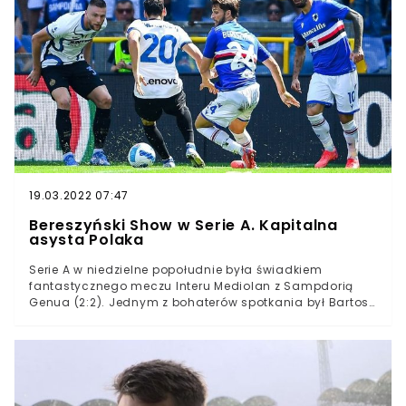
od lat. Kilka dni temu "La Gazetta dello Sport"
informowała, że do władz ligi dotarły informacje o
nieprawidłowościach, jakich kluby miały dopuszczać
się przy sprowadzaniu nowych zawodników. Głównie
miały one polegać na znacznym zawyżaniu wartości
piłkarzy.
19.03.2022 07:47
Bereszyński Show w Serie A. Kapitalna
asysta Polaka
Serie A w niedzielne popołudnie była świadkiem
fantastycznego meczu Interu Mediolan z Sampdorią
Genua (2:2). Jednym z bohaterów spotkania był Bartosz
Bereszyński, który zaliczył kapitalną asystę, a do tego
kilka razy ośmieszył rywali. Włoskie media są
zachwycone postawą polskiego zawodnika.Serie A po
raz kolejny przekonała się o klasie Bartosza
Bereszyńskiego. Sampdoria z Polakiem w składzie w
niedzielę po południu podejmowała na własnym