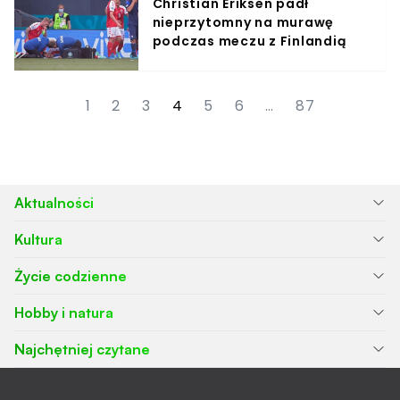
Christian Eriksen padł
nieprzytomny na murawę
podczas meczu z Finlandią
1
2
3
4
5
6
…
87
Aktualności
Kultura
Życie codzienne
Hobby i natura
Najchętniej czytane