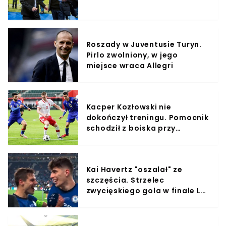
Roszady w Juventusie Turyn.
Pirlo zwolniony, w jego
miejsce wraca Allegri
Kacper Kozłowski nie
dokończył treningu. Pomocnik
schodził z boiska przy
pomocy lekarzy
Kai Havertz "oszalał" ze
szczęścia. Strzelec
zwycięskiego gola w finale LM
przeklinał podczas wywiadu