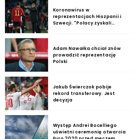
Koronawirus w
reprezentacjach Hiszpanii i
Szwecji. "Polacy zyskali
konkretną przewagę"
Adam Nawałka chciał znów
prowadzić reprezentację
Polski
Jakub Świerczok pobije
rekord transferowy. Jest
decyzja
Występ Andrei Bocelliego
uświetni ceremonię otwarcia
Euro 2020 przed meczem