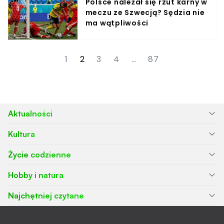
Polsce należał się rzut karny w
meczu ze Szwecją? Sędzia nie
ma wątpliwości
1
2
3
4
…
87
Aktualności
Kultura
Życie codzienne
Hobby i natura
Najchętniej czytane