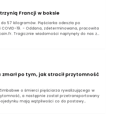
trzynią Francji w boksie
ie do 57 kilogramów. Pięściarka odeszła po
 COVID-19. - Oddana, zdeterminowana, pracowita
ain.fr. Tragicznie wiadomości napłynęły do nas z
ard. Zawodniczka uprawiająca boks zmarła w
wała na oddziale intensywnej terapii. Przyczyną jej
OVID-19.
a zmarł po tym, jak stracił przytomność
 Zimbabwe o śmierci pięściarza rywalizującego w
przytomność, a następnie został przetransportowany
 pojedynku mają wątpliwości co do postawy
ejsza federacja bokserska poinformowała o tym, że
udział w niedzielnym turnieju w ośrodku Body Active