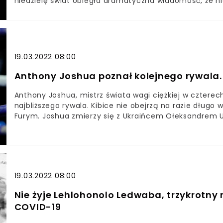
niedzielę świat obiegła dramatyczna wiadomość, że nie
kategorii średniej. Miał 66 lat. Świat sportu o śmierci
pośrednictwem Facebooka.- Z przykrością muszę wyda
ukochany mąż Marvelous Marvin zmarł niespodziewan
prosi o uszanowanie prywatności w tym trudnym czasi
19.03.2022 08:00
Anthony Joshua poznał kolejnego rywala.
Anthony Joshua, mistrz świata wagi ciężkiej w czter
najbliższego rywala. Kibice nie obejrzą na razie dług
Furym. Joshua zmierzy się z Ukraińcem Ołeksandrem 
najbliższego rywala w wadze ciężkiejBrytyjczyk nie zm
unifikacyjnym z rodakiem Tysonem FurymFury ze wzg
walkę z Deontayem WilderemAnthony Joshua zmierzy 
mistrzem świata wagi junior ciężkiejAnthony Joshua po
jednak słynny Tyson Fury. Joshua zmierzy się z daw
19.03.2022 08:00
Usykiem.
Nie żyje Lehlohonolo Ledwaba, trzykrotny 
COVID-19