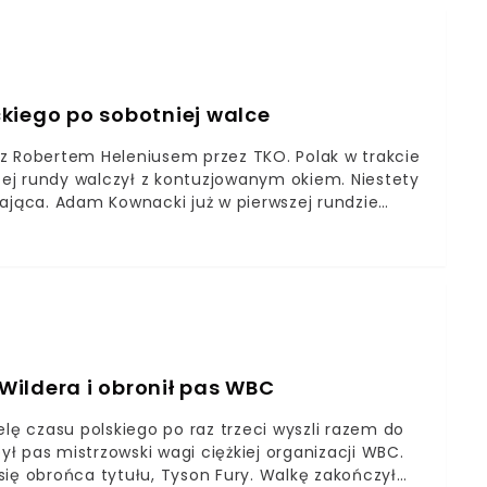
ii, która wpłynęła na jego śmierć.
iego po sobotniej walce
z Robertem Heleniusem przez TKO. Polak w trakcie
szej rundy walczył z kontuzjowanym okiem. Niestety
żająca. Adam Kownacki już w pierwszej rundzie
k niemal przez całą walkę nie widział na swoje
uje, że "Babyface" ma złamaną kość oczodołuAdam
 podczas gali w Las Vegas, gdzie o mistrzostwo
, o czym informowaliśmy Was tutaj. Polak zmierzył
anie obu pięściarzy i niestety ponownie
e osłabiło pozycję "Babyface'a" w wadze ciężkiej.
Wildera i obronił pas WBC
lę czasu polskiego po raz trzeci wyszli razem do
ył pas mistrzowski wagi ciężkiej organizacji WBC.
się obrońca tytułu, Tyson Fury. Walkę zakończył