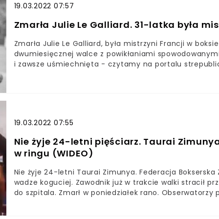
kontuzję.
19.03.2022 07:57
Zmarła Julie Le Galliard. 31-latka była mis
Zmarła Julie Le Galliard, była mistrzyni Francji w boks
dwumiesięcznej walce z powikłaniami spowodowanymi
i zawsze uśmiechnięta - czytamy na portalu strepublic
Francji W wieku zaledwie 31-lat odeszła Julie Le Galli
niedzielę wieczorem w szpitalu w Marsylii, gdzie przeby
śmierci były powikłania związane z przejściem przez C
19.03.2022 07:55
Nie żyje 24-letni pięściarz. Taurai Zimuny
w ringu (WIDEO)
Nie żyje 24-letni Taurai Zimunya. Federacja Bokserska
wadze koguciej. Zawodnik już w trakcie walki stracił 
do szpitala. Zmarł w poniedziałek rano. Obserwatorzy
sędziego. Fatalne wieści napłynęły z Zimbabwe. Tamt
nie żyje Taurai Zimunya. Pięściarz wagi koguciej brał 