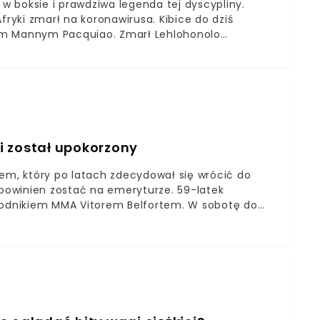
 w boksie i prawdziwa legenda tej dyscypliny.
fryki zmarł na koronawirusa. Kibice do dziś
em Mannym Pacquiao. Zmarł Lehlohonolo
alkę z koronawirusem Jego bilans pojedynków na
a wciąż trwa i zabiera z tego świata kolejnych
w boksie i prawdziwą legendę tej dyscypliny, czyli
 wyższość swojego najgroźniejszego przeciwnika w
 Południowoafrykańczyk świętowałby swoje 50.
 i został upokorzony
zem, który po latach zdecydował się wrócić do
 powinien zostać na emeryturze. 59-latek
odnikiem MMA Vitorem Belfortem. W sobotę do
eld, jeden z najlepszych pięściarzy w historiiByły
 zawodnikiem MMA Vitorem BelfortemHolyfield, który
odszego rywalaW zgodnej opinii ekspertów i
 występemEvander Holyfield po dziesięciu latach
zmierzył się w pokazowej walce z Vitorem Belfortem,
, krótko mówiąc, skompromitował się tym