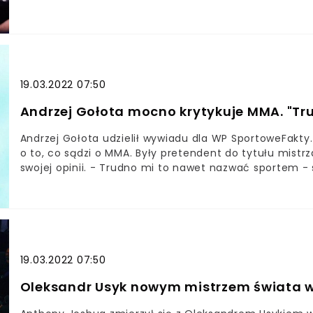
ciężkim nokautem.Tyson Fury i Deontay Wilder stoczyli
świata wagi ciężkiej organizacji WBCPojedynek był nie
lądowali na deskachOstatecznie triumfował Fury, który l
zakończył efektownym nokautemTyson Fury obronił tytu
Minionej nocy pokonał już po raz drugi Deontaya Wild
trzymała kibiców w napięciu.
19.03.2022 07:50
Andrzej Gołota mocno krytykuje MMA. "T
Andrzej Gołota udzielił wywiadu dla WP SportoweFakty.
o to, co sądzi o MMA. Były pretendent do tytułu mistrz
swojej opinii. - Trudno mi to nawet nazwać sportem -
SportoweFakty wypowiedział się na temat popularnośc
wielbicieli tej formy walki Były pięściarz żałuje, że bo
popularności Andrzej Gołota podzielił się z kibicami s
wywiadzie dla portalu WP SportoweFakty przyznał, że 
oktagonie. Przeszkadza mu zwłaszcza jeden element.
19.03.2022 07:50
Oleksandr Usyk nowym mistrzem świata wa