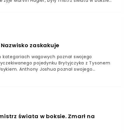
 żyje Marvin Hagler, były mistrz świata w boksie
 pięściarza poinformowała jego żona Kay G. Hagler, za
ć bardzo smutne oświadczenie. Niestety dziś mój
ie w swoim domu w New Hampshire. Nasza rodzina
e - napisała.
 Nazwisko zaskakuje
ech kategoriach wagowych poznał swojego
o wyczekiwanego pojedynku Brytyjczyka z Tysonem
Usykiem. Anthony Joshua poznał swojego
ierzy się ostatecznie na razie w hitowym pojedynku
lędu na zobowiązania kontraktowe musi odbyć
się natomiast z Ołeksandrem Usykiem, byłym
znał swojego najbliższego rywala. Nie będzie nim
nym pogromcą Krzysztofa Głowackiego, Ołeksandrem
mistrz świata w boksie. Zmarł na