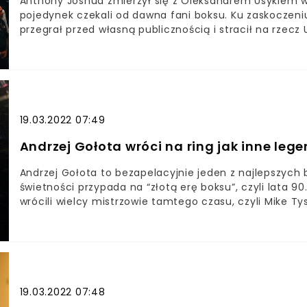
Anthony Joshua zmierzył się z Oleksandrem Usykiem w 
pojedynek czekali od dawna fani boksu. Ku zaskoczeni
przegrał przed własną publicznością i stracił na rzecz
Joshua stanął w sobotę do obrony tytułu mistrza świata
zmierzył się z Oleksandrem Usykiem i był uważany za
zadziwił świat i był zdecydowanie lepszy w dwunasto
zostaje niepokonany na zawodowych ringachAnthony Jo
ciężkiej. Brytyjczyk przegrał w Londynie z Oleksandrem
dwunastorundowej batalii i zdobył pasy mistrzowskie tr
19.03.2022 07:49
Andrzej Gołota wróci na ring jak inne leg
Andrzej Gołota to bezapelacyjnie jeden z najlepszych bo
świetności przypada na “złotą erę boksu”, czyli lata 9
wrócili wielcy mistrzowie tamtego czasu, czyli Mike Tys
także Gołota dostał pytanie, czy zamierza jeszcze st
złudzeń.Andrzej Gołota do dzisiaj uważany jest za jedn
PolsceGołota w latach 90. ubiegłego wieku z powodzen
kilka razy stawał do pojedynku o tytuły mistrzowskiePo
jeszcze raz stanąć do walki w ringu53-latek odpowiedzi
Evander Holyfield wznowić karieręAndrzej Gołota udzie
19.03.2022 07:48
najwybitniejszych pięściarzy w historii Polski został 