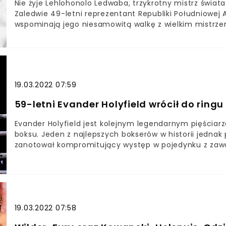
Nie żyje Lehlohonolo Ledwaba, trzykrotny mistrz świata
Zaledwie 49-letni reprezentant Republiki Południowej A
wspominają jego niesamowitą walkę z wielkim mistrz
LedwabaTrzykrotny mistrz świata w boksie przegrał w
zawodowym ringu do dziś budzi podziwNiestety pandemi
ludzi. Tym razem padło na trzykrotnego mistrza świata 
Lehlohonolo Ledwabę. Pięściarz niestety musiał uznać
życiu, którym okazał się koronawirus. Jeszcze w lipcu
19.03.2022 07:59
urodziny, ale wiadomo już, że do tego nie dojdzie.
59-letni Evander Holyfield wrócił do ringu
Evander Holyfield jest kolejnym legendarnym pięściar
boksu. Jeden z najlepszych bokserów w historii jednak
zanotował kompromitujący występ w pojedynku z zaw
ringu po dziesięciu latach przerwy wrócił Evander Holyfi
wielokrotny mistrz świata wagi ciężkiej zmierzył się z
za miesiąc skończy 59 lat, został upokorzony przez mł
kibiców, legendarny pięściarz skompromitował się tym
od ostatniej walki znów pojawił się w ringu. 59-latek 
19.03.2022 07:58
wciąż aktywnym zawodnikiem MMA. Legedarany bokser
występem.