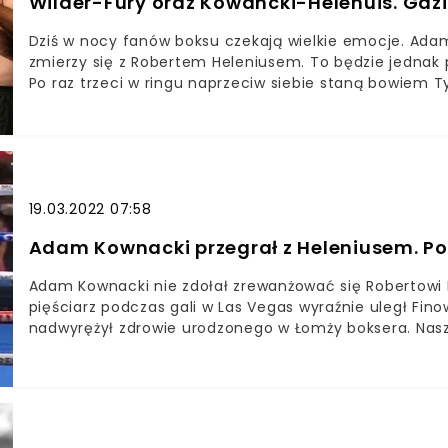
Wilder-Fury oraz Kowancki-Helenuis. Gdzi
Dziś w nocy fanów boksu czekają wielkie emocje. Adam
zmierzy się z Robertem Heleniusem. To będzie jednak 
Po raz trzeci w ringu naprzeciw siebie staną bowiem T
starcia wagi ciężkiej? Dziś w nocy dojdzie do trzeci
Deontay'em WilderemAmerykanin spróbuje odebrać Bry
który stracił w drugim starciu z Furym Najważniejszą 
zamierza zrewanżować się Robertowi HeneluisowiW nocy
kontynuacji walk pomiędzy mistrzem świata WBC Tys
19.03.2022 07:58
ich pojedynek to wielka uczta dla fanów boksu. Hitowe 
poprzedzi m.in. walka Adama Kownackiego z Robertem 
Adam Kownacki przegrał z Heleniusem. Pol
za porażkę podczas ich pierwszego spotkania w ringu. 
marzenia o pasie mistrza świata.
Adam Kownacki nie zdołał zrewanżować się Robertowi H
pięściarz podczas gali w Las Vegas wyraźnie uległ Fi
nadwyrężył zdrowie urodzonego w Łomży boksera. Nasz 
przepisy, za co groziła mu dyskwalifikacja.Adam Kowna
Robertem HeleniusemPolak w marcu ubiegłego roku pr
32-latek nie zdołał zrewanżować się Heleniusowi i wyr
przegrał z Robertem Heleniusem podczas gali w Las Ve
szóstej rundzie sędzia przerwał pojedynek, gdyż “Baby