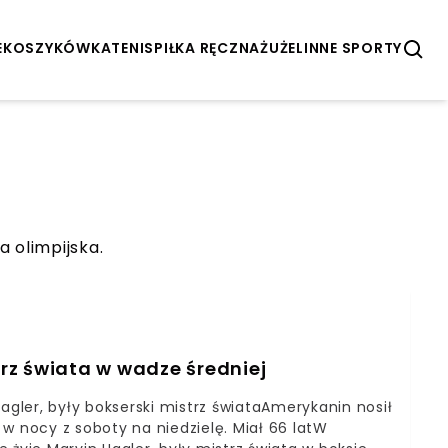
E
KOSZYKÓWKA
TENIS
PIŁKA RĘCZNA
ŻUŻEL
INNE SPORTY
 olimpijska.
trz świata w wadze średniej
agler, były bokserski mistrz świataAmerykanin nosił
w nocy z soboty na niedzielę. Miał 66 latW