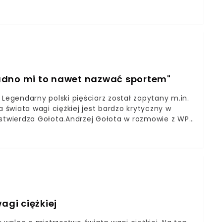
 minionej nocy pasjonujący bój o tytuł mistrza
samowicie wyrównany i brutalny. Obaj pięściarze
epiej zniósł kondycyjnie trudy walki. Starcie
ł mistrza świata wagi ciężkiej organizacji WBC.
era. Walka była absolutnie fenomenalna i do końca
rudno mi to nawet nazwać sportem"
 Legendarny polski pięściarz został zapytany m.in.
a świata wagi ciężkiej jest bardzo krytyczny w
 stwierdza Gołota.Andrzej Gołota w rozmowie z WP
i walk MMALegendarny polski bokser nie należy do
ks zawodowy stracił w ostatnich latach na
woją opinią na temat walk MMA. Były bokser w
dość krytycznie patrzy na starcia zawodników w
gi ciężkiej