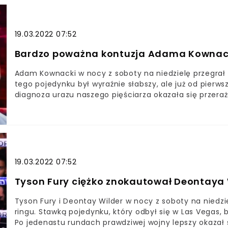
Gym w Borrowdale. Podczas jego walki doszło do traged
19.03.2022 07:52
Bardzo poważna kontuzja Adama Kownack
Adam Kownacki w nocy z soboty na niedzielę przegrał 
tego pojedynku był wyraźnie słabszy, ale już od pierw
diagnoza urazu naszego pięściarza okazała się przera
pojedynku z Robertem Heleniusem doznał kontuzji Pola
lewe oko, które miał podbite Diagnoza lekarzy wskaz
Kownacki stanął do walki w nocy z sobotę na niedzielę
świata pojedynek stoczyli Tyson Fury i Deontay Wilder
się z Finem Robertem Heleniusem. Było to drugie spotk
triumfował zawodnik ze Skandynawii, co bardzo poważni
19.03.2022 07:52
Tyson Fury ciężko znokautował Deontaya 
Tyson Fury i Deontay Wilder w nocy z soboty na niedzie
ringu. Stawką pojedynku, który odbył się w Las Vegas, b
Po jedenastu rundach prawdziwej wojny lepszy okazał 