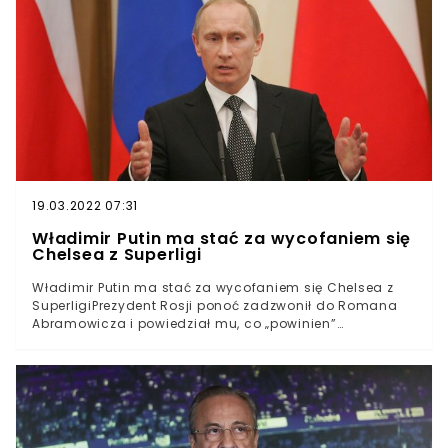
ogłoszony w niedzielę, a we wtorek pierwsze kluby
zaczęły się z niego wycofywać. Pomysł utworzenia
nowych rozgrywek podzielił środowisko piłkarskie.Jedni
krytykowali projekt, argumentując, że został utworzony z
chciwości zaangażowanych klubów. Znaleźli się także
tacy, którzy przyznają racje działaniom Superligi. Do
tych drugich należy zawodnik Juventusu Turyn, Danilo.
19.03.2022 07:31
Władimir Putin ma stać za wycofaniem się
Chelsea z Superligi
Władimir Putin ma stać za wycofaniem się Chelsea z
SuperligiPrezydent Rosji ponoć zadzwonił do Romana
Abramowicza i powiedział mu, co „powinien”
zrobićWszystko ma być związane z tym, że Gazprom jest
jednym z głównych sponsorów Ligi MistrzówChelsea
była jednym z dwunastu klubów, które miały utworzyć
nowe rozgrywki pod nazwą Superliga. Na razie wydaje
się, że plan spalił na panewce, ponieważ zdecydowana
większość drużyn postanowiła wycofać się z tego