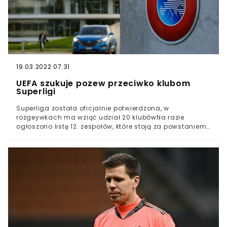
przechodzić do ofensywy.Kilka dni temu UEFA
poinformowała, że 9 z 12 klubów założycielskich
podpisało ugodę. Chodzi o Atletico Madryt, Inter
Mediolan, AC Milan, Tottenham Hotspur, Arsenal,
Chelsea, Manchester City, Manchester United i Liverpool.
19.03.2022 07:31
UEFA szukuje pozew przeciwko klubom
Superligi
Superliga została oficjalnie potwierdzona, w
rozgeywkach ma wziąć udział 20 klubówNa razie
ogłoszono listę 12. zespołów, które stoją za powstaniem
rozgrywekUEFA planuje złożyć przeciwko klubom
założycielskim pozew na gigantyczną kwotęSuperliga
piłkarska została oficjalnie potwierdzona. W nocy 12.
klubów założycielskich potwierdziło powstanie nowych
rozgrywek całkowicie niezależnych od UEFA i de facto
zburzy aktualny ład w futbolu.Superligę będą tworzyć:
Real Madryt, FC Barcelona, Atletico Madryt, Arsenal
Londyn, Chelsea Londyn, Liverpool, Tottenham Hotspur,
Manchester United, Manchester City, AC Milan, Inter
Mediolan i Juventus Turyn. Do tego ma dojść jeszcze 8
zespołów.