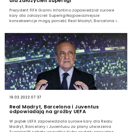
dla założycieli Superligi
Prezydent FIFA Gianni Infantino zapowiedział surowe
kary dla założycieli SuperligiNajpoważniejsze
konsekwencje mogą ponieść Real Madryt, Barcelona i
Juventus TurynKluby te nadal nie wycofały się oficjalnie
z pomysłu utworzenia własnych rozgrywekGianni
Infantino sugeruje, że giganci mogą zostać wykluczeni
ze wszystkich rozgrywek pod egidą UEFA i FIFAFIFA nie
zamierza stać z boku, jeśli chodzi o ukaranie klubów
odpowiedzialnych za założenie Superligi. Wprawdzie
swoje kary już zapowiedziała i powoli wdraża UEFA, ale
to nie koniec. Gianni Infantino przyznał, że głównym
pomysłodawcom Superligi grożą poważne
konsekwencje także właśnie ze strony FIFA.
19.03.2022 07:37
Real Madryt, Barcelona i Juventus
odpowiadają na groźby UEFA
W piątek UEFA zapowiedziała surowe kary dla Realu
Madryt, Barcelony i Juventusu za plany utworzenia
SuperligiW sobotę wszystkie kluby wydały specjalne