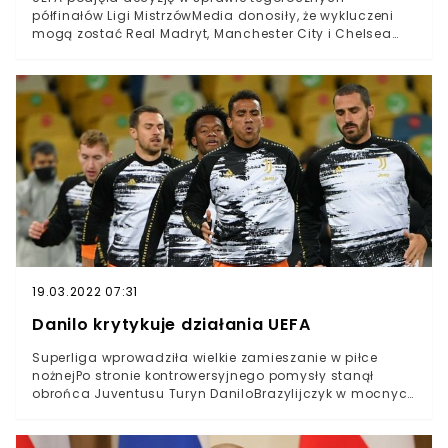
półfinałów Ligi MistrzówMedia donosiły, że wykluczeni
mogą zostać Real Madryt, Manchester City i Chelsea
Londyn, czyli kluby, które przyłączyły się do SuperligiW
piątek kibice poznali ostateczną decyzję europejskiej
federacji w tej sprawieOd kilku dni trwała batalia
pomiędzy UEFA a dwunastoma europejskimi klubami,
które zdecydowały się utworzyć Superligę. Europejska
federacja od samego początku była przeciwna temu
pomysłowi i zapowiadała dotkliwe sankcje dla
wszystkich zbuntowanych ekip.Jedną z nich miało być
wykluczenie z europejskich pucharów. I choć pomysł
Superligi upadł po trzech dniach, to UEFA wciąż
zamierza ukarać separatystów. Media informowały, że
kluby założycielskie Superligi mogą zostać wykluczone
nawet z obecnej sezonu europejskich pucharów.
19.03.2022 07:31
Danilo krytykuje działania UEFA
Superliga wprowadziła wielkie zamieszanie w piłce
nożnejPo stronie kontrowersyjnego pomysły stanął
obrońca Juventusu Turyn DaniloBrazylijczyk w mocnych
słowach skrytykował UEFA za jej dotychczasowe
działaniaSuperliga w założeniu klubów założycielskich
miała zrewolucjonizować futbol. Projekt został