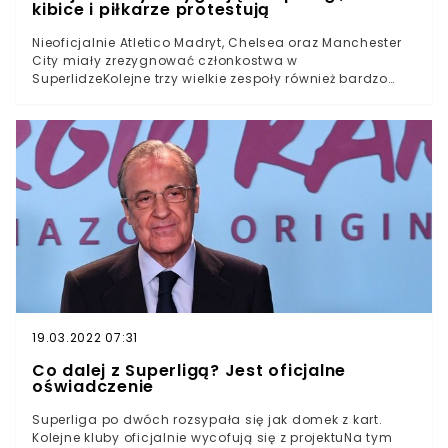
kibice i piłkarze protestują
rezygnację, a dwa poważnie zastanawiają się, czy
ostatecznie nie wycofać się z tego pomysłu.
Nieoficjalnie Atletico Madryt, Chelsea oraz Manchester
City miały zrezygnować członkostwa w
SuperlidzeKolejne trzy wielkie zespoły również bardzo
poważnie rozważają taką decyzjęWedług medialnych
doniesień dyrektorzy dwóch drużyn założycielskich
pożegnali się już z pracąPonoć nawet Florentino Perez
zamierza lada moment wywiesić „białą flagę”Superliga
ma/miała być tworem, który zrzeszałby największe kluby
Europy. Dwanaście klubów założycielskich planowało,
lub jeszcze planuje utworzenie 20-zespołowych
rozgrywek, które miałyby przyćmić Ligę Mistrzów. To
może jednak się nie wydarzyć.Według doniesień
pojawiających się w mediach kolejne kluby mają
rezygnować z udziału w tworzeniu Superligi. Wcześniej
pisaliśmy dla Was o dwóch zespołach angielskich, o
czym szerzej przeczytacie tutaj. Teraz mówi się o
Atletico Madryt i kolejnych trzech klubach.
19.03.2022 07:31
Co dalej z Superligą? Jest oficjalne
oświadczenie
Superliga po dwóch rozsypała się jak domek z kart.
Kolejne kluby oficjalnie wycofują się z projektuNa tym