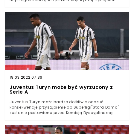
oświadczenie, w którym odpowiedziały na groźby
UEFAReal, Barcelona i Juventus nie zamierzają ugiąć się
pod presją UEFA, a jej działania uważają za
bezprawneReal Madryt, FC Barcelona i Juventus Turyn
to jedyne kluby, które wciąż nie rezygnują z pomysłu
utworzenia Superligi. W sobotę kluby te wydały
specjalne oświadczenie. Odpowiedziały w nim na
planowane kary, jakie UEFA chce nałożyć na głównych
pomysłodawców utworzenia niezależnych rozgrywek.
19.03.2022 07:36
Juventus Turyn może być wyrzucony z
Serie A
Juventus Turyn może bardzo dotkliwie odczuć
konsekwencje przystąpienie do Superligi"Stara Dama"
zostanie postawiona przed Komisją Dyscyplinarną
UEFADo tego władze ligi mogą wyrzucić turyńczyków z
Serie AJuventus Turyn od kilku tygodni jest w kryzysie.
Drużyna pod wodzą trenera Andrei Pirlo spisuje się