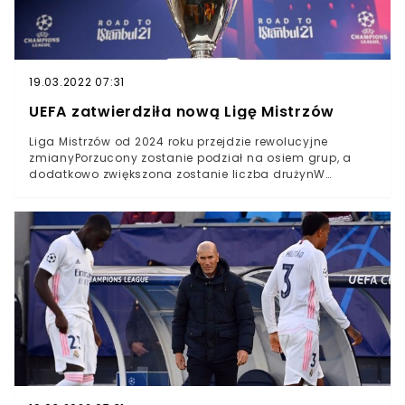
także groźba kolejnych sankcji spowodowała, że jeszcze
we wtorek zaczęły się wykruszać pierwsze kluby.
19.03.2022 07:31
UEFA zatwierdziła nową Ligę Mistrzów
Liga Mistrzów od 2024 roku przejdzie rewolucyjne
zmianyPorzucony zostanie podział na osiem grup, a
dodatkowo zwiększona zostanie liczba drużynW
założeniu ma to spowodować częstsze mecze
pomiędzy najlepszymi drużynamiLiga Mistrzów przejdzie
przez rewolucyjne zmiany. W poniedziałek Komitet
Wykonawczy UEFA jednogłośną decyzją zatwierdził
nowy format rozgrywek, który ma wejść w życie od
sezonu 2024/2025.O wprowadzonych zmianach mówiło
się już od dłuższego czasu. Kibice będą musieli się
pożegnać z ośmiome czterozespołowymi grupami w
fazie grupowej. W nowym formacie weźmie udział nie
32, a 36. zespołów, które w pierwszej utworzą jedną,
wielką grupę.