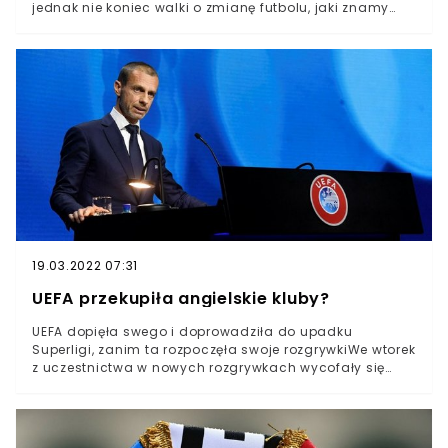
jednak nie koniec walki o zmianę futbolu, jaki znamy
dotychczasWładze Superligi wydały oświadczenie, w
którym przekonują, że dalsze prace nad projektem
muszą być kontynuowaneSuperliga oficjalnie
zaprezentowana w niedzielę w nocy. Od samego
początku ten projekt wydawał się kontrowersyjny i
przeciwko niemu stały ligi piłkarskie ramię w ramię z
UEFA i FIFA oraz kibicami.Ci ostatni, szczególnie w Anglii
dali mocny wyraz swojemu niezadowoleniu protestując
pod stadionami swoich ukochanych drużyn. Presja ze
strony władz piłkarskich, kibiców i groźba kolejnych
sankcji spowodowała, że we wtorek z Superligi zaczęły
się wycofywać angielskie zespoły.
19.03.2022 07:31
UEFA przekupiła angielskie kluby?
UEFA dopięła swego i doprowadziła do upadku
Superligi, zanim ta rozpoczęła swoje rozgrywkiWe wtorek
z uczestnictwa w nowych rozgrywkach wycofały się
wszystkie angielskie kluby początkowo zaangażowane
w projektHiszpańskie media informują, że UEFA
przekupiła zespoły Premier League, aby te wystąpiły z
rozgrywekUEFA na razie może świętować. Zaledwie dwa