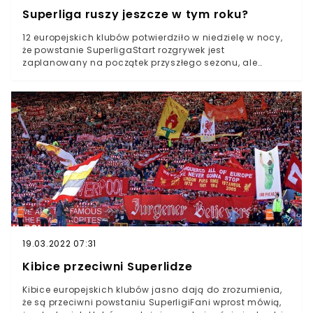
Superliga ruszy jeszcze w tym roku?
12 europejskich klubów potwierdziło w niedzielę w nocy,
że powstanie SuperligaStart rozgrywek jest
zaplanowany na początek przyszłego sezonu, ale
media spekulują, że może nastąpić już w sierpniu tego
rokuDużo do powiedzenia w tej sprawie będzie miała
decyzja FIFA, która stanęła po stronie UEFASuperliga
została zapowiedziana w niedzielę w nocy. 12 klubów
europejskich potwierdziło to, o czym spekulowano już od
dłuższego czasu. Nowe rozgrywki mają zrzeszać
najlepsze drużyny Starego Kontynentu i mają być
niezależne od UEFA.W rozgrywkach docelowo ma brać
udział 20 europejskich drużyn. 12 już poznaliśmy, to Real
Madryt, FC Barcelona, Atletico Madryt, Arsenal Londyn,
Chelsea Londyn, Liverpool, Tottenham Hotspur,
Manchester United, Manchester City, AC Milan, Inter
Mediolan i Juventus Turyn.
19.03.2022 07:31
Kibice przeciwni Superlidze
Kibice europejskich klubów jasno dają do zrozumienia,
że są przeciwni powstaniu SuperligiFani wprost mówią,