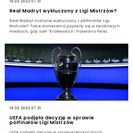
19.03.2022 07:31
Real Madryt wykluczony z Ligi Mistrzów?
Real Madryt zostanie wykluczony z półfinałów Ligi
Mistrzów? Takie doniesienia pojawiły się w światowych
mediach, gdy szef “Królewskich” Florentino Perez
wystąpił z pomysłem utworzenia Superligi. Aleksander
Ceferin, prezydent UEFA w rozmowie z dziennikarzami
zdradził, czy hiszpański klub faktycznie zostanie
zdyskwalifikowany.
19.03.2022 07:31
UEFA podjęła decyzję w sprawie
półfinałów Ligi Mistrzów
UEFA podjęła decyzję w sprawie tegorocznych