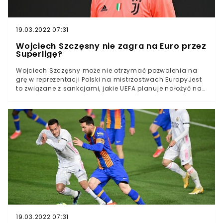
19.03.2022 07:31
Wojciech Szczęsny nie zagra na Euro przez
Superligę?
Wojciech Szczęsny może nie otrzymać pozwolenia na
grę w reprezentacji Polski na mistrzostwach EuropyJest
to związane z sankcjami, jakie UEFA planuje nałożyć na
kluby, które utworzyły SuperligęSzczęsny to jedyny
reprezentant Polski, który może bezpośrednio odczuć
skutki decyzji UEFACzy Wojciech Szczęsny będzie mógł
zagrać na zbliżających się mistrzostwach Europy? Na
razie trudno odpowiedzieć na to pytanie. Polski
bramkarz może na własnej skórze odczuć konsekwencje
działań jego klubu, czyli Juventusu Turyn.Stara Dama
razem z jedenastoma innymi europejskimi gigantami
ogłosiła w niedzielę w nocy powstanie Superligi.
Rozgrywek, które mają zrzeszać najlepsze kluby Europy i
być całkowicie niezależne od UEFA.
19.03.2022 07:31