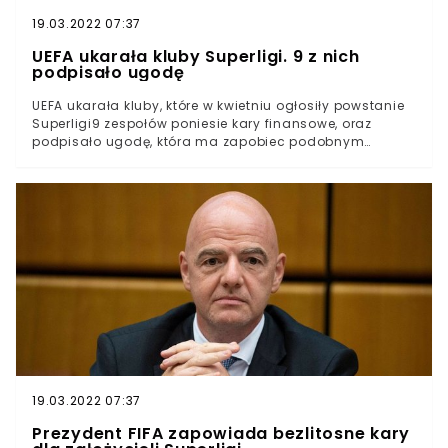
19.03.2022 07:37
UEFA ukarała kluby Superligi. 9 z nich
podpisało ugodę
UEFA ukarała kluby, które w kwietniu ogłosiły powstanie
Superligi9 zespołów poniesie kary finansowe, oraz
podpisało ugodę, która ma zapobiec podobnym
inicjatywom w przyszłościReal Madryt, FC Barcelonę i
Juventus Turyn czeka postępowanie przed Komisją
DyscyplinarnąUEFA tak jak zapowiedziała, podjęła
działania wobec dwunastu klubów, które w połowie
kwietnia ogłosiły powstanie Superligi. Projekt upadł
zaledwie po trzech dniach, ale konsekwencje swoich
działań zespoły dopiero odczują.W piątek w godzinach
popołudniowych UEFA poinformowała, że dziewięć
klubów podpisało z nią ugodę. Chodzi o Manchester
City, Manchester United, Liverpool FC, Tottenham,
Chelsea FC, Arsenal FC, Atletico Madryt, Inter Mediolan i
AC Milan.
19.03.2022 07:37
Prezydent FIFA zapowiada bezlitosne kary