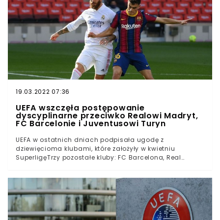
poniżej oczekiwań i nie tylko odpadła na wczesnym
etapie Ligi Mistrzów, ale także straciła mistrzostwo kraju
na rzecz Interu, a dodatkowo wciąż nie może być pewna
miejsca w przyszłym sezonie Champions League.Do
tego klub jest pod ciągłym ostrzałem z różnych stron za
działania na rzecz powołania Superligi. W tym tygodniu
UEFA zakomunikowała, że 9 klubów założycielskich
podpisało ugodę, a pozostałe 3, czyli właśnie "Stara
Dama", a także Real Madryt i FC Barcelona zostaną
postawione przed Komisją Dyscyplinarną.
19.03.2022 07:36
UEFA wszczęła postępowanie
dyscyplinarne przeciwko Realowi Madryt,
FC Barcelonie i Juventusowi Turyn
UEFA w ostatnich dniach podpisała ugodę z
dziewięcioma klubami, które założyły w kwietniu
SuperligęTrzy pozostałe kluby: FC Barcelona, Real
Madryt i Juventus Turyn staną przed postępowaniem
dyscyplinarnymUEFA poinformowała, że wszczęła
postępowanie przeciwko trzem gigantomUEFA od
samego początku bardzo mocno sprzeciwiała się idei
powstania Superligi, której powstanie 18 kwietnia
ogłosiło 12 klubów z Anglii, Hiszpanii i Włoch. Pomysł
upadł po kilku dniach, a europejska federacja zaczęła