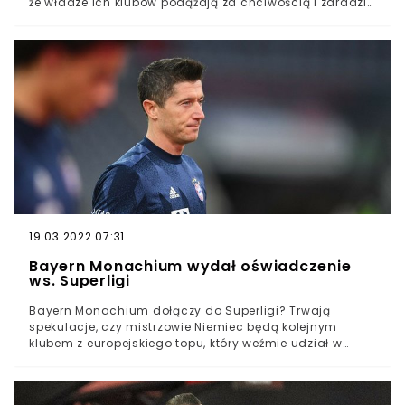
że władze ich klubów podążają za chciwością i zdradzili
kibiców i ideały przyświecające piłce nożnejMocne
słowa na temat powstających rozgrywek wypowiedziały
także legendy futboluKibice w poniedziałek obudzili się
w zupełnie nowej rzeczywistości piłkarskiej. W nocy
niedzieli na poniedziałek 12 europejskich klubów
oficjalnie potwierdziło powstanie Superligi, która ma być
całkowicie niezależna od UEFA.W nowych rozgrywkach
będą występować: Real Madryt, FC Barcelona, Atletico
Madryt, Arsenal Londyn, Chelsea Londyn, Liverpool,
Tottenham Hotspur, Manchester United, Manchester City,
AC Milan, Inter Mediolan i Juventus Turyn. Do tego
dojdzie jeszcze 8 kolejnych zespołów.
19.03.2022 07:31
Bayern Monachium wydał oświadczenie
ws. Superligi
Bayern Monachium dołączy do Superligi? Trwają
spekulacje, czy mistrzowie Niemiec będą kolejnym
klubem z europejskiego topu, który weźmie udział w
nowopowstałych rozgrywkach najbogatszych klubów.
Karl-Heinz Rummenigge, szef “Die Roten” wydał
oficjalne oświadczenie na ten temat.