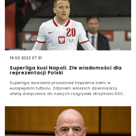
19.03.2022 07:31
Superliga kusi Napoli. Złe wiadomości dla
reprezentacji Polski
Superliga wywołała prawdziwe trzęsienie ziemi w
europejskim futbolu. Zdaniem włoskich dziennikarzy
ofertę dołączenia do nowych rozgrywek otrzymało SSC
Napoli, którego zawodnikiem jest Piotr Zieliński. Jeśli klub
Polaka dołączy do Superligi, może to zrodzić poważny
problem dla naszej reprezentacji.