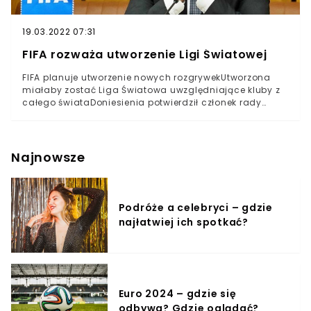
19.03.2022 07:31
FIFA rozważa utworzenie Ligi Światowej
FIFA planuje utworzenie nowych rozgrywekUtworzona
miałaby zostać Liga Światowa uwzględniające kluby z
całego świataDoniesienia potwierdził członek rady
FIFAFIFA podobnie jak UEFA, a także kibice i eksperci była
przeciwna utworzeniu Superligi. Jej utworzenie w
ubiegłym tygodniu zapowiedziało 12 europejskich
klubów z Premier League, Serie A i La Liga.Teraz
Najnowsze
światowa organizacja ustami jednego ze swoich
wysoko postawionych członków informuje o
rozgrywkach podobnych do Superligi, ale rozszerzonych
na kluby z pozostałych kontynentów.
Podróże a celebryci – gdzie
najłatwiej ich spotkać?
Euro 2024 – gdzie się
odbywa? Gdzie oglądać?