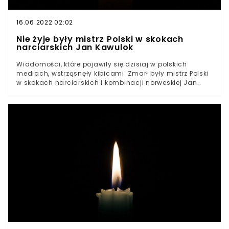
16.06.2022 02:02
Nie żyje były mistrz Polski w skokach
narciarskich Jan Kawulok
Wiadomości, które pojawiły się dzisiaj w polskich
mediach, wstrząsnęły kibicami. Zmarł były mistrz Polski
w skokach narciarskich i kombinacji norweskiej Jan
Kawulok. Reprezentował on także Polskę na igrzyskach
olimpijskich w Grenoble.Wiadomości o śmierci znanego
skoczka narciarskiego zasmuciły dzisiaj kibiców. W
wieku 75 lat zmarł Jan Kawulok. Zdobywał on w
przeszłości mistrzostwo Polski zarówno w skokach, jak i
kombinacji norweskiej.