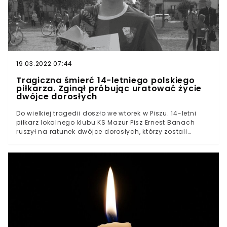
zmarł nagle w trakcie aktywnego wypoczynku.
Informację o śmierci Francuza potwierdził klub, którego
stał się legendą, czyli KV Oostende.
19.03.2022 07:44
Tragiczna śmierć 14-letniego polskiego
piłkarza. Zginął próbując uratować życie
dwójce dorosłych
Do wielkiej tragedii doszło we wtorek w Piszu. 14-letni
piłkarz lokalnego klubu KS Mazur Pisz Ernest Banach
ruszył na ratunek dwójce dorosłych, którzy zostali
porażeni prądem. Bohaterski nastolatek niestety sam
oddał życie w trakcie akcji ratunkowej, jednak dzięki
niemu przeżyły dwie osoby. Do prawdziwej tragedii
doszło we wtorek w Piszu. Zginął 14-letni piłkarz
miejscowej drużyny KS Mazur PiszNastoletni Ernest
Banach próbował uratować życie porażonych prądem
dwóch osóbNiestety młody chłopiec sam również został
porażony. Sam oddał życie, ale uratował dwie dorosłe
osobyBurmistrz miasta ogłosił trzydniową żałobę po
śmierci bohaterskiego ErnestaNie żyje 14-letni piłkarz