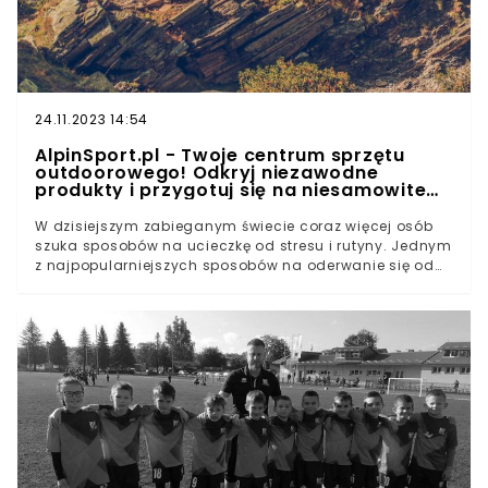
24.11.2023 14:54
AlpinSport.pl - Twoje centrum sprzętu
outdoorowego! Odkryj niezawodne
produkty i przygotuj się na niesamowite
przygody na szlaku!
W dzisiejszym zabieganym świecie coraz więcej osób
szuka sposobów na ucieczkę od stresu i rutyny. Jednym
z najpopularniejszych sposobów na oderwanie się od
zgiełku miejskiego życia jest aktywność na świeżym
powietrzu. Wędrówki po górach, piesze wyprawy,
kajakarstwo, wspinaczka – to tylko niektóre z
aktywności, które przyciągają entuzjastów przygód na
szlaku. Aby móc cieszyć się tymi aktywnościami w pełni,
potrzebny jest odpowiedni sprzęt outdoorowy.