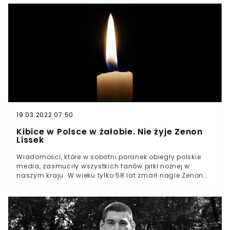
dwójkę malutkich dzieci. Tragiczny wypadek w Nowej
Zelandii zakończył życie utalentowanego sportowcaW
wypadku samochodowym zginął Sean Wainiu, znany
zawodnik rugbyMężczyzna zostawił żonę i osierocił dwie
malutkie córkiTragedia w Nowej Zelandii. Tamtejsi
kibice opłakują śmierć 25-letniego Seana Wainui.
Mężczyzna był znanym zawodnikiem rugby. Niestety
zginął w wypadku.
19.03.2022 07:50
Kibice w Polsce w żałobie. Nie żyje Zenon
Lissek
Wiadomości, które w sobotni poranek obiegły polskie
media, zasmuciły wszystkich fanów piłki nożnej w
naszym kraju. W wieku tylko 58 lat zmarł nagle Zenon
Lissek, legendarny pomocnik klubu Szombierki Bytom.
Na arenie międzynarodowej dał się poznać jako
zawodnik Górnika Zabrze. Zdobył m.in. kapitalną
bramkę przeciwko Juventusowi Turyn. Wiadomości o
śmierci Zenona Lisska wstrząsnęły kibicami w