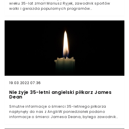
wieku 35-lat zmarł Mariusz Ryjek, zawodnik sportów
walki i gwiazda popularnych programów
telewizyjnychPolacy mieli okazję oglądać mężczyznę w
“Hell’s Kitchen”, czy “Warsaw Shore”Ryjek zaginął w
sobotę na kilka godzin przed planowaną walką. W
niedzielę znaleziono go martwegoNie żyje Mariusz Ryjek,
35-letni zawodnik sportów walki, a także gwiazda
popularnych programów telewizyjnych. Mężczyzna w
sobotę miał brać udział w turnieju walk na gołe pięści
Krwawy Sport 3. Na kilka godzin przed wydarzeniem
zaginął. Niestety finał tej historii jest tragiczny.
19.03.2022 07:36
Nie żyje 35-letni angielski piłkarz James
Dean
Smutne informacje o śmierci 35-letniego piłkarza
napłynęły do nas z AngliiW poniedziałek podano
informacje o śmierci Jamesa Deana, byłego zawodnika
kilku klubówMężczyzna zaginął w ubiegłą środę i od
tego czasu trwała akcja poszukiwawczaWiadomości o