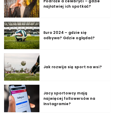
Podróże a celebryci – gdzie
Wszystko dzięki sukcesom zawodników Stilonu, którzy
najłatwiej ich spotkać?
przez okres pracy Łuczaka w klubie zdobyli aż
dwadzieścia sześć trofeów.Dziś dotarły do nas
tragiczne wiadomości. Dowiedzieliśmy się, że Ryszard
Łuczak zmarł w wieku 87 lat w Gorzowie Wielkopolskim.
Euro 2024 – gdzie się
odbywa? Gdzie oglądać?
Jak rozwija się sport na wsi?
Jacy sportowcy mają
najwięcej followersów na
Instagramie?