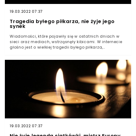
19.03.2022 07:37
Tragedia byłego piłkarza, nie żyje jego
synek
Wiadomości, które pojawiły się w ostatnich dniach w
sieci oraz mediach, wstrząsnęły kibicami. W internecie
głośno jest o wielkiej tragedii byłego piłkarza,
wychowanka Manchesteru United Joe Thompsona. 32-
latek kojarzony jest z tego, że dwukrotnie udało mu się
pokonać nowotwór. Niestety teraz spotkała go kolejna
tragedia. Thompson i jego małżonka stracili
dziecko.Kibice są wstrząśnięci tragiczną historią Joe
Thompsona, wychowanka Manchesteru UnitedPiłkarz
zasłynął tym, że dwa razy wygrał walkę z
nowotworemNiestety piłkarz i jego rodzina przeżywają
teraz rodzinny dramat. Zmarł synek 32-latka i jego
małżonki Wiadomości, które napłynęły do nas z Anglii,
są niesamowicie smutne. Wielką rodzinną tragedię
przeżywa Joe Thompson, były piłkarz, wychowanek
Manchesteru United. On i jego małżonka stracili dziecko.
19.03.2022 07:37
Nie żyje legenda siatkówki, mistrz Europy