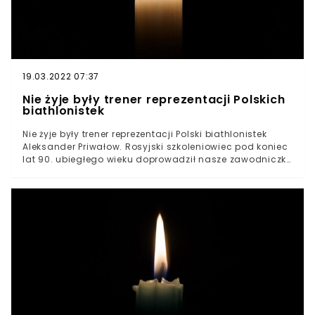
klubu KS Mazur Pisz Ernest Banach. Nastolatek zginął
śmiercią prawdziwego bohatera. Młody zawodnik ruszył
na ratunek dwójce osób, które zostały porażone
prądem. Niestety sam stracił życie.
19.03.2022 07:37
Nie żyje były trener reprezentacji Polskich
biathlonistek
Nie żyje były trener reprezentacji Polski biathlonistek
Aleksander Priwałow. Rosyjski szkoleniowiec pod koniec
lat 90. ubiegłego wieku doprowadził nasze zawodniczki
do historycznych sukcesów i na zawsze zapisał się w
pamięci kibiców tej dyscypliny w Polsce. Utytułowany i
ceniony trener zmarł w wieku 87 lat. W czwartek smutne
wiadomości przekazał Polski Związek
BiathlonowyPrzekazano informację o śmierci byłego
trenera reprezentacji Polski biathlonistek Aleksandra
PriwałowRosjanin doprowadził nasze zawodniczki do
historycznych sukcesówNie żyje Aleksander Priwałow,
były trener reprezentacji Polski biathlonistek. Pod wodzą
rosyjskiego szkoleniowca nasze zawodniczki osiągnęły
historyczne sukcesy. Priwałow odszedł w wieku 87 lat.