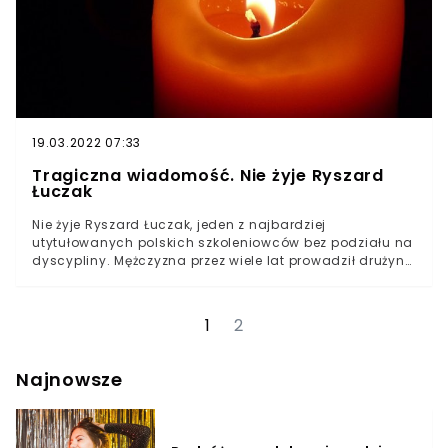
19.03.2022 07:33
Tragiczna wiadomość. Nie żyje Ryszard
Łuczak
Nie żyje Ryszard Łuczak, jeden z najbardziej
utytułowanych polskich szkoleniowców bez podziału na
dyscypliny. Mężczyzna przez wiele lat prowadził drużynę
Stilonu Gorzów Wielkopolski, którą poprowadził do aż 26
tytułów mistrzowskich. Tego typu osiągnięcie nie zdarza
się w Polsce zbyt często, bowiem trudno znaleźć
1
2
drugiego trenera, który pracuje z jedną drużyną aż tak
długo.Ryszard Łuczak przez lata pracy w Gorzowie
Wielkopolskim potwierdził, że jest znakomitym
Najnowsze
szkoleniowcem, który świetnie radzi sobie z wieloma
pokoleniami zawodników uprawiających waterpolo.
Sport ten, choć nie jest w Polsce bardzo popularny,
cieszył się niemałym zainteresowaniem w Gorzowie.