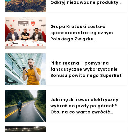
Odkryj niezawodne produkty i
przygotuj się na niesamowite
przygody na szlaku!
Grupa Krotoski została
sponsorem strategicznym
Polskiego Związku
Narciarskiego
Piłka ręczna – pomysł na
fantastyczne wykorzystanie
Bonusu powitalnego SuperBet
Jaki męski rower elektryczny
wybrać do jazdy po górach?
Oto, na co warto zwrócić
uwagę!