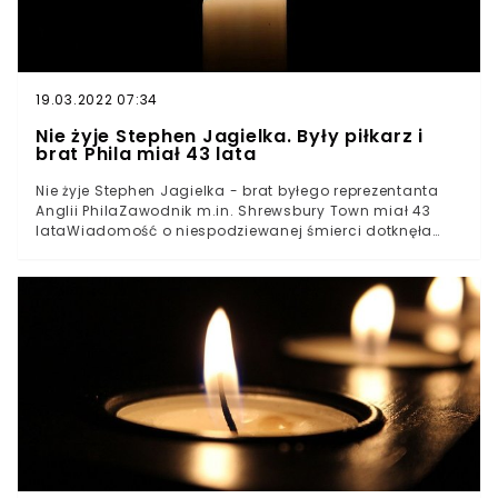
spadochron się nie otworzył.
19.03.2022 07:34
Nie żyje Stephen Jagielka. Były piłkarz i
brat Phila miał 43 lata
Nie żyje Stephen Jagielka - brat byłego reprezentanta
Anglii PhilaZawodnik m.in. Shrewsbury Town miał 43
lataWiadomość o niespodziewanej śmierci dotknęła
wszystkich fanów futbolu w AngliiNie żyje piłkarz
polskiego pochodzenia. Stephen Jagielka, który od
wielu lat był postacią znaną w niższych ligach
angielskich, zmarł niespodziewanie w wieku 43 lat. Jego
bratem jest znany z występów w Evertonie i w
reprezentacji Anglii - Phil Jagielka, który miał propozycję
reprezentowania polskich barw. Wiadomość o
niespodziewanym odejściu emerytowanego już piłkarza
wstrząsnęła całym środowiskiem piłkarskim w Anglii.