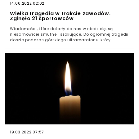
14.06.2022 02:02
Wielka tragedia w trakcie zawodów.
Zginęło 21 sportowców
Wiadomości, które dotarły do nas w niedzielę, są
niesamowicie smutne i szokujące. Do ogromnej tragedii
doszło podczas górskiego ultramaratonu, który
odbywał się na terenie rezerwatu przyrody w okolicach
miasta Baiyin w Chinach. W trakcie zawodów zginęło
aż 21 zawodników. Wszystko z powodu nagłego
załamania pogody.Niezwykle smutne wiadomości
dotarły do nas w niedzielę z ChinDo niewiarygodnej
tragedii doszło podczas rywalizacji w maratonie
górskim nieopodal miasta BaiyinW trakcie zawodów
przyszło nagłe załamanie pogody. Śmierć poniosło aż
21 sportowcówWiadomości o wielkiej tragedii podczas
sportowych zawodów w Chinach zszokowały kibiców
na całym świecie. W trakcie ultramaratonu górskiego
nieopodal miasta Baiyin nastąpiło gwałtowne
załamanie pogody. W efekcie śmierć na trasie poniosło
aż 21 zawodników.
19.03.2022 07:57