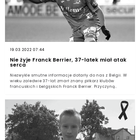
przez godzinę walczyli o życie młodego bramkarza,
jednak nie udało im się go uratowaćTragiczne
wiadomości dotarły do nas z Rosji. W trakcie
towarzyskiego meczu w Kaliningradzie życie stracił
zaledwie 23-letni bramkarz Aleksander Szyszmariew.
Zderzył się on z jednym z rywali i stracił przytomność.
Lekarzom nie udało się go uratować.
19.03.2022 07:44
Nie żyje Franck Berrier, 37-latek miał atak
serca
Niezwykle smutne informacje dotarły do nas z Belgii. W
wieku zaledwie 37-lat zmarł znany piłkarz klubów
francuskich i belgijskich Franck Berrier. Przyczyną
śmierci piłkarza było zatrzymanie akcji serca. Mimo
interwencji lekarzy Berrier zmarł po przewiezieniu do
szpitala. W wieku zaledwie 37-lat zmarł znany francuski
piłkarz Franck BerrierByły gracz wielu francuskich i
belgijskich klubów zmarł w wyniku zatrzymania akcji
sercaBerrier przed dwoma laty zmuszony był zakończyć
profesjonalną karierę właśnie z powodu problemów z
sercemNie żyje znany francuski piłkarz Franck Berrier.
37-latek, który od lat związany był z klubami w Belgii,