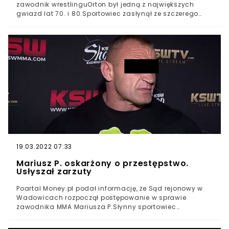
zawodnik wrestlinguOrton był jedną z największych
gwiazd lat 70. i 80.Sportowiec zasłynął ze szczerego
wyznania, że padł ofiarą molestowania seksualnego ze
strony innego gwiazdora zapasów Terry’ego GavinaNa
razie nie ujawniono przyczyny śmierci uwielbianego
sportowcaNie żyje Barry Orton, były wrestler, osobowość
telewizyjna i wujek jednego z najbardziej popularnych
zawodników WWE Randy’ego Ortona. Zmarły nagle
legendarny sportowiec miał tylko 62 lata. Stany
Zjednoczone do dziś pamiętają jego występy, a także
koszmar, który przeżywał u szczytu sławy.
19.03.2022 07:33
Mariusz P. oskarżony o przestępstwo.
Usłyszał zarzuty
Poartal Money.pl podał informację, że Sąd rejonowy w
Wadowicach rozpoczął postępowanie w sprawie
zawodnika MMA Mariusza P.Słynny sportowiec
oskarżony jest podobno o przywłaszczenie cudzego
mieniaMariusz P. nie chce na razie komentować