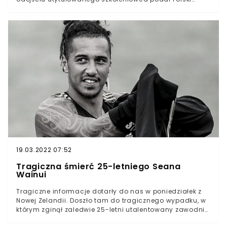
Związek Szermierczy. Kosman, który wychował licznych
medalistów mistrzostw Europy i świata, odszedł w wieku
66 lat. Wiadomości, które podał Polski Związek
Szermierczy, wstrząsnęły kibicami. W wieku 66 lat zmarł
Mariusz Kosman, były trener reprezentacji Polski.
Szkoleniowiec przez lata święcił sukcesy z naszymi
zawodnikami na największych światowych imprezach.
19.03.2022 07:52
Tragiczna śmierć 25-letniego Seana
Wainui
Tragiczne informacje dotarły do nas w poniedziałek z
Nowej Zelandii. Doszło tam do tragicznego wypadku, w
którym zginął zaledwie 25-letni utalentowany zawodnik
rugby Sean Wainui. Mężczyzna zostawił żonę i osierocił