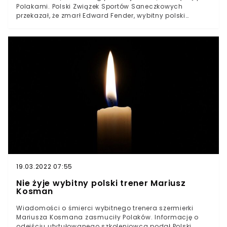
Polakami. Polski Związek Sportów Saneczkowych
przekazał, że zmarł Edward Fender, wybitny polski
saneczkarz. Na swoim koncie legendarny zawodnik
miał m.in. wicemistrzostwo świata.Wiadomości o
śmierci legendy polskiego sportu wstrząsnęły kibicami.
W wieku 79 lat zmarł Edward Fender, jeden z
najlepszych saneczkarzy w historii naszego kraju. W
ostatnich latach zmagał się on z problemami
zdrowotnymi.
19.03.2022 07:55
Nie żyje wybitny polski trener Mariusz
Kosman
Wiadomości o śmierci wybitnego trenera szermierki
Mariusza Kosmana zasmuciły Polaków. Informację o
odejściu utytułowanego szkoleniowca podał Polski