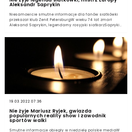
Aleksandr Saprykin
Niesamowicie smutne informacje dla fanów siatkówki
przekazał klub Zenit PetersburgW wieku 74 lat zmarł
Aleksand Saprykin, legendarny rosyjski siatkarzSaprykin
był mistrzem Europy, a także wicemistrzem świata i
medalistą igrzysk olimpijskichWiadomości o śmierci
słynnego siatkarza Aleksandra Saprykina zasmuciły w
sobotę miłośników sportu. Saprykin zmarł w wieku 74 lat,
o czym poinformował klub Zenit Petersburg. W Rosji
zmarły siatkarz cieszył się statusem prawdziwej
legendy.
19.03.2022 07:36
Nie żyje Mariusz Ryjek, gwiazda
popularnych reality show i zawodnik
sportów walki
Smutne informacje obiegły w niedzielę polskie mediaW