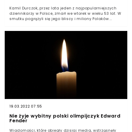
Kamil Durczok, przez lata jeden z najpopularniejszych
dziennikarzy w Polsce, zmarł we wtorek w wieku 53 lat. W
smutku pogrążyli się jego bliscy i miliony Polaków.
Durczoka pożegnał m.in. Zbigniew Boniek, który
zamieścił w sieci emocjonalny wpis. Kamil Durczok
zmarł niespodziewanie we wtorek rano. Słynnego
dziennikarza żegna Zbigniew Boniek. Były prezes PZPN
zamieścił żałobny wpis na Twitterze.
19.03.2022 07:55
Nie żyje wybitny polski olimpijczyk Edward
Fender
Wiadomości, które obiegły dzisiaj media, wstrząsnęły