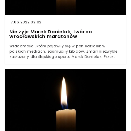
17.06.2022 02:02
Nie żyje Marek Danielak, twórca
wrocławskich maratonów
Wiadomości, które pojawiły się w poniedziałek w
polskich mediach, zasmuciły kibiców. Zmarł niezwykle
zasłużony dla śląskiego sportu Marek Danielak. Przez
lata organizował on wrocławskie maratony. W mediach
społecznościowych pożegnał go sam prezydent
Wrocławia Jacek Sutryk.Wiadomości o śmierci legendy
wrocławskich maratonów Marka Danielaka zasmuciły
wszystkich kibiców. Wyrazy smutku przekazał za
pomocą mediów społecznościowych m.in. prezydent
Wrocławia Jacek Sutryk.