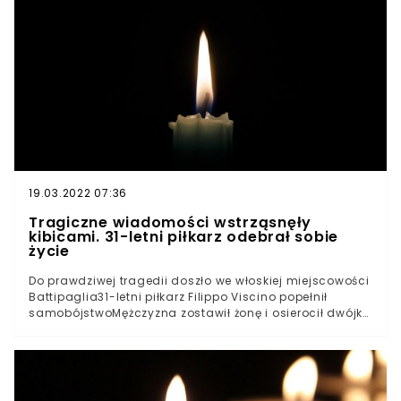
śmierci angielskiego piłkarza zasmuciły kibiców futbolu.
W wieku 35 lat zmarł James Dean, zawodnik
występujący na pozycji napastnika. Mężczyzna zaginął
w ubiegłą środę. Niestety został znaleziony martwy.
19.03.2022 07:36
Tragiczne wiadomości wstrząsnęły
kibicami. 31-letni piłkarz odebrał sobie
życie
Do prawdziwej tragedii doszło we włoskiej miejscowości
Battipaglia31-letni piłkarz Filippo Viscino popełnił
samobójstwoMężczyzna zostawił żonę i osierocił dwójkę
dzieciWłoskie media ujawniają, co mogło pchnąć 31-
latka do tak drastycznego krokuWiadomości o śmierci
młodego włoskiego piłkarza, wstrząsnęły kibicami.
Filippo Viscido, 31-letni zawodnik, odebrał sobie życie w
rodzinnej miejscowości Battipaglia. Zostawił żonę, oraz