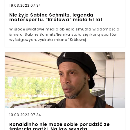
19.03.2022 07:34
Nie żyje Sabine Schmitz, legenda
motorsportu. "Królowa" miała 51 lat
W środę światowe media obiegła smutna wiadomość o
śmierci Sabine SchmitzNiemka stała się ikoną sportów
wyścigowych, zyskała miano “Królowej
Nurburgringu”Schmitz od kilku lat zmagała się z
nowotworem, zmarła we wtorek w wieku 51 latNie żyje
Sabine Schmitz, słynna „Królowa Nurburgringu”. Niemka
zyskała taki pseudonim za sprawą świetnych występów
na tym słynnym torze. W środę nasi zachodni sąsiedzi
pogrążyli się w żałobie, gdy media potwierdziły
informację o śmierci ikonicznej zawodniczki. Przyczyną
jej śmierci był nowotwór.
19.03.2022 07:34
Ronaldinho nie może sobie poradzić ze
śmiercią matki. Na jaw wyszła