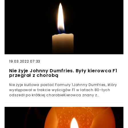
sprawySąd rejonowy w Wadowicach rozpoczął
postępowanie, w którym oskarżony jest Mariusz P.,
słynny zawodnik MMA. Sportowiec oskarżony jest o
przywłaszczenie cudzego mienia. W 2018 roku miał
dopuścić się wejścia na teren jednego z hosteli, zajęcia
pokoi i zabrania ruchomości należących do właściciela
obiektu.
19.03.2022 07:33
Nie żyje Johnny Dumfries. Były kierowca F1
przegrał z chorobą
Nie żyje kultowa postać Formuły 1Johnny Dumfries, który
występował w trakcie wyścigów F1 w latach 80-tych
odszedł po krótkiej chorobieKierowca znany z
reprezentowania barw teamu Lotus miał 62 lataNie żyje
kultowa i znana postać Formuły 1. Johnny Dumfries,
który występował w barwach Lotusa w latach 80.
,przegrał walkę o swoje zdrowie. Kierowca, który był
szkockim arystokratą, a nawet przedstawicielem
swojego rodu w brytyjskiej Izbie Lordów miał 62 lata.