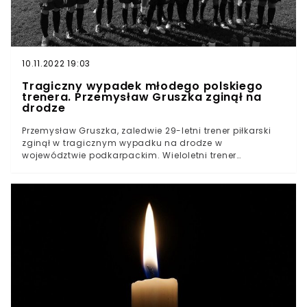
10.11.2022 19:03
Tragiczny wypadek młodego polskiego
trenera. Przemysław Gruszka zginął na
drodze
Przemysław Gruszka, zaledwie 29-letni trener piłkarski
zginął w tragicznym wypadku na drodze w
województwie podkarpackim. Wieloletni trener
Stowarzyszenia Sportowego Orzełki Brzozów zjechał z
drogi i uderzył w betonowy przepust. Sprawę śmierci
mężczyzny bada prokuratura. Przemysław Gruszka, 29-
letni trener piłkarski Stowarzyszenia Sportowego Orzełki
Brzozów zginął w sobotę w wyniku wypadku drogowego.
Mężczyzna podróżował rowerem. Okoliczności jego
śmierci są bardzo zastanawiające.