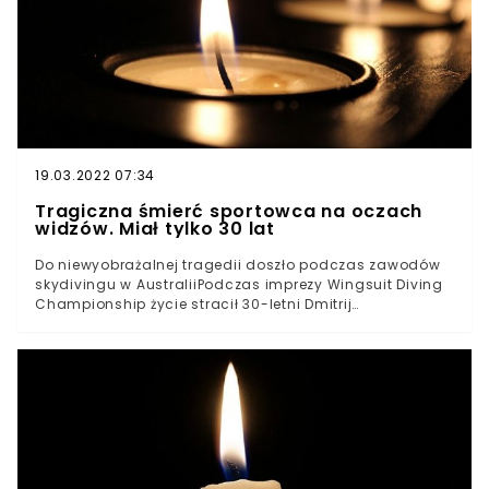
dwójkę dzieci.
19.03.2022 07:34
Tragiczna śmierć sportowca na oczach
widzów. Miał tylko 30 lat
Do niewyobrażalnej tragedii doszło podczas zawodów
skydivingu w AustraliiPodczas imprezy Wingsuit Diving
Championship życie stracił 30-letni Dmitrij
DidenkoRosjanin był doświadczonym zawodnikiem,
jednak prawdopodobnie jego spadochron nie otworzył
sięTragiczne sceny miały miejsce na oczach widzów
obserwujących zawodyWiadomości o wielkiej tragedii,
do której doszło podczas mistrzostw Australii w
skydivingu, obiegły cały świat i wstrząsnęły
sympatykami tej dyscypliny. W trakcie zawodów zginął
doświadczony sportowiec Dmitrij Didenko, który spadł z
wysokości 6 tys. metrów. Najprawdopodobniej jego