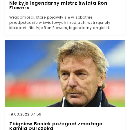
Nie żyje legendarny mistrz świata Ron
Flowers
Wiadomości, które pojawiły się w sobotnie
przedpołudnie w światowych mediach, wstrząsnęły
kibicami. Nie żyje Ron Flowers, legendarny angielski
piłkarz. W 1966 roku został wraz z kolegami z kadry
mistrzem świata. Wiadomości o śmierci legendarnego
Rona Flowersa zasmuciły kibiców. Kultowy piłkarz był
legendą angielskiego futbolu. Jego największym
sukcesem było zdobycie mistrzostwa świata z “Synami
Albionu”.
19.03.2022 07:56
Zbigniew Boniek pożegnał zmarłego
Kamila Durczoka